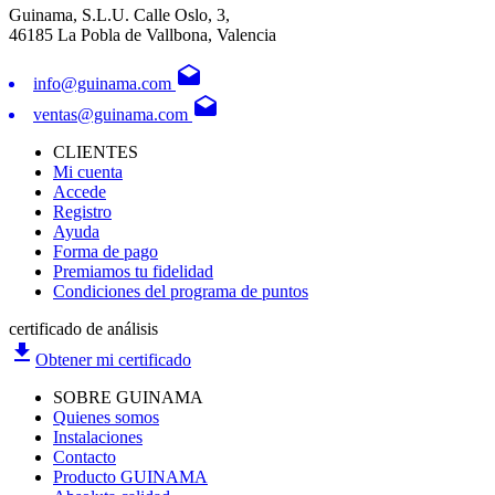
Guinama, S.L.U. Calle Oslo, 3,
46185 La Pobla de Vallbona, Valencia
drafts
info@guinama.com
drafts
ventas@guinama.com
CLIENTES
Mi cuenta
Accede
Registro
Ayuda
Forma de pago
Premiamos tu fidelidad
Condiciones del programa de puntos
certificado de análisis
file_download
Obtener mi certificado
SOBRE GUINAMA
Quienes somos
Instalaciones
Contacto
Producto GUINAMA