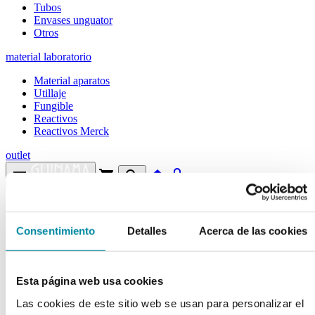
Tubos
Envases unguator
Otros
material laboratorio
Material aparatos
Utillaje
Fungible
Reactivos
Reactivos Merck
outlet
menu
shopping_cart
search
home
lock
Búsqueda en el sitio
Consentimiento
Detalles
Acerca de las cookies
Actualmente se encuentra en:
Inicio
>>
EUCALIPTOL
Esta página web usa cookies
arrow_back
Ficha de producto
Las cookies de este sitio web se usan para personalizar el