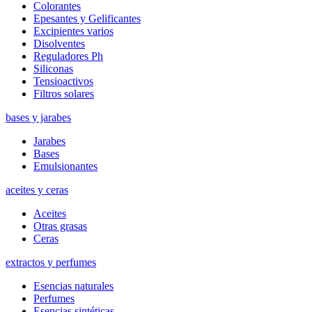
Colorantes
Epesantes y Gelificantes
Excipientes varios
Disolventes
Reguladores Ph
Siliconas
Tensioactivos
Filtros solares
bases y jarabes
Jarabes
Bases
Emulsionantes
aceites y ceras
Aceites
Otras grasas
Ceras
extractos y perfumes
Esencias naturales
Perfumes
Esencias sintéticas