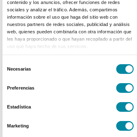
contenido y los anuncios, ofrecer funciones de redes
chevron_left
chevron_right
sociales y analizar el tráfico. Además, compartimos
información sobre el uso que haga del sitio web con
nuestros partners de redes sociales, publicidad y análisis
web, quienes pueden combinarla con otra información que
les haya proporcionado o que hayan recopilado a partir del
uso que haya hecho de sus servicios.
Selección
Necesarias
de
consentimiento
Preferencias
adquiriendo este producto
Estadística
consigue 15 puntos de fidelización
Marketing
EUCALIPTOL