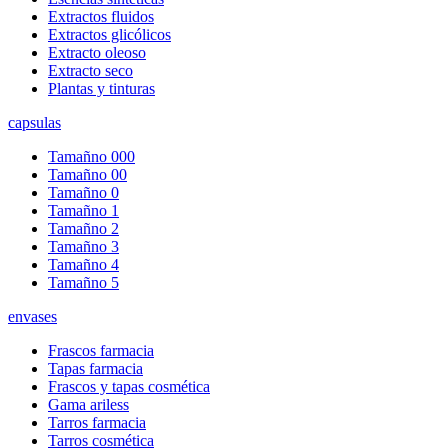
Extractos fluidos
Extractos glicólicos
Extracto oleoso
Extracto seco
Plantas y tinturas
capsulas
Tamañno 000
Tamañno 00
Tamañno 0
Tamañno 1
Tamañno 2
Tamañno 3
Tamañno 4
Tamañno 5
envases
Frascos farmacia
Tapas farmacia
Frascos y tapas cosmética
Gama ariless
Tarros farmacia
Tarros cosmética