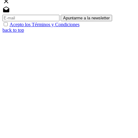
close
drafts
Apuntarme a la newsletter
Acepto los Términos y Condiciones
back to top