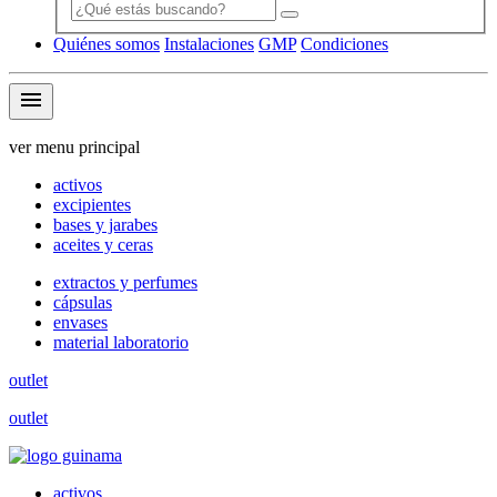
Quiénes somos
Instalaciones
GMP
Condiciones
menu
ver menu principal
activos
excipientes
bases y jarabes
aceites y ceras
extractos y perfumes
cápsulas
envases
material laboratorio
outlet
outlet
activos