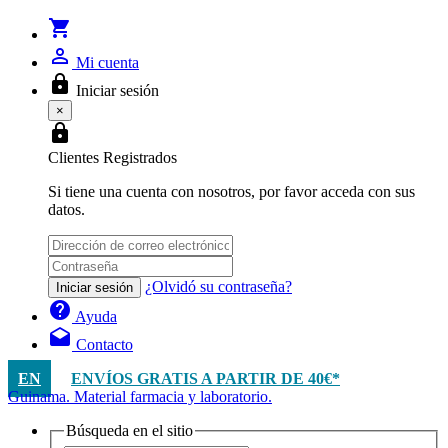
shopping_cart
person_outline
Mi cuenta
lock
Iniciar sesión
×
lock
Clientes Registrados
Si tiene una cuenta con nosotros, por favor acceda con sus
datos.
¿Olvidó su contraseña?
Iniciar sesión
help
Ayuda
drafts
Contacto
EN
ENVÍOS GRATIS A PARTIR DE 40€*
Guinama. Material farmacia y laboratorio.
Búsqueda en el sitio