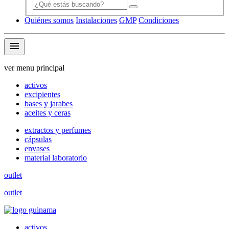
Quiénes somos
Instalaciones
GMP
Condiciones
menu
ver menu principal
activos
excipientes
bases y jarabes
aceites y ceras
extractos y perfumes
cápsulas
envases
material laboratorio
outlet
outlet
activos