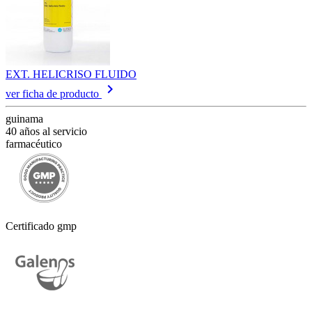
EXT. HELICRISO FLUIDO
keyboard_arrow_right
ver ficha de producto
guinama
40 años al servicio
farmacéutico
Certificado gmp