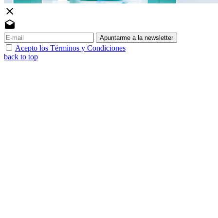
close
drafts
Apuntarme a la newsletter
Acepto los Términos y Condiciones
back to top