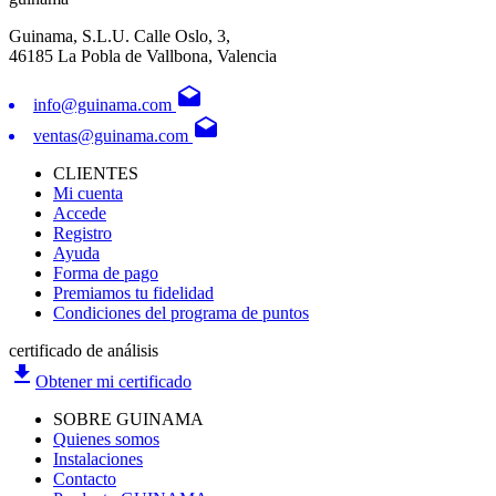
Guinama, S.L.U. Calle Oslo, 3,
46185 La Pobla de Vallbona, Valencia
drafts
info@guinama.com
drafts
ventas@guinama.com
CLIENTES
Mi cuenta
Accede
Registro
Ayuda
Forma de pago
Premiamos tu fidelidad
Condiciones del programa de puntos
certificado de análisis
file_download
Obtener mi certificado
SOBRE GUINAMA
Quienes somos
Instalaciones
Contacto