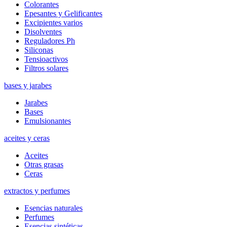
Colorantes
Epesantes y Gelificantes
Excipientes varios
Disolventes
Reguladores Ph
Siliconas
Tensioactivos
Filtros solares
bases y jarabes
Jarabes
Bases
Emulsionantes
aceites y ceras
Aceites
Otras grasas
Ceras
extractos y perfumes
Esencias naturales
Perfumes
Esencias sintéticas