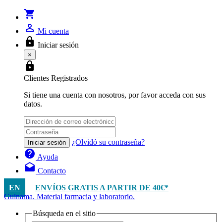
shopping_cart
person_outline
Mi cuenta
lock
Iniciar sesión
×
lock
Clientes Registrados
Si tiene una cuenta con nosotros, por favor acceda con sus
datos.
¿Olvidó su contraseña?
Iniciar sesión
help
Ayuda
drafts
Contacto
EN
ENVÍOS GRATIS A PARTIR DE 40€*
Guinama. Material farmacia y laboratorio.
Búsqueda en el sitio