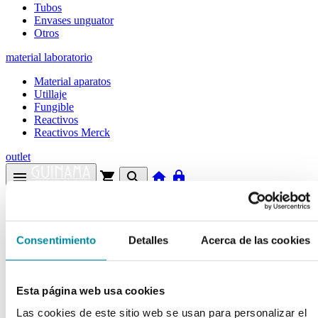
Tubos
Envases unguator
Otros
material laboratorio
Material aparatos
Utillaje
Fungible
Reactivos
Reactivos Merck
outlet
menu
shopping_cart
search
home
lock
Búsqueda en el sitio
Actualmente se encuentra en:
Consentimiento
Detalles
Acerca de las cookies
Inicio
>>
EXTRACTO VALERIANA SECO
Esta página web usa cookies
arrow_back
Ficha de producto
Las cookies de este sitio web se usan para personalizar el