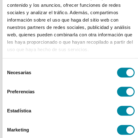
contenido y los anuncios, ofrecer funciones de redes
chevron_left
chevron_right
sociales y analizar el tráfico. Además, compartimos
información sobre el uso que haga del sitio web con
nuestros partners de redes sociales, publicidad y análisis
web, quienes pueden combinarla con otra información que
les haya proporcionado o que hayan recopilado a partir del
uso que haya hecho de sus servicios.
Selección
Necesarias
de
consentimiento
Preferencias
adquiriendo este producto
Estadística
consigue 15 puntos de fidelización
EXTRACTO VALERIANA
Marketing