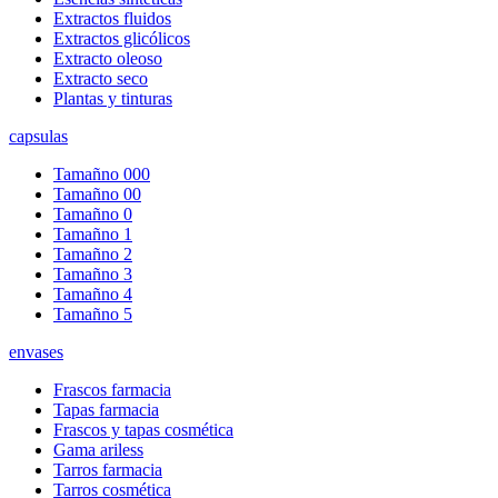
Extractos fluidos
Extractos glicólicos
Extracto oleoso
Extracto seco
Plantas y tinturas
capsulas
Tamañno 000
Tamañno 00
Tamañno 0
Tamañno 1
Tamañno 2
Tamañno 3
Tamañno 4
Tamañno 5
envases
Frascos farmacia
Tapas farmacia
Frascos y tapas cosmética
Gama ariless
Tarros farmacia
Tarros cosmética