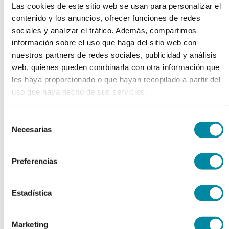
Las cookies de este sitio web se usan para personalizar el
chevron_left
chevron_right
contenido y los anuncios, ofrecer funciones de redes
sociales y analizar el tráfico. Además, compartimos
información sobre el uso que haga del sitio web con
nuestros partners de redes sociales, publicidad y análisis
web, quienes pueden combinarla con otra información que
les haya proporcionado o que hayan recopilado a partir del
uso que haya hecho de sus servicios.
Selección
Necesarias
de
consentimiento
Preferencias
adquiriendo este producto
Estadística
consigue 15 puntos de fidelización
EXTRACTO CASTAÑO
Marketing