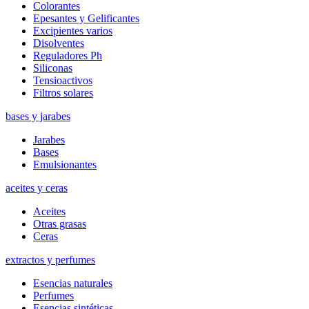
Colorantes
Epesantes y Gelificantes
Excipientes varios
Disolventes
Reguladores Ph
Siliconas
Tensioactivos
Filtros solares
bases y jarabes
Jarabes
Bases
Emulsionantes
aceites y ceras
Aceites
Otras grasas
Ceras
extractos y perfumes
Esencias naturales
Perfumes
Esencias sintéticas