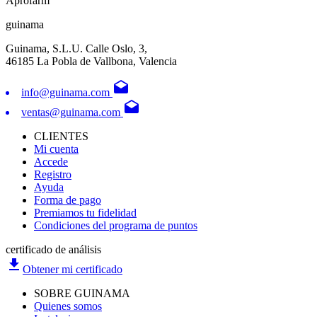
Aprofarm
guinama
Guinama, S.L.U. Calle Oslo, 3,
46185 La Pobla de Vallbona, Valencia
drafts
info@guinama.com
drafts
ventas@guinama.com
CLIENTES
Mi cuenta
Accede
Registro
Ayuda
Forma de pago
Premiamos tu fidelidad
Condiciones del programa de puntos
certificado de análisis
file_download
Obtener mi certificado
SOBRE GUINAMA
Quienes somos