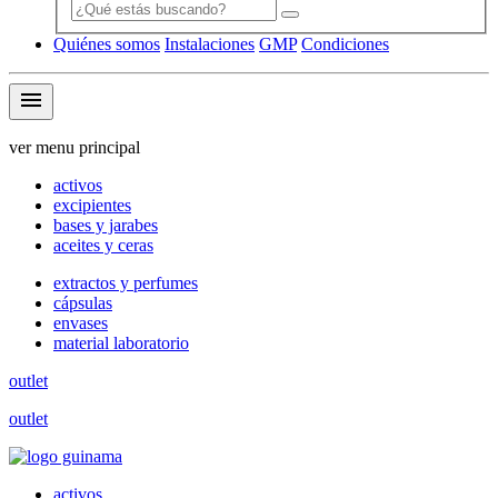
Quiénes somos
Instalaciones
GMP
Condiciones
menu
ver menu principal
activos
excipientes
bases y jarabes
aceites y ceras
extractos y perfumes
cápsulas
envases
material laboratorio
outlet
outlet
activos