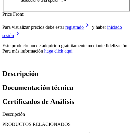
Price From:
keyboard_arrow_right
Para visualizar precios debe estar
registrado
y haber
iniciado
keyboard_arrow_right
sesión
Este producto puede adquirirlo gratuitamente mediante fidelización.
Para más información
haga click aquí
.
Descripción
Documentación técnica
Certificados de Análisis
Descripción
PRODUCTOS RELACIONADOS