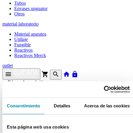
Tubos
Envases unguator
Otros
material laboratorio
Material aparatos
Utillaje
Fungible
Reactivos
Reactivos Merck
outlet
menu
shopping_cart
search
home
lock
Búsqueda en el sitio
Actualmente se encuentra en:
Consentimiento
Detalles
Acerca de las cookies
Inicio
>>
EXTRACTO CASTAÑO INDIAS GLICERINADO
arrow_back
Esta página web usa cookies
Ficha de producto