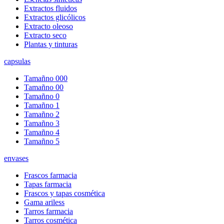
Extractos fluidos
Extractos glicólicos
Extracto oleoso
Extracto seco
Plantas y tinturas
capsulas
Tamañno 000
Tamañno 00
Tamañno 0
Tamañno 1
Tamañno 2
Tamañno 3
Tamañno 4
Tamañno 5
envases
Frascos farmacia
Tapas farmacia
Frascos y tapas cosmética
Gama ariless
Tarros farmacia
Tarros cosmética