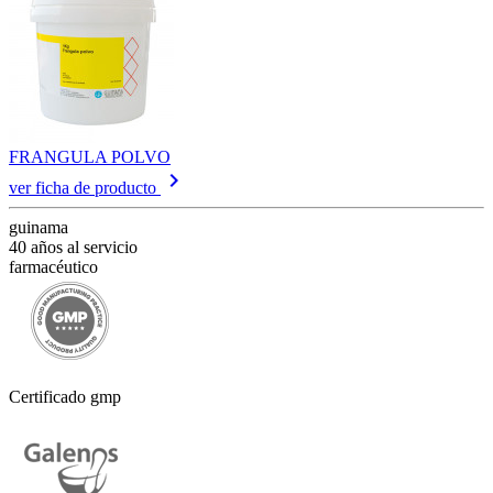
FRANGULA POLVO
keyboard_arrow_right
ver ficha de producto
guinama
40 años al servicio
farmacéutico
Certificado gmp