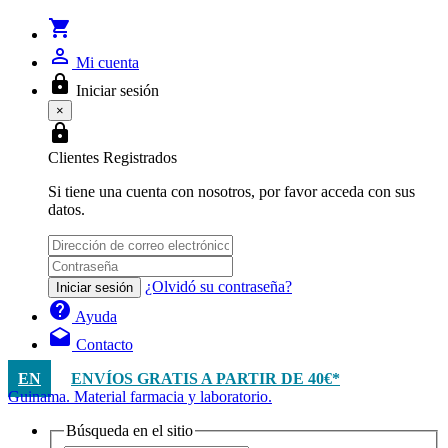
shopping_cart
person_outline
Mi cuenta
lock
Iniciar sesión
×
lock
Clientes Registrados
Si tiene una cuenta con nosotros, por favor acceda con sus
datos.
¿Olvidó su contraseña?
Iniciar sesión
help
Ayuda
drafts
Contacto
EN
ENVÍOS GRATIS A PARTIR DE 40€*
Guinama. Material farmacia y laboratorio.
Búsqueda en el sitio