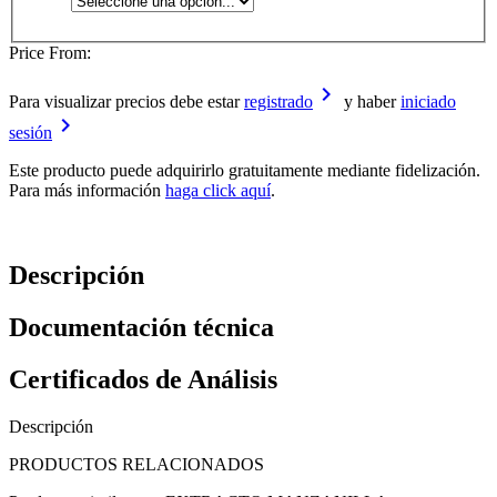
Price From:
keyboard_arrow_right
Para visualizar precios debe estar
registrado
y haber
iniciado
keyboard_arrow_right
sesión
Este producto puede adquirirlo gratuitamente mediante fidelización.
Para más información
haga click aquí
.
Descripción
Documentación técnica
Certificados de Análisis
Descripción
PRODUCTOS RELACIONADOS