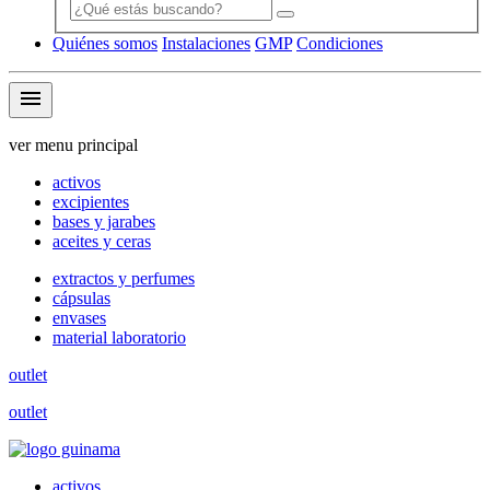
Quiénes somos
Instalaciones
GMP
Condiciones
menu
ver menu principal
activos
excipientes
bases y jarabes
aceites y ceras
extractos y perfumes
cápsulas
envases
material laboratorio
outlet
outlet
activos