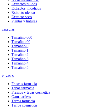
Extractos fluidos
Extractos glicólicos
Extracto oleoso
Extracto seco
Plantas y tinturas
capsulas
Tamañno 000
Tamañno 00
Tamañno 0
Tamañno 1
Tamañno 2
Tamañno 3
Tamañno 4
Tamañno 5
envases
Frascos farmacia
Tapas farmacia
Frascos y tapas cosmética
Gama ariless
Tarros farmacia
Tarros cosmética