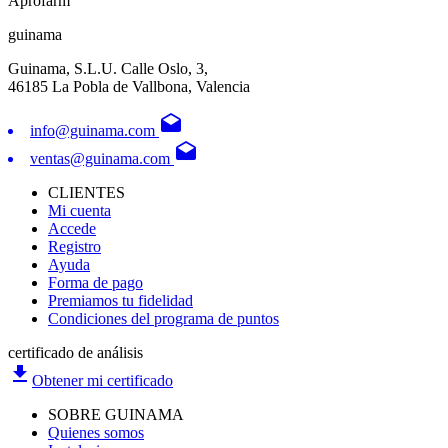
Aprofarm
guinama
Guinama, S.L.U. Calle Oslo, 3,
46185 La Pobla de Vallbona, Valencia
drafts
info@guinama.com
drafts
ventas@guinama.com
CLIENTES
Mi cuenta
Accede
Registro
Ayuda
Forma de pago
Premiamos tu fidelidad
Condiciones del programa de puntos
certificado de análisis
file_download
Obtener mi certificado
SOBRE GUINAMA
Quienes somos