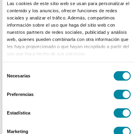
Las cookies de este sitio web se usan para personalizar el
chevron_left
chevron_right
contenido y los anuncios, ofrecer funciones de redes
sociales y analizar el tráfico. Además, compartimos
información sobre el uso que haga del sitio web con
nuestros partners de redes sociales, publicidad y análisis
web, quienes pueden combinarla con otra información que
les haya proporcionado o que hayan recopilado a partir del
uso que haya hecho de sus servicios.
Selección
Necesarias
de
consentimiento
Preferencias
adquiriendo este producto
Estadística
consigue 15 puntos de fidelización
EXTRACTO MANZANILLA
Marketing