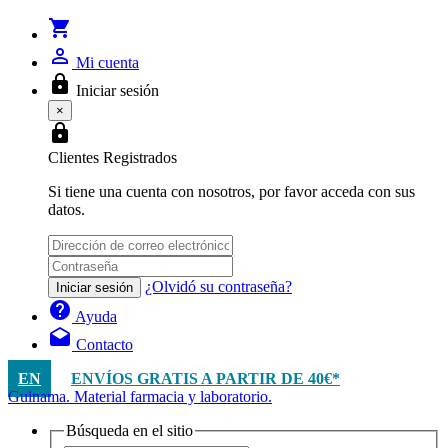
shopping_cart
person_outline
Mi cuenta
lock
Iniciar sesión
×
lock
Clientes Registrados
Si tiene una cuenta con nosotros, por favor acceda con sus
datos.
¿Olvidó su contraseña?
Iniciar sesión
help
Ayuda
drafts
Contacto
EN
ENVÍOS GRATIS A PARTIR DE 40€*
Guinama. Material farmacia y laboratorio.
Búsqueda en el sitio