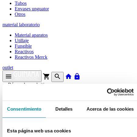
Tubos
Envases unguator
Otros
material laboratorio
Material aparatos
Utillaje
Fungible
Reactivos
Reactivos Merck
outlet
menu
shopping_cart
search
home
lock
Búsqueda en el sitio
Actualmente se encuentra en:
Consentimiento
Detalles
Acerca de las cookies
Inicio
>>
EXTRACTO MANZANILLA GLICERINADO
arrow_back
Esta página web usa cookies
Ficha de producto