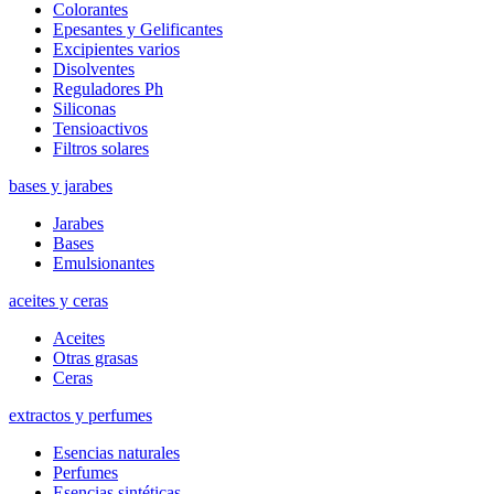
Colorantes
Epesantes y Gelificantes
Excipientes varios
Disolventes
Reguladores Ph
Siliconas
Tensioactivos
Filtros solares
bases y jarabes
Jarabes
Bases
Emulsionantes
aceites y ceras
Aceites
Otras grasas
Ceras
extractos y perfumes
Esencias naturales
Perfumes
Esencias sintéticas