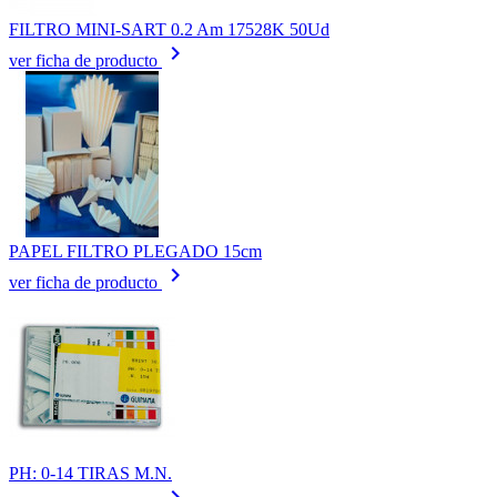
FILTRO MINI-SART 0.2 Am 17528K 50Ud
keyboard_arrow_right
ver ficha de producto
PAPEL FILTRO PLEGADO 15cm
keyboard_arrow_right
ver ficha de producto
PH: 0-14 TIRAS M.N.
keyboard_arrow_right