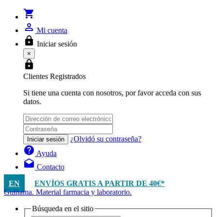
shopping_cart
person_outline
Mi cuenta
lock
Iniciar sesión
×
lock
Clientes Registrados
Si tiene una cuenta con nosotros, por favor acceda con sus
datos.
¿Olvidó su contraseña?
Iniciar sesión
help
Ayuda
drafts
Contacto
EN
ENVÍOS GRATIS A PARTIR DE 40€*
Guinama. Material farmacia y laboratorio.
Búsqueda en el sitio