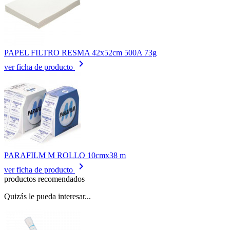
PAPEL FILTRO RESMA 42x52cm 500A 73g
keyboard_arrow_right
ver ficha de producto
PARAFILM M ROLLO 10cmx38 m
keyboard_arrow_right
ver ficha de producto
productos recomendados
Quizás le pueda interesar...