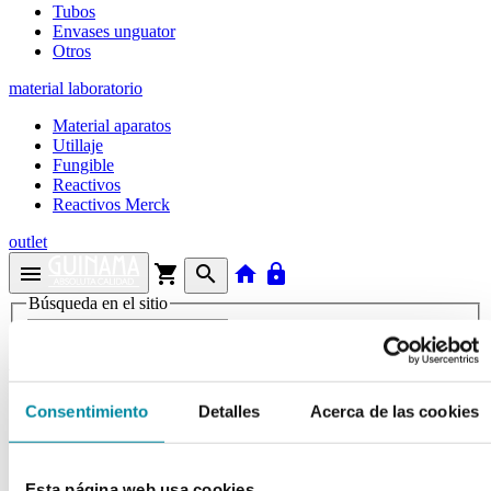
Tubos
Envases unguator
Otros
material laboratorio
Material aparatos
Utillaje
Fungible
Reactivos
Reactivos Merck
outlet
menu
shopping_cart
search
home
lock
Búsqueda en el sitio
Actualmente se encuentra en:
Inicio
>>
Consentimiento
Detalles
Acerca de las cookies
JERINGA ESTERIL PARA POMADA 5g
arrow_back
Ficha de producto
Esta página web usa cookies