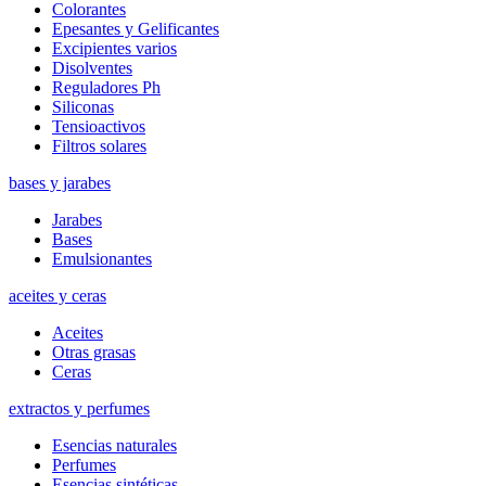
Colorantes
Epesantes y Gelificantes
Excipientes varios
Disolventes
Reguladores Ph
Siliconas
Tensioactivos
Filtros solares
bases y jarabes
Jarabes
Bases
Emulsionantes
aceites y ceras
Aceites
Otras grasas
Ceras
extractos y perfumes
Esencias naturales
Perfumes
Esencias sintéticas