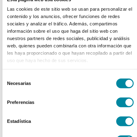
chevron_left
chevron_right
Las cookies de este sitio web se usan para personalizar el
contenido y los anuncios, ofrecer funciones de redes
sociales y analizar el tráfico. Además, compartimos
información sobre el uso que haga del sitio web con
nuestros partners de redes sociales, publicidad y análisis
web, quienes pueden combinarla con otra información que
les haya proporcionado o que hayan recopilado a partir del
uso que haya hecho de sus servicios.
Selección
Necesarias
de
consentimiento
Preferencias
adquiriendo este producto
consigue 15 puntos de fidelización
Estadística
JERINGA ESTERIL PARA