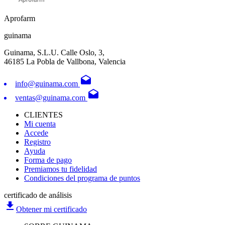
Aprofarm
guinama
Guinama, S.L.U. Calle Oslo, 3,
46185 La Pobla de Vallbona, Valencia
drafts
info@guinama.com
drafts
ventas@guinama.com
CLIENTES
Mi cuenta
Accede
Registro
Ayuda
Forma de pago
Premiamos tu fidelidad
Condiciones del programa de puntos
certificado de análisis
file_download
Obtener mi certificado