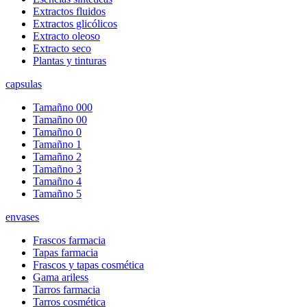
Extractos fluidos
Extractos glicólicos
Extracto oleoso
Extracto seco
Plantas y tinturas
capsulas
Tamañno 000
Tamañno 00
Tamañno 0
Tamañno 1
Tamañno 2
Tamañno 3
Tamañno 4
Tamañno 5
envases
Frascos farmacia
Tapas farmacia
Frascos y tapas cosmética
Gama ariless
Tarros farmacia
Tarros cosmética