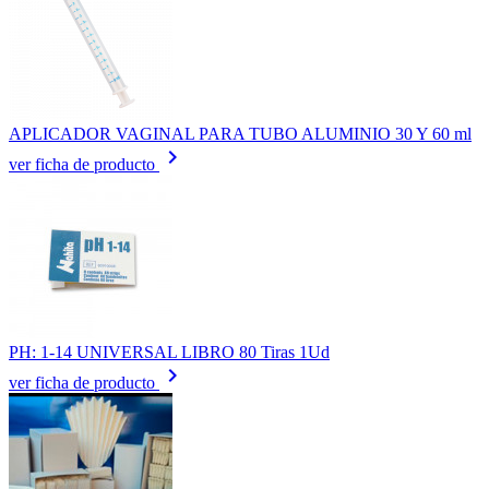
APLICADOR VAGINAL PARA TUBO ALUMINIO 30 Y 60 ml
keyboard_arrow_right
ver ficha de producto
PH: 1-14 UNIVERSAL LIBRO 80 Tiras 1Ud
keyboard_arrow_right
ver ficha de producto