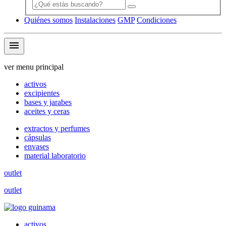
Quiénes somos
Instalaciones
GMP
Condiciones
menu
ver menu principal
activos
excipientes
bases y jarabes
aceites y ceras
extractos y perfumes
cápsulas
envases
material laboratorio
outlet
outlet
activos