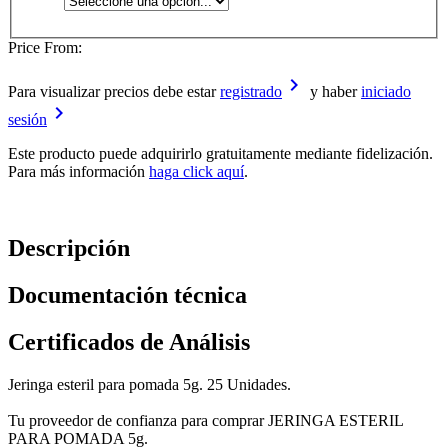
Price From:
keyboard_arrow_right
Para visualizar precios debe estar
registrado
y haber
iniciado
keyboard_arrow_right
sesión
Este producto puede adquirirlo gratuitamente mediante fidelización.
Para más información
haga click aquí
.
Descripción
Documentación técnica
Certificados de Análisis
Jeringa esteril para pomada 5g. 25 Unidades.
Tu proveedor de confianza para comprar JERINGA ESTERIL
PARA POMADA 5g.