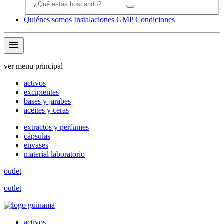
Quiénes somos
Instalaciones
GMP
Condiciones
menu
ver menu principal
activos
excipientes
bases y jarabes
aceites y ceras
extractos y perfumes
cápsulas
envases
material laboratorio
outlet
outlet
activos