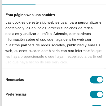
Tubos
Envases unguator
Otros
Esta página web usa cookies
material laboratorio
Las cookies de este sitio web se usan para personalizar el
Material aparatos
contenido y los anuncios, ofrecer funciones de redes
Utillaje
sociales y analizar el tráfico. Además, compartimos
Fungible
información sobre el uso que haga del sitio web con
Reactivos
Reactivos Merck
nuestros partners de redes sociales, publicidad y análisis
web, quienes pueden combinarla con otra información que
outlet
les haya proporcionado o que hayan recopilado a partir del
menu
shopping_cart
search
home
lock
uso que haya hecho de sus servicios.
Búsqueda en el sitio
Selección
Actualmente se encuentra en:
Necesarias
de
consentimiento
Inicio
>>
TUBO 100 ml PE T/BISAGRA
Preferencias
arrow_back
Ficha de producto