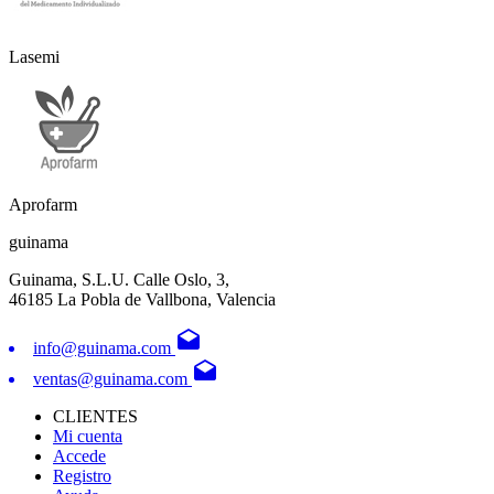
Lasemi
Aprofarm
guinama
Guinama, S.L.U. Calle Oslo, 3,
46185 La Pobla de Vallbona, Valencia
drafts
info@guinama.com
drafts
ventas@guinama.com
CLIENTES
Mi cuenta
Accede
Registro