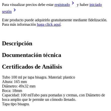
keyboard_arrow_right
Para visualizar precios debe estar
registrado
y haber
iniciado
keyboard_arrow_right
sesión
Este producto puede adquirirlo gratuitamente mediante fidelización.
Para más información
haga click aquí
.
Descripción
Documentación técnica
Certificados de Análisis
Tubo 100 ml pe tapa bisagra. Material: plastico
Altura: 165 mm
Diámetro: 49x32 mm
Boca: 18mm
Capacidad: 100 mlTubo para pomadas y cremas, con Diámetro de
boca amplio que le permite un cómodo llenado.
Tapa tipo bisagra.