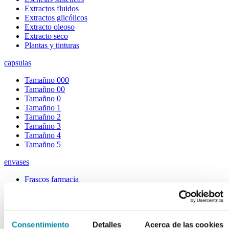
Extractos fluidos
Extractos glicólicos
Extracto oleoso
Extracto seco
Plantas y tinturas
capsulas
Tamañno 000
Tamañno 00
Tamañno 0
Tamañno 1
Tamañno 2
Tamañno 3
Tamañno 4
Tamañno 5
envases
Frascos farmacia
Tapas farmacia
Frascos y tapas cosmética
Gama ariless
Tarros farmacia
Consentimiento
Detalles
Acerca de las cookies
Tarros cosmética