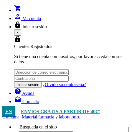
shopping_cart
person_outline
Mi cuenta
lock
Iniciar sesión
×
lock
Clientes Registrados
Si tiene una cuenta con nosotros, por favor acceda con sus
datos.
¿Olvidó su contraseña?
Iniciar sesión
help
Ayuda
drafts
Contacto
EN
ENVÍOS GRATIS A PARTIR DE 40€*
Guinama. Material farmacia y laboratorio.
Búsqueda en el sitio