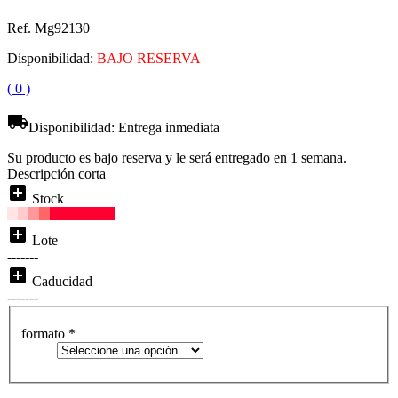
Ref. Mg92130
Disponibilidad:
BAJO RESERVA
( 0 )
local_shipping
Disponibilidad:
Entrega inmediata
Su producto es bajo reserva y le será entregado en 1 semana.
Descripción corta
add_box
Stock
add_box
Lote
-------
add_box
Caducidad
-------
formato
*