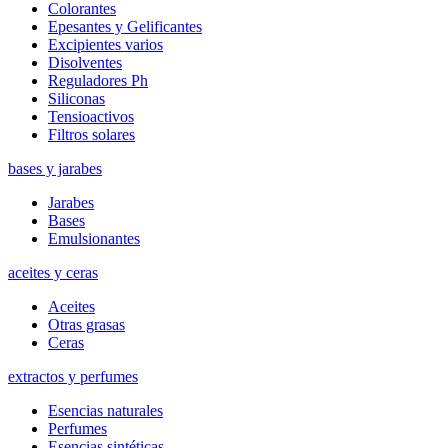
Colorantes
Epesantes y Gelificantes
Excipientes varios
Disolventes
Reguladores Ph
Siliconas
Tensioactivos
Filtros solares
bases y jarabes
Jarabes
Bases
Emulsionantes
aceites y ceras
Aceites
Otras grasas
Ceras
extractos y perfumes
Esencias naturales
Perfumes
Esencias sintéticas