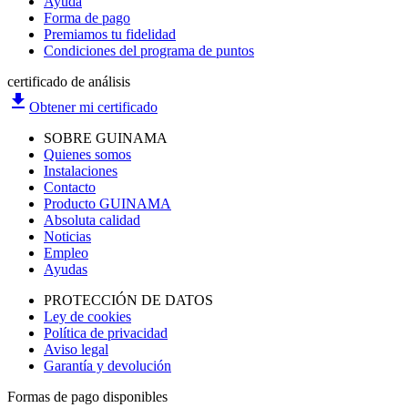
Ayuda
Forma de pago
Premiamos tu fidelidad
Condiciones del programa de puntos
certificado de análisis
file_download
Obtener mi certificado
SOBRE GUINAMA
Quienes somos
Instalaciones
Contacto
Producto GUINAMA
Absoluta calidad
Noticias
Empleo
Ayudas
PROTECCIÓN DE DATOS
Ley de cookies
Política de privacidad
Aviso legal
Garantía y devolución
Formas de pago disponibles