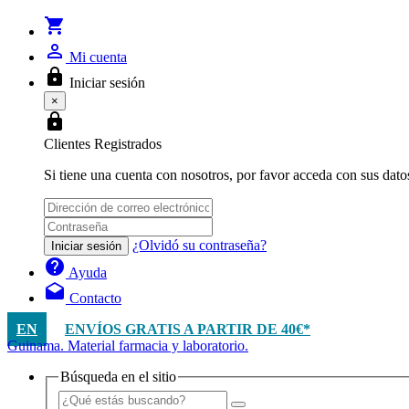
shopping_cart
person_outline
Mi cuenta
lock
Iniciar sesión
×
lock
Clientes Registrados
Si tiene una cuenta con nosotros, por favor acceda con sus dato
¿Olvidó su contraseña?
Iniciar sesión
help
Ayuda
drafts
Contacto
EN
ENVÍOS GRATIS A PARTIR DE 40€*
Guinama. Material farmacia y laboratorio.
Búsqueda en el sitio