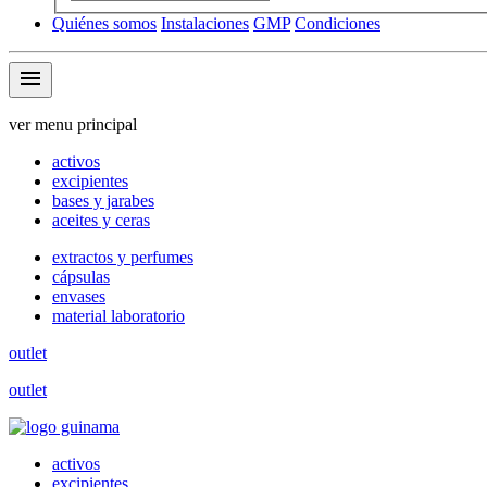
Quiénes somos
Instalaciones
GMP
Condiciones
menu
ver menu principal
activos
excipientes
bases y jarabes
aceites y ceras
extractos y perfumes
cápsulas
envases
material laboratorio
outlet
outlet
activos
excipientes