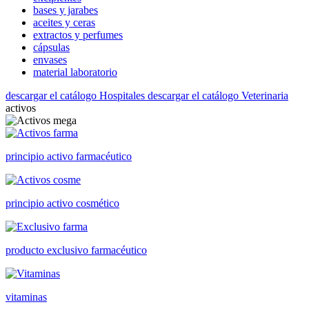
bases y jarabes
aceites y ceras
extractos y perfumes
cápsulas
envases
material laboratorio
descargar el catálogo Hospitales
descargar el catálogo Veterinaria
activos
principio activo farmacéutico
principio activo cosmético
producto exclusivo farmacéutico
vitaminas