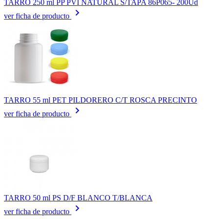
TARRO 250 ml PP PVI NATURAL S/TAPA 86P065- 200Ud
keyboard_arrow_right
ver ficha de producto
TARRO 55 ml PET PILDORERO C/T ROSCA PRECINTO
keyboard_arrow_right
ver ficha de producto
TARRO 50 ml PS D/F BLANCO T/BLANCA
keyboard_arrow_right
ver ficha de producto