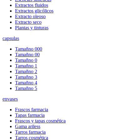
Extractos fluidos
Extractos glicólicos
Extracto oleoso
Extracto seco
Plantas y tinturas
capsulas
Tamañno 000
Tamañno 00
Tamañno 0
Tamañno 1
Tamañno 2
Tamañno 3
Tamañno 4
Tamañno 5
envases
Frascos farmacia
Tapas farmacia
Frascos y tapas cosmética
Gama ariless
Tarros farmacia
Tarros cosmética