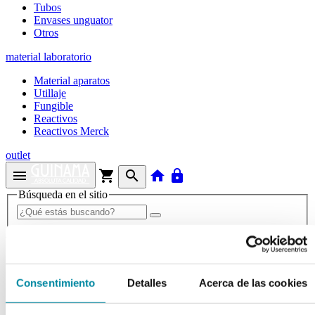
Tubos
Envases unguator
Otros
material laboratorio
Material aparatos
Utillaje
Fungible
Reactivos
Reactivos Merck
outlet
menu
shopping_cart
search
home
lock
Búsqueda en el sitio
Actualmente se encuentra en:
Inicio
>>
TARRO 20 ml PP TAPA ROSCA
Consentimiento
Detalles
Acerca de las cookies
arrow_back
Ficha de producto