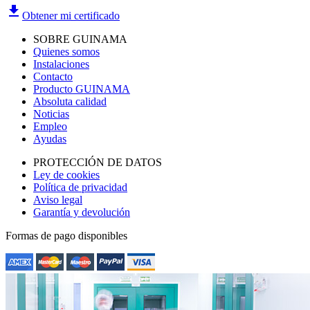
file_download
Obtener mi certificado
SOBRE GUINAMA
Quienes somos
Instalaciones
Contacto
Producto GUINAMA
Absoluta calidad
Noticias
Empleo
Ayudas
PROTECCIÓN DE DATOS
Ley de cookies
Política de privacidad
Aviso legal
Garantía y devolución
Formas de pago disponibles