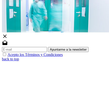
close
drafts
Apuntarme a la newsletter
Acepto los Términos y Condiciones
back to top