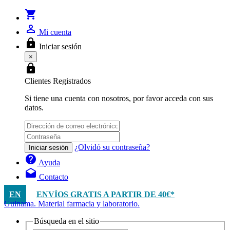
shopping_cart
person_outline
Mi cuenta
lock
Iniciar sesión
×
lock
Clientes Registrados
Si tiene una cuenta con nosotros, por favor acceda con sus
datos.
¿Olvidó su contraseña?
Iniciar sesión
help
Ayuda
drafts
Contacto
EN
ENVÍOS GRATIS A PARTIR DE 40€*
Guinama. Material farmacia y laboratorio.
Búsqueda en el sitio