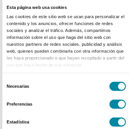
chevron_left
chevron_right
Esta página web usa cookies
Las cookies de este sitio web se usan para personalizar el
contenido y los anuncios, ofrecer funciones de redes
sociales y analizar el tráfico. Además, compartimos
información sobre el uso que haga del sitio web con
nuestros partners de redes sociales, publicidad y análisis
web, quienes pueden combinarla con otra información que
les haya proporcionado o que hayan recopilado a partir del
uso que haya hecho de sus servicios.
Selección
Necesarias
de
consentimiento
adquiriendo este producto
Preferencias
consigue 15 puntos de fidelización
TARRO 20 ml PP TAPA
Estadística