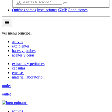
Quiénes somos
Instalaciones
GMP
Condiciones
menu
ver menu principal
activos
excipientes
bases y jarabes
aceites y ceras
extractos y perfumes
cápsulas
envases
material laboratorio
outlet
outlet
activos