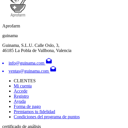
Aprofarm
guinama
Guinama, S.L.U. Calle Oslo, 3,
46185 La Pobla de Vallbona, Valencia
drafts
info@guinama.com
drafts
ventas@guinama.com
CLIENTES
Mi cuenta
Accede
Registro
Ayuda
Forma de pago
Premiamos tu fidelidad
Condiciones del programa de puntos
certificado de análisis