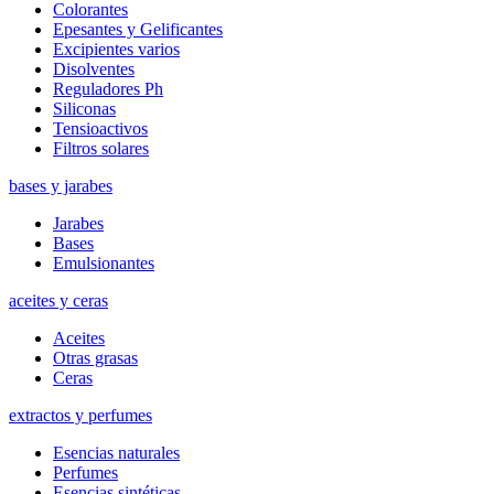
Colorantes
Epesantes y Gelificantes
Excipientes varios
Disolventes
Reguladores Ph
Siliconas
Tensioactivos
Filtros solares
bases y jarabes
Jarabes
Bases
Emulsionantes
aceites y ceras
Aceites
Otras grasas
Ceras
extractos y perfumes
Esencias naturales
Perfumes
Esencias sintéticas