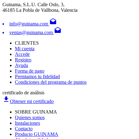
Guinama, S.L.U. Calle Oslo, 3,
46185 La Pobla de Vallbona, Valencia
drafts
info@guinama.com
drafts
ventas@guinama.com
CLIENTES
Mi cuenta
Accede
Registro
Ayuda
Forma de pago
Premiamos tu fidelidad
Condiciones del programa de puntos
certificado de análisis
file_download
Obtener mi certificado
SOBRE GUINAMA
Quienes somos
Instalaciones
Contacto
Producto GUINAMA