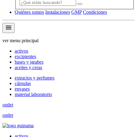
Quiénes somos
Instalaciones
GMP
Condiciones
menu
ver menu principal
activos
excipientes
bases y jarabes
aceites y ceras
extractos y perfumes
cápsulas
envases
material laboratorio
outlet
outlet
activos