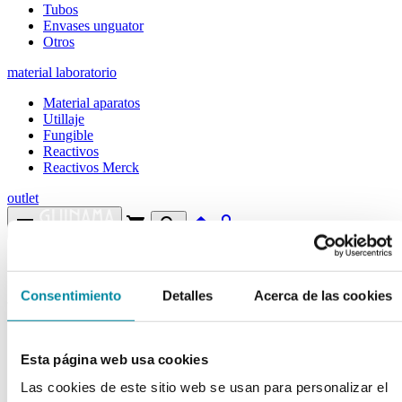
Tubos
Envases unguator
Otros
material laboratorio
Material aparatos
Utillaje
Fungible
Reactivos
Reactivos Merck
outlet
menu
shopping_cart
search
home
lock
Búsqueda en el sitio
Consentimiento
Detalles
Acerca de las cookies
Actualmente se encuentra en:
Inicio
>>
TALQUERA 200 ml PP BLANCA C/TAPA
Esta página web usa cookies
arrow_back
Ficha de producto
Las cookies de este sitio web se usan para personalizar el