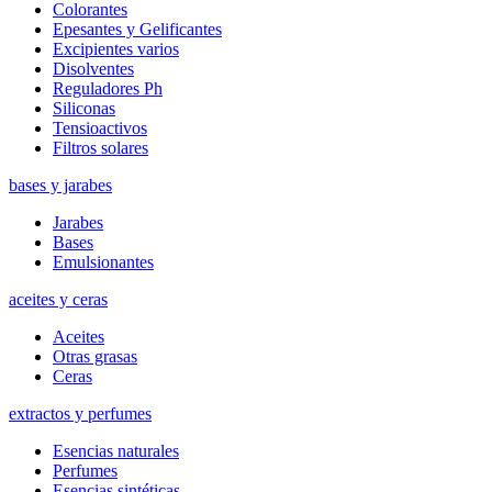
Colorantes
Epesantes y Gelificantes
Excipientes varios
Disolventes
Reguladores Ph
Siliconas
Tensioactivos
Filtros solares
bases y jarabes
Jarabes
Bases
Emulsionantes
aceites y ceras
Aceites
Otras grasas
Ceras
extractos y perfumes
Esencias naturales
Perfumes
Esencias sintéticas