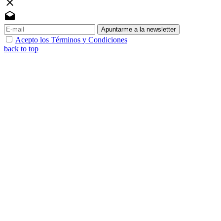
close
drafts
Apuntarme a la newsletter
Acepto los Términos y Condiciones
back to top