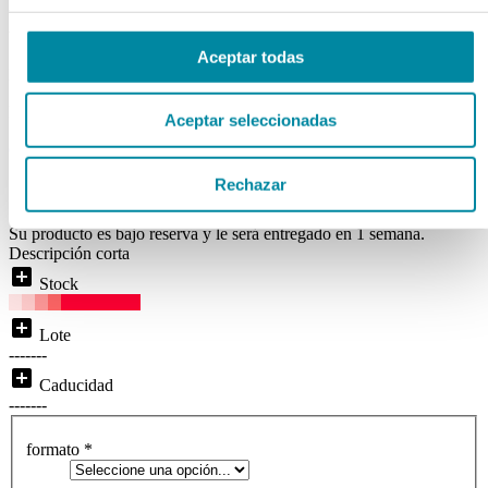
BLANCA C/TAPA
Aceptar todas
Ref. Mg9693
Disponibilidad:
BAJO RESERVA
Aceptar seleccionadas
( 0 )
Rechazar
local_shipping
Disponibilidad:
Entrega inmediata
Su producto es bajo reserva y le será entregado en 1 semana.
Descripción corta
add_box
Stock
add_box
Lote
-------
add_box
Caducidad
-------
formato
*