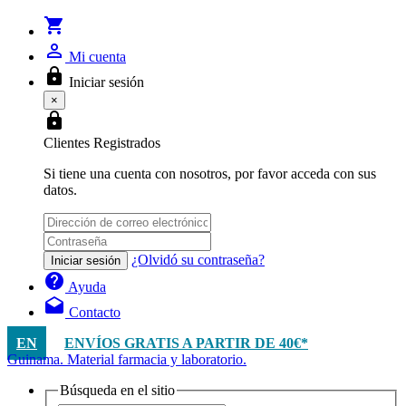
shopping_cart
person_outline
Mi cuenta
lock
Iniciar sesión
×
lock
Clientes Registrados
Si tiene una cuenta con nosotros, por favor acceda con sus
datos.
¿Olvidó su contraseña?
Iniciar sesión
help
Ayuda
drafts
Contacto
EN
ENVÍOS GRATIS A PARTIR DE 40€*
Guinama. Material farmacia y laboratorio.
Búsqueda en el sitio