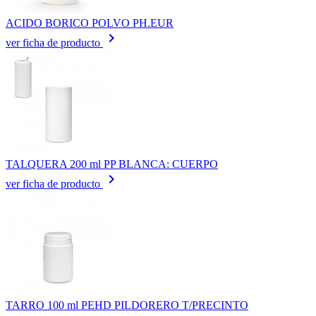
ACIDO BORICO POLVO PH.EUR
keyboard_arrow_right
ver ficha de producto
TALQUERA 200 ml PP BLANCA: CUERPO
keyboard_arrow_right
ver ficha de producto
TARRO 100 ml PEHD PILDORERO T/PRECINTO