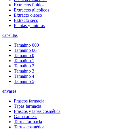
Extractos fluidos
Extractos glicólicos
Extracto oleoso
Extracto seco
Plantas y tinturas
capsulas
Tamañno 000
Tamañno 00
Tamañno 0
Tamañno 1
Tamañno 2
Tamañno 3
Tamañno 4
Tamañno 5
envases
Frascos farmacia
Tapas farmacia
Frascos y tapas cosmética
Gama ariless
Tarros farmacia
Tarros cosmética