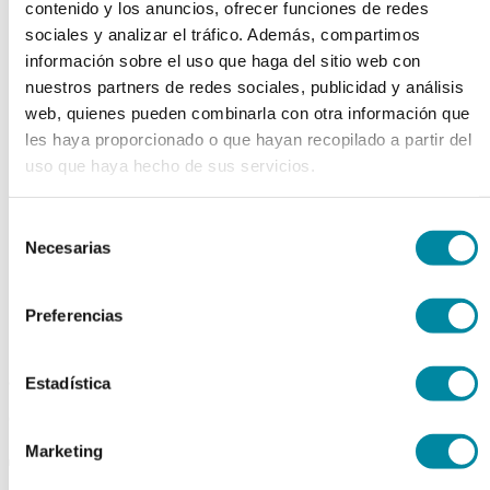
contenido y los anuncios, ofrecer funciones de redes
chevron_left
chevron_right
sociales y analizar el tráfico. Además, compartimos
información sobre el uso que haga del sitio web con
nuestros partners de redes sociales, publicidad y análisis
web, quienes pueden combinarla con otra información que
les haya proporcionado o que hayan recopilado a partir del
uso que haya hecho de sus servicios.
Selección
Necesarias
de
consentimiento
Preferencias
adquiriendo este producto
Estadística
consigue 15 puntos de fidelización
Marketing
TALQUERA 200 ml PP