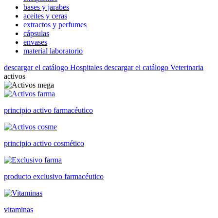
bases y jarabes
aceites y ceras
extractos y perfumes
cápsulas
envases
material laboratorio
descargar el catálogo Hospitales
descargar el catálogo Veterinaria
activos
principio activo farmacéutico
principio activo cosmético
producto exclusivo farmacéutico
vitaminas