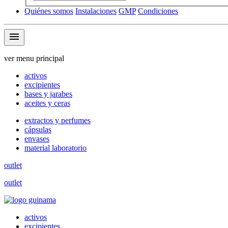
Quiénes somos
Instalaciones
GMP
Condiciones
menu
ver menu principal
activos
excipientes
bases y jarabes
aceites y ceras
extractos y perfumes
cápsulas
envases
material laboratorio
outlet
outlet
activos
excipientes