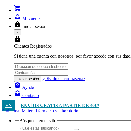
shopping_cart
person_outline
Mi cuenta
lock
Iniciar sesión
×
lock
Clientes Registrados
Si tiene una cuenta con nosotros, por favor acceda con sus dato
¿Olvidó su contraseña?
Iniciar sesión
help
Ayuda
drafts
Contacto
EN
ENVÍOS GRATIS A PARTIR DE 40€*
Guinama. Material farmacia y laboratorio.
Búsqueda en el sitio