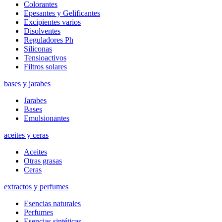
Colorantes
Epesantes y Gelificantes
Excipientes varios
Disolventes
Reguladores Ph
Siliconas
Tensioactivos
Filtros solares
bases y jarabes
Jarabes
Bases
Emulsionantes
aceites y ceras
Aceites
Otras grasas
Ceras
extractos y perfumes
Esencias naturales
Perfumes
Esencias sintéticas