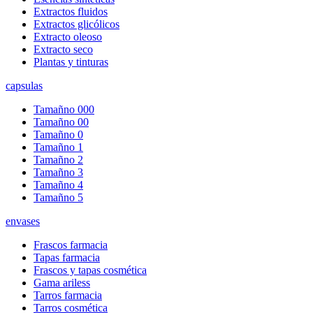
Extractos fluidos
Extractos glicólicos
Extracto oleoso
Extracto seco
Plantas y tinturas
capsulas
Tamañno 000
Tamañno 00
Tamañno 0
Tamañno 1
Tamañno 2
Tamañno 3
Tamañno 4
Tamañno 5
envases
Frascos farmacia
Tapas farmacia
Frascos y tapas cosmética
Gama ariless
Tarros farmacia
Tarros cosmética