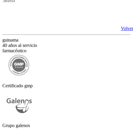
28/2014
Volver
guinama
40 años al servicio
farmacéutico
Certificado gmp
Grupo galenos