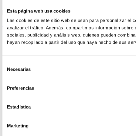
drafts
Esta página web usa cookies
Apuntarme a la newsletter
Acepto los Términos y Condiciones
Las cookies de este sitio web se usan para personalizar el c
back to top
analizar el tráfico. Además, compartimos información sobre 
sociales, publicidad y análisis web, quienes pueden combina
hayan recopilado a partir del uso que haya hecho de sus serv
Selección
Necesarias
de
consentimiento
Preferencias
Estadística
Marketing