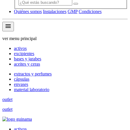
Quiénes somos
Instalaciones
GMP
Condiciones
menu
ver menu principal
activos
excipientes
bases y jarabes
aceites y ceras
extractos y perfumes
cápsulas
envases
material laboratorio
outlet
outlet
activos