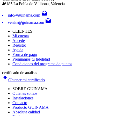
46185 La Pobla de Vallbona, Valencia
drafts
info@guinama.com
drafts
ventas@guinama.com
CLIENTES
Mi cuenta
Accede
Registro
Ayuda
Forma de pago
Premiamos tu fidelidad
Condiciones del programa de puntos
certificado de análisis
file_download
Obtener mi certificado
SOBRE GUINAMA
Quienes somos
Instalaciones
Contacto
Producto GUINAMA
Absoluta calidad