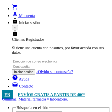
shopping_cart
person_outline
Mi cuenta
lock
Iniciar sesión
×
lock
Clientes Registrados
Si tiene una cuenta con nosotros, por favor acceda con sus
datos.
¿Olvidó su contraseña?
Iniciar sesión
help
Ayuda
drafts
Contacto
EN
ENVÍOS GRATIS A PARTIR DE 40€*
Guinama. Material farmacia y laboratorio.
Búsqueda en el sitio