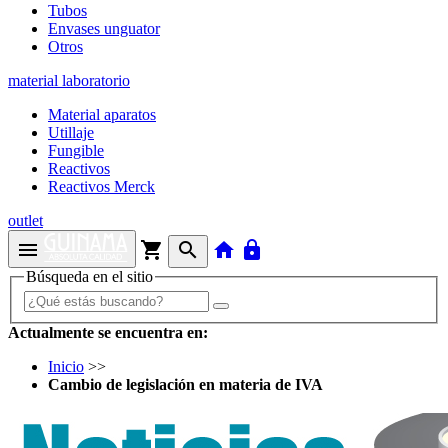
Tubos
Envases unguator
Otros
material laboratorio
Material aparatos
Utillaje
Fungible
Reactivos
Reactivos Merck
outlet
menu
shopping_cart
search
home
lock
Búsqueda en el sitio
Actualmente se encuentra en:
Inicio
>>
Cambio de legislación en materia de IVA