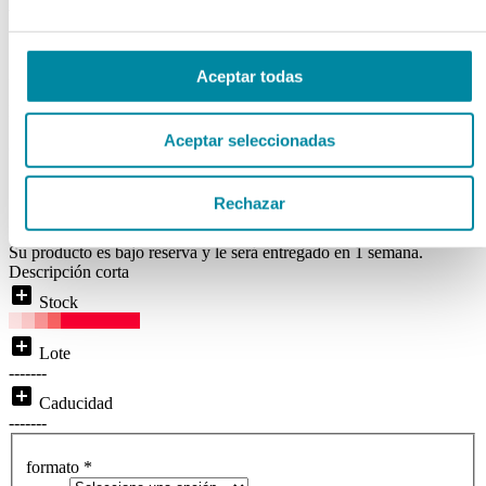
VERDE/BLANCO
Ref. Mg9340
Aceptar todas
Disponibilidad:
BAJO RESERVA
Aceptar seleccionadas
( 0 )
local_shipping
Disponibilidad:
Entrega inmediata
Rechazar
Price From:
Su producto es bajo reserva y le será entregado en 1 semana.
Descripción corta
add_box
Stock
add_box
Lote
-------
add_box
Caducidad
-------
formato
*