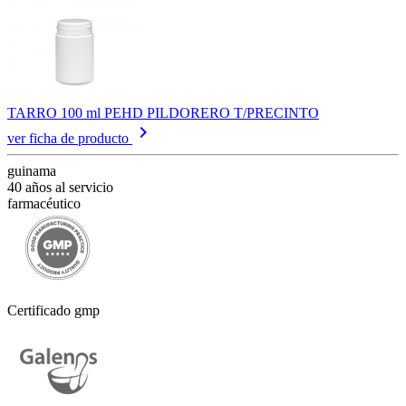
TARRO 100 ml PEHD PILDORERO T/PRECINTO
keyboard_arrow_right
ver ficha de producto
guinama
40 años al servicio
farmacéutico
Certificado gmp