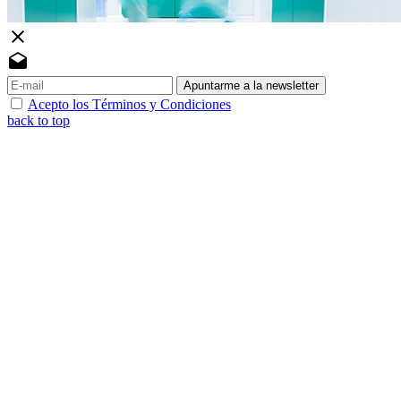
close
drafts
Apuntarme a la newsletter
Acepto los Términos y Condiciones
back to top