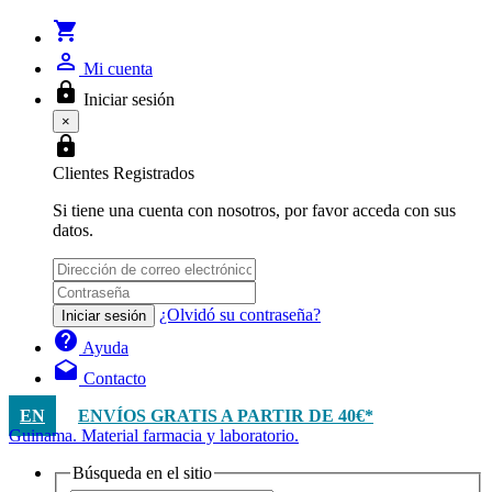
shopping_cart
person_outline
Mi cuenta
lock
Iniciar sesión
×
lock
Clientes Registrados
Si tiene una cuenta con nosotros, por favor acceda con sus
datos.
¿Olvidó su contraseña?
Iniciar sesión
help
Ayuda
drafts
Contacto
EN
ENVÍOS GRATIS A PARTIR DE 40€*
Guinama. Material farmacia y laboratorio.
Búsqueda en el sitio