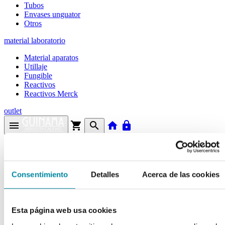
Tubos
Envases unguator
Otros
material laboratorio
Material aparatos
Utillaje
Fungible
Reactivos
Reactivos Merck
outlet
menu
shopping_cart
search
home
lock
Búsqueda en el sitio
Actualmente se encuentra en:
Consentimiento
Detalles
Acerca de las cookies
Inicio
>>
CAPSULAS 00 VERDE/BLANCO
Esta página web usa cookies
arrow_back
Ficha de producto