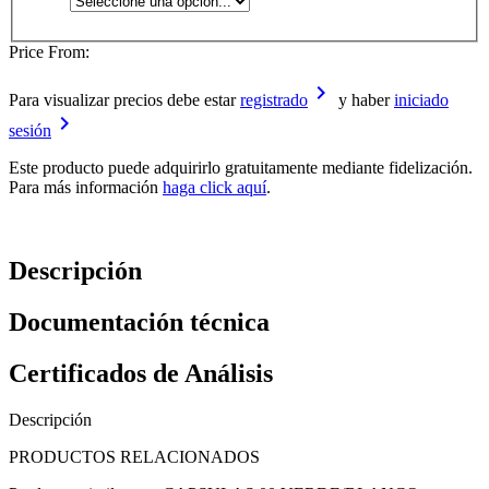
Price From:
keyboard_arrow_right
Para visualizar precios debe estar
registrado
y haber
iniciado
keyboard_arrow_right
sesión
Este producto puede adquirirlo gratuitamente mediante fidelización.
Para más información
haga click aquí
.
Descripción
Documentación técnica
Certificados de Análisis
Descripción
PRODUCTOS RELACIONADOS