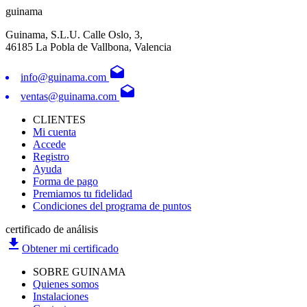
guinama
Guinama, S.L.U. Calle Oslo, 3,
46185 La Pobla de Vallbona, Valencia
drafts
info@guinama.com
drafts
ventas@guinama.com
CLIENTES
Mi cuenta
Accede
Registro
Ayuda
Forma de pago
Premiamos tu fidelidad
Condiciones del programa de puntos
certificado de análisis
file_download
Obtener mi certificado
SOBRE GUINAMA
Quienes somos
Instalaciones