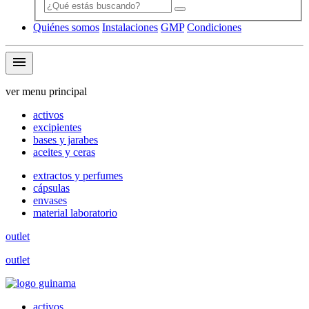
Quiénes somos
Instalaciones
GMP
Condiciones
menu
ver menu principal
activos
excipientes
bases y jarabes
aceites y ceras
extractos y perfumes
cápsulas
envases
material laboratorio
outlet
outlet
activos