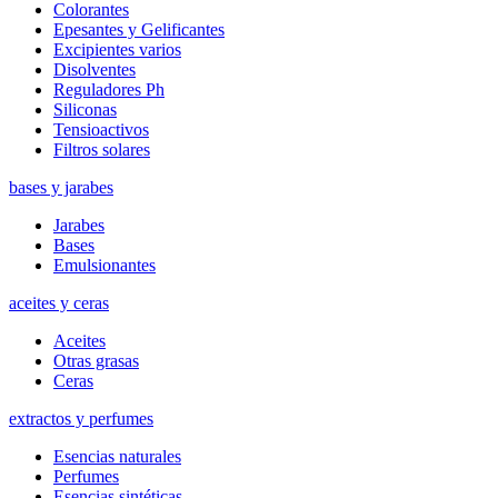
Colorantes
Epesantes y Gelificantes
Excipientes varios
Disolventes
Reguladores Ph
Siliconas
Tensioactivos
Filtros solares
bases y jarabes
Jarabes
Bases
Emulsionantes
aceites y ceras
Aceites
Otras grasas
Ceras
extractos y perfumes
Esencias naturales
Perfumes
Esencias sintéticas