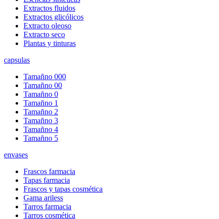
Extractos fluidos
Extractos glicólicos
Extracto oleoso
Extracto seco
Plantas y tinturas
capsulas
Tamañno 000
Tamañno 00
Tamañno 0
Tamañno 1
Tamañno 2
Tamañno 3
Tamañno 4
Tamañno 5
envases
Frascos farmacia
Tapas farmacia
Frascos y tapas cosmética
Gama ariless
Tarros farmacia
Tarros cosmética