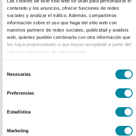
Las cookies de este sitio web se usan para personalizar el
chevron_left
chevron_right
contenido y los anuncios, ofrecer funciones de redes
sociales y analizar el tráfico. Además, compartimos
información sobre el uso que haga del sitio web con
nuestros partners de redes sociales, publicidad y análisis
web, quienes pueden combinarla con otra información que
les haya proporcionado o que hayan recopilado a partir del
uso que haya hecho de sus servicios.
Selección
Necesarias
de
consentimiento
Preferencias
adquiriendo este producto
Estadística
consigue 15 puntos de fidelización
CAPSULAS 00
Marketing