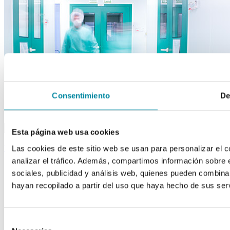
Consentimiento
De
close
drafts
Apuntarme a la newsletter
Esta página web usa cookies
Acepto los Términos y Condiciones
Las cookies de este sitio web se usan para personalizar el c
back to top
analizar el tráfico. Además, compartimos información sobre 
sociales, publicidad y análisis web, quienes pueden combina
hayan recopilado a partir del uso que haya hecho de sus serv
Selección