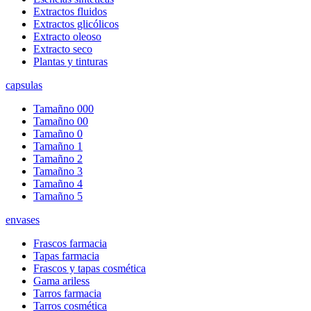
Extractos fluidos
Extractos glicólicos
Extracto oleoso
Extracto seco
Plantas y tinturas
capsulas
Tamañno 000
Tamañno 00
Tamañno 0
Tamañno 1
Tamañno 2
Tamañno 3
Tamañno 4
Tamañno 5
envases
Frascos farmacia
Tapas farmacia
Frascos y tapas cosmética
Gama ariless
Tarros farmacia
Tarros cosmética