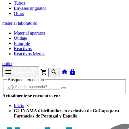
Tubos
Envases unguator
Otros
material laboratorio
Material aparatos
Utillaje
Fungible
Reactivos
Reactivos Merck
outlet
menu
shopping_cart
search
home
lock
Búsqueda en el sitio
Actualmente se encuentra en:
Inicio
>>
GUINAMA distribuidor en exclusiva de GoCaps para
Farmacias de Portugal y España