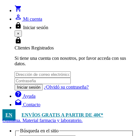
shopping_cart
person_outline
Mi cuenta
lock
Iniciar sesión
×
lock
Clientes Registrados
Si tiene una cuenta con nosotros, por favor acceda con sus
datos.
¿Olvidó su contraseña?
Iniciar sesión
help
Ayuda
drafts
Contacto
EN
ENVÍOS GRATIS A PARTIR DE 40€*
Guinama. Material farmacia y laboratorio.
Búsqueda en el sitio