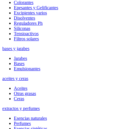
Colorantes
Epesantes y Gelificantes
Excipientes varios
Disolventes
Reguladores Ph
Siliconas
Tensioactivos
Filtros solares
bases y jarabes
Jarabes
Bases
Emulsionantes
aceites y ceras
Aceites
Otras grasas
Ceras
extractos y perfumes
Esencias naturales
Perfumes
Esencias sintéticas