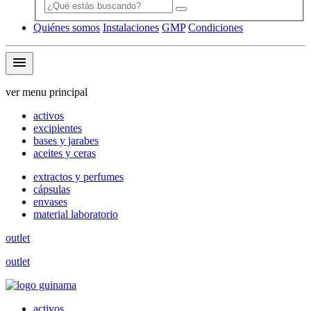
Quiénes somos
Instalaciones
GMP
Condiciones
menu
ver menu principal
activos
excipientes
bases y jarabes
aceites y ceras
extractos y perfumes
cápsulas
envases
material laboratorio
outlet
outlet
activos