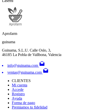
Lasemi
Aprofarm
guinama
Guinama, S.L.U. Calle Oslo, 3,
46185 La Pobla de Vallbona, Valencia
drafts
info@guinama.com
drafts
ventas@guinama.com
CLIENTES
Mi cuenta
Accede
Registro
Ayuda
Forma de pago
Premiamos tu fidelidad