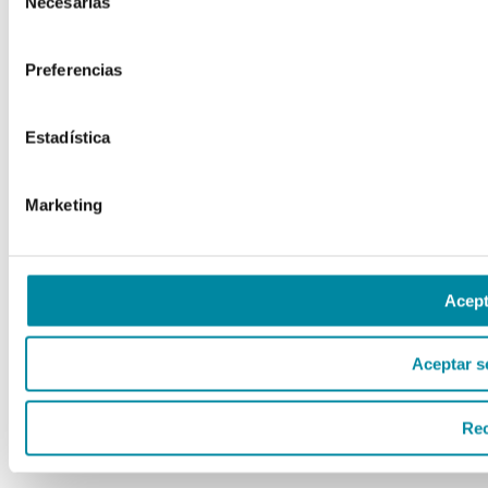
Necesarias
de
consentimiento
Preferencias
Estadística
Marketing
Acept
Aceptar s
Re