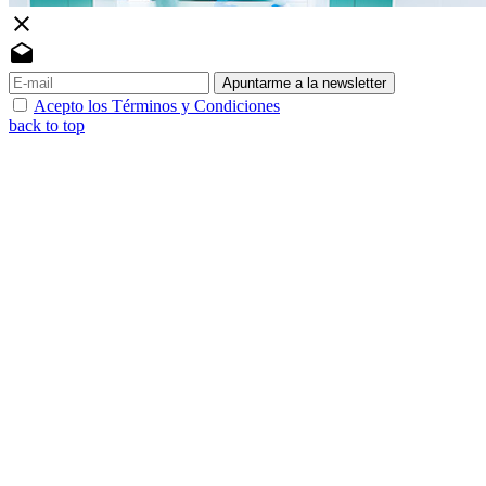
close
drafts
Apuntarme a la newsletter
Acepto los Términos y Condiciones
back to top