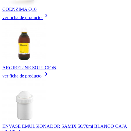
COENZIMA Q10
keyboard_arrow_right
ver ficha de producto
ARGIRELINE SOLUCION
keyboard_arrow_right
ver ficha de producto
ENVASE EMULSIONADOR SAMIX 50/70ml BLANCO CAJA