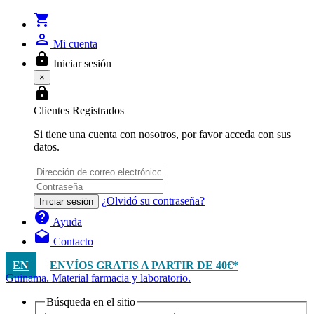
shopping_cart
person_outline
Mi cuenta
lock
Iniciar sesión
×
lock
Clientes Registrados
Si tiene una cuenta con nosotros, por favor acceda con sus
datos.
¿Olvidó su contraseña?
Iniciar sesión
help
Ayuda
drafts
Contacto
EN
ENVÍOS GRATIS A PARTIR DE 40€*
Guinama. Material farmacia y laboratorio.
Búsqueda en el sitio