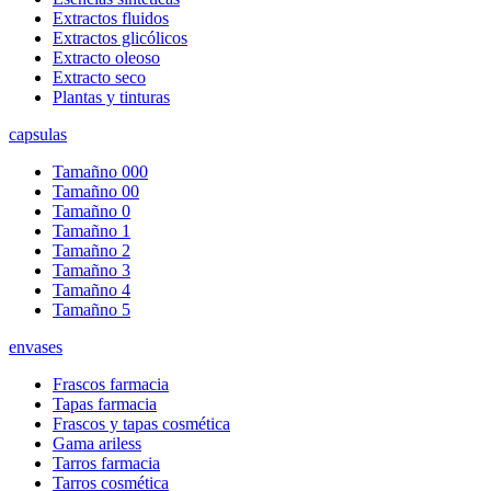
Extractos fluidos
Extractos glicólicos
Extracto oleoso
Extracto seco
Plantas y tinturas
capsulas
Tamañno 000
Tamañno 00
Tamañno 0
Tamañno 1
Tamañno 2
Tamañno 3
Tamañno 4
Tamañno 5
envases
Frascos farmacia
Tapas farmacia
Frascos y tapas cosmética
Gama ariless
Tarros farmacia
Tarros cosmética