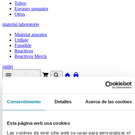
Tubos
Envases unguator
Otros
material laboratorio
Material aparatos
Utillaje
Fungible
Reactivos
Reactivos Merck
outlet
menu
shopping_cart
search
home
lock
Búsqueda en el sitio
Actualmente se encuentra en:
Consentimiento
Detalles
Acerca de las cookies
Inicio
>>
CERAMIDAS ACTIVADAS
Esta página web usa cookies
arrow_back
Ficha de producto
Las cookies de este sitio web se usan para personalizar el