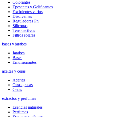
Colorantes
Epesantes y Gelificantes
Excipientes varios
Disolventes
Reguladores Ph
Siliconas
Tensioactivos
Filtros solares
bases y jarabes
Jarabes
Bases
Emulsionantes
aceites y ceras
Aceites
Otras grasas
Ceras
extractos y perfumes
Esencias naturales
Perfumes
Esencias sintéticas