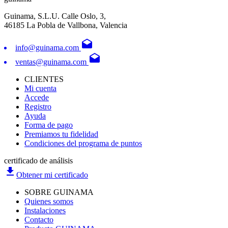
Guinama, S.L.U. Calle Oslo, 3,
46185 La Pobla de Vallbona, Valencia
drafts
info@guinama.com
drafts
ventas@guinama.com
CLIENTES
Mi cuenta
Accede
Registro
Ayuda
Forma de pago
Premiamos tu fidelidad
Condiciones del programa de puntos
certificado de análisis
file_download
Obtener mi certificado
SOBRE GUINAMA
Quienes somos
Instalaciones
Contacto