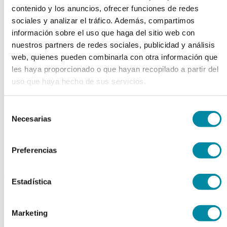
contenido y los anuncios, ofrecer funciones de redes
chevron_left
chevron_right
sociales y analizar el tráfico. Además, compartimos
información sobre el uso que haga del sitio web con
nuestros partners de redes sociales, publicidad y análisis
web, quienes pueden combinarla con otra información que
les haya proporcionado o que hayan recopilado a partir del
uso que haya hecho de sus servicios.
Selección
Necesarias
de
consentimiento
Preferencias
adquiriendo este producto
Estadística
consigue 15 puntos de fidelización
Marketing
CERAMIDAS ACTIVADAS