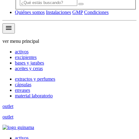
Quiénes somos
Instalaciones
GMP
Condiciones
menu
ver menu principal
activos
excipientes
bases y jarabes
aceites y ceras
extractos y perfumes
cápsulas
envases
material laboratorio
outlet
outlet
activos