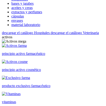
bases y jarabes
aceites y ceras
extractos y perfumes
cápsulas
envases
material laboratorio
descargar el catálogo Hospitales
descargar el catálogo Veterinaria
activos
principio activo farmacéutico
principio activo cosmético
producto exclusivo farmacéutico
vitaminas