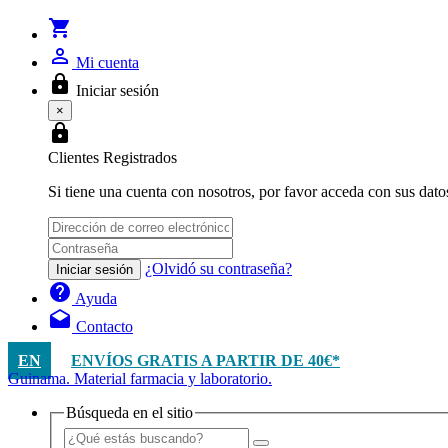
shopping_cart
person_outline
Mi cuenta
lock
Iniciar sesión
×
lock
Clientes Registrados
Si tiene una cuenta con nosotros, por favor acceda con sus dato
¿Olvidó su contraseña?
Iniciar sesión
help
Ayuda
drafts
Contacto
EN
ENVÍOS GRATIS A PARTIR DE 40€*
Guinama. Material farmacia y laboratorio.
Búsqueda en el sitio