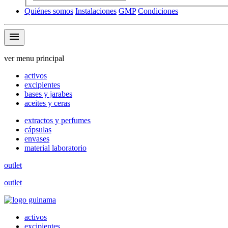
Quiénes somos
Instalaciones
GMP
Condiciones
menu
ver menu principal
activos
excipientes
bases y jarabes
aceites y ceras
extractos y perfumes
cápsulas
envases
material laboratorio
outlet
outlet
activos
excipientes