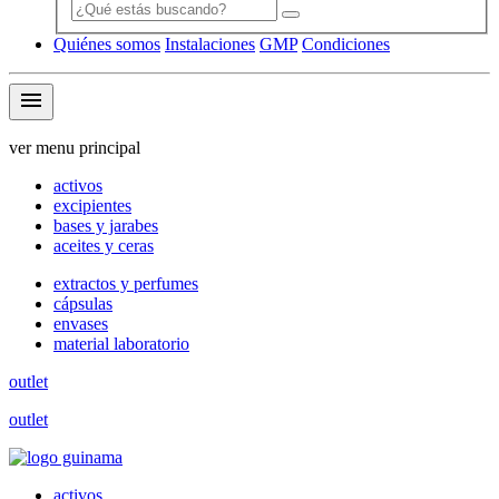
Quiénes somos
Instalaciones
GMP
Condiciones
menu
ver menu principal
activos
excipientes
bases y jarabes
aceites y ceras
extractos y perfumes
cápsulas
envases
material laboratorio
outlet
outlet
activos