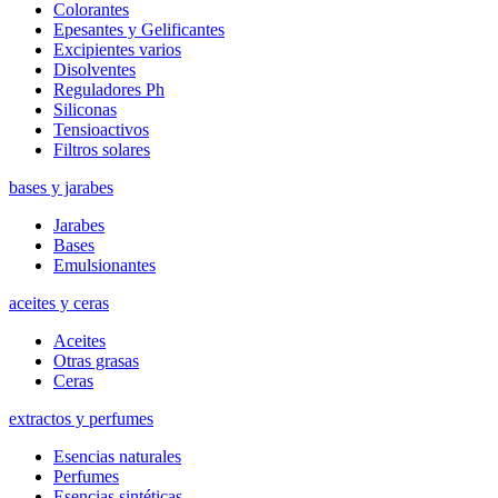
Colorantes
Epesantes y Gelificantes
Excipientes varios
Disolventes
Reguladores Ph
Siliconas
Tensioactivos
Filtros solares
bases y jarabes
Jarabes
Bases
Emulsionantes
aceites y ceras
Aceites
Otras grasas
Ceras
extractos y perfumes
Esencias naturales
Perfumes
Esencias sintéticas