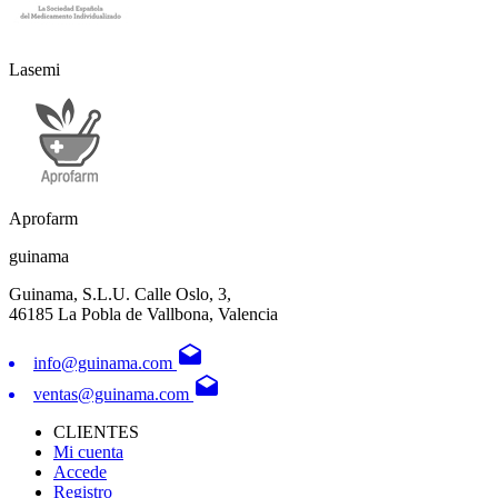
Lasemi
Aprofarm
guinama
Guinama, S.L.U. Calle Oslo, 3,
46185 La Pobla de Vallbona, Valencia
drafts
info@guinama.com
drafts
ventas@guinama.com
CLIENTES
Mi cuenta
Accede
Registro