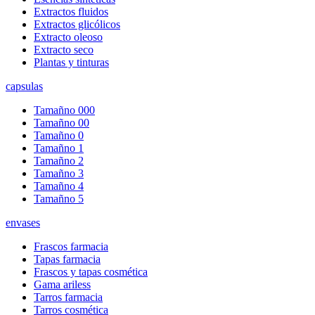
Extractos fluidos
Extractos glicólicos
Extracto oleoso
Extracto seco
Plantas y tinturas
capsulas
Tamañno 000
Tamañno 00
Tamañno 0
Tamañno 1
Tamañno 2
Tamañno 3
Tamañno 4
Tamañno 5
envases
Frascos farmacia
Tapas farmacia
Frascos y tapas cosmética
Gama ariless
Tarros farmacia
Tarros cosmética