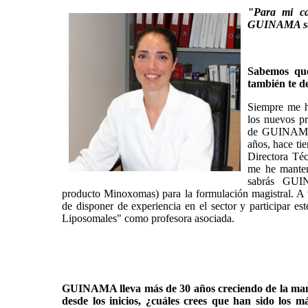
"Para mi ca
GUINAMA sea
Sabemos qu
también te d
Siempre me ha
los nuevos pr
de GUINAMA 
años, hace ti
Directora Té
me he manten
sabrás GUIN
producto Minoxomas) para la formulación magistral. A t
de disponer de experiencia en el sector y participar e
Liposomales" como profesora asociada.
GUINAMA lleva más de 30 años creciendo de la man
desde los inicios, ¿cuáles crees que han sido los