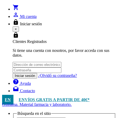
shopping_cart
person_outline
Mi cuenta
lock
Iniciar sesión
×
lock
Clientes Registrados
Si tiene una cuenta con nosotros, por favor acceda con sus
datos.
¿Olvidó su contraseña?
Iniciar sesión
help
Ayuda
drafts
Contacto
EN
ENVÍOS GRATIS A PARTIR DE 40€*
Guinama. Material farmacia y laboratorio.
Búsqueda en el sitio