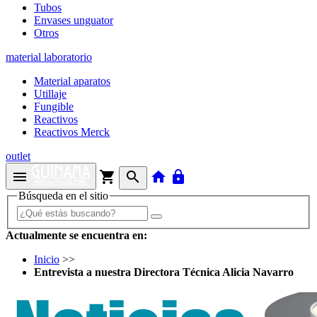
Tubos
Envases unguator
Otros
material laboratorio
Material aparatos
Utillaje
Fungible
Reactivos
Reactivos Merck
outlet
menu
shopping_cart
search
home
lock
Búsqueda en el sitio
Actualmente se encuentra en:
Inicio
>>
Entrevista a nuestra Directora Técnica Alicia Navarro