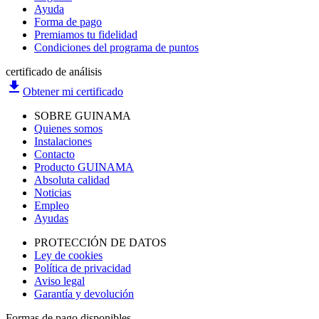
Ayuda
Forma de pago
Premiamos tu fidelidad
Condiciones del programa de puntos
certificado de análisis
file_download
Obtener mi certificado
SOBRE GUINAMA
Quienes somos
Instalaciones
Contacto
Producto GUINAMA
Absoluta calidad
Noticias
Empleo
Ayudas
PROTECCIÓN DE DATOS
Ley de cookies
Política de privacidad
Aviso legal
Garantía y devolución
Formas de pago disponibles