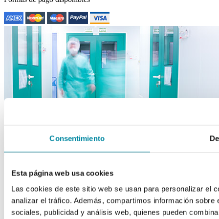
close
drafts
Consentimiento
De
Apuntarme a la newsletter
Acepto los Términos y Condiciones
back to top
Esta página web usa cookies
Las cookies de este sitio web se usan para personalizar el c
analizar el tráfico. Además, compartimos información sobre 
sociales, publicidad y análisis web, quienes pueden combina