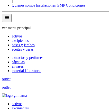
Quiénes somos
Instalaciones
GMP
Condiciones
menu
ver menu principal
activos
excipientes
bases y jarabes
aceites y ceras
extractos y perfumes
cápsulas
envases
material laboratorio
outlet
outlet
activos
excipientes