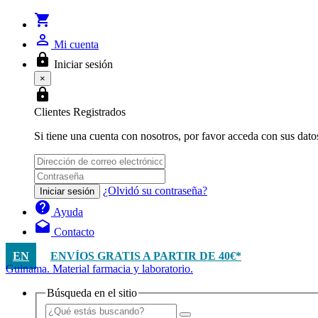
shopping_cart
person_outline
Mi cuenta
lock
Iniciar sesión
×
lock
Clientes Registrados
Si tiene una cuenta con nosotros, por favor acceda con sus dato
¿Olvidó su contraseña?
Iniciar sesión
help
Ayuda
drafts
Contacto
EN
ENVÍOS GRATIS A PARTIR DE 40€*
Guinama. Material farmacia y laboratorio.
Búsqueda en el sitio