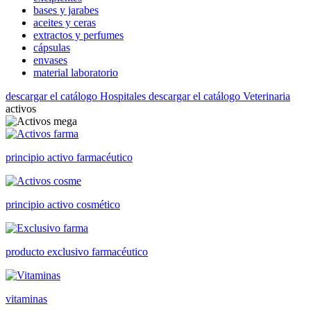
bases y jarabes
aceites y ceras
extractos y perfumes
cápsulas
envases
material laboratorio
descargar el catálogo Hospitales
descargar el catálogo Veterinaria
activos
principio activo farmacéutico
principio activo cosmético
producto exclusivo farmacéutico
vitaminas