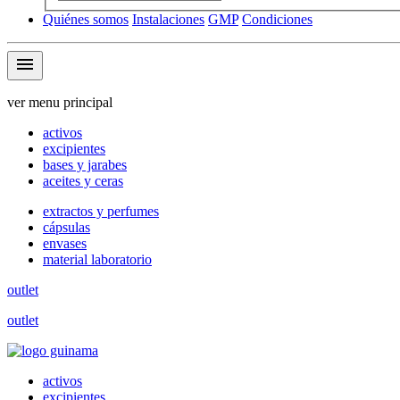
Quiénes somos
Instalaciones
GMP
Condiciones
menu
ver menu principal
activos
excipientes
bases y jarabes
aceites y ceras
extractos y perfumes
cápsulas
envases
material laboratorio
outlet
outlet
activos
excipientes