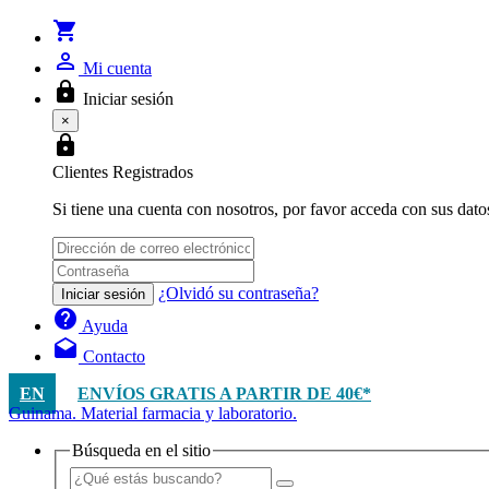
shopping_cart
person_outline
Mi cuenta
lock
Iniciar sesión
×
lock
Clientes Registrados
Si tiene una cuenta con nosotros, por favor acceda con sus dato
¿Olvidó su contraseña?
Iniciar sesión
help
Ayuda
drafts
Contacto
EN
ENVÍOS GRATIS A PARTIR DE 40€*
Guinama. Material farmacia y laboratorio.
Búsqueda en el sitio