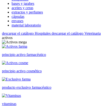
bases y jarabes
aceites y ceras
extractos y perfumes
cápsulas
envases
material laboratorio
descargar el catálogo Hospitales
descargar el catálogo Veterinaria
activos
principio activo farmacéutico
principio activo cosmético
producto exclusivo farmacéutico
vitaminas