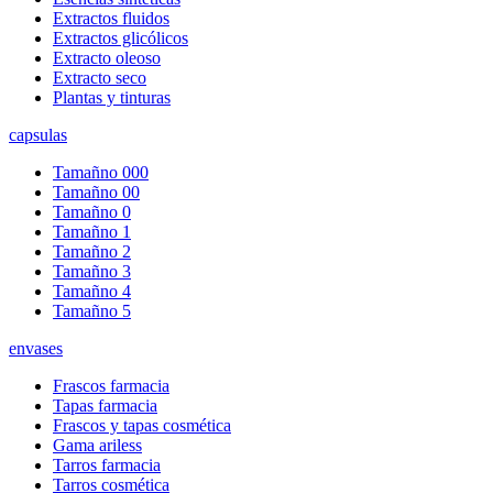
Extractos fluidos
Extractos glicólicos
Extracto oleoso
Extracto seco
Plantas y tinturas
capsulas
Tamañno 000
Tamañno 00
Tamañno 0
Tamañno 1
Tamañno 2
Tamañno 3
Tamañno 4
Tamañno 5
envases
Frascos farmacia
Tapas farmacia
Frascos y tapas cosmética
Gama ariless
Tarros farmacia
Tarros cosmética