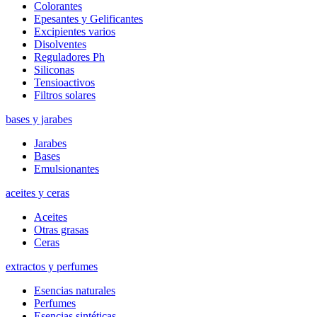
Colorantes
Epesantes y Gelificantes
Excipientes varios
Disolventes
Reguladores Ph
Siliconas
Tensioactivos
Filtros solares
bases y jarabes
Jarabes
Bases
Emulsionantes
aceites y ceras
Aceites
Otras grasas
Ceras
extractos y perfumes
Esencias naturales
Perfumes
Esencias sintéticas