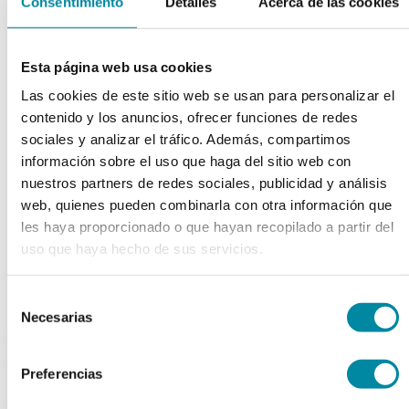
Consentimiento
Detalles
Acerca de las cookies
chevron_left
chevron_right
Esta página web usa cookies
Las cookies de este sitio web se usan para personalizar el
contenido y los anuncios, ofrecer funciones de redes
sociales y analizar el tráfico. Además, compartimos
información sobre el uso que haga del sitio web con
nuestros partners de redes sociales, publicidad y análisis
web, quienes pueden combinarla con otra información que
les haya proporcionado o que hayan recopilado a partir del
uso que haya hecho de sus servicios.
Selección
Necesarias
de
adquiriendo este producto
consentimiento
consigue 15 puntos de fidelización
Preferencias