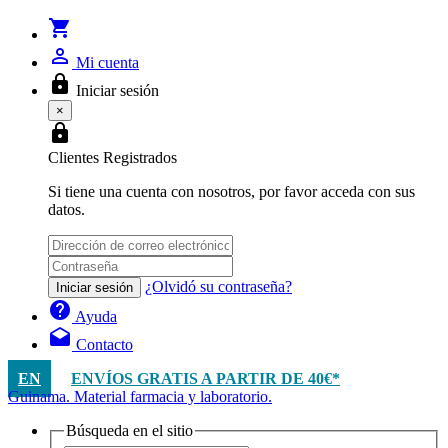
shopping_cart
person_outline
Mi cuenta
lock
Iniciar sesión
×
lock
Clientes Registrados
Si tiene una cuenta con nosotros, por favor acceda con sus
datos.
¿Olvidó su contraseña?
Iniciar sesión
help
Ayuda
drafts
Contacto
EN
ENVÍOS GRATIS A PARTIR DE 40€*
Guinama. Material farmacia y laboratorio.
Búsqueda en el sitio