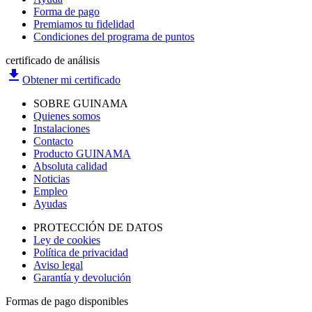
Forma de pago
Premiamos tu fidelidad
Condiciones del programa de puntos
certificado de análisis
file_download
Obtener mi certificado
SOBRE GUINAMA
Quienes somos
Instalaciones
Contacto
Producto GUINAMA
Absoluta calidad
Noticias
Empleo
Ayudas
PROTECCIÓN DE DATOS
Ley de cookies
Política de privacidad
Aviso legal
Garantía y devolución
Formas de pago disponibles