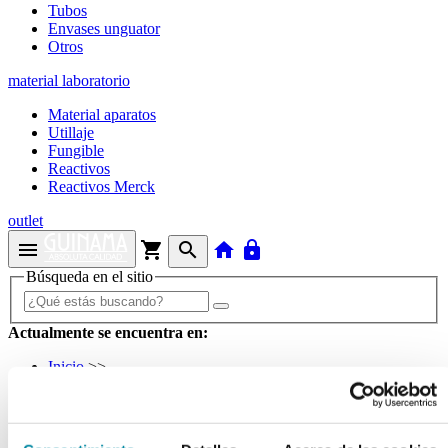
Tubos
Envases unguator
Otros
material laboratorio
Material aparatos
Utillaje
Fungible
Reactivos
Reactivos Merck
outlet
menu
shopping_cart
search
home
lock
Búsqueda en el sitio
Actualmente se encuentra en:
Inicio
>>
FRASCO 15 ml VIDRIO ROLL-ON
BS:PORTA+TAPA+BOLA ACERO
arrow_back
Ficha de producto