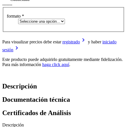
-------
formato
*
keyboard_arrow_right
Para visualizar precios debe estar
registrado
y haber
iniciado
keyboard_arrow_right
sesión
Este producto puede adquirirlo gratuitamente mediante fidelización.
Para más información
haga click aquí
.
Descripción
Documentación técnica
Certificados de Análisis
Descripción