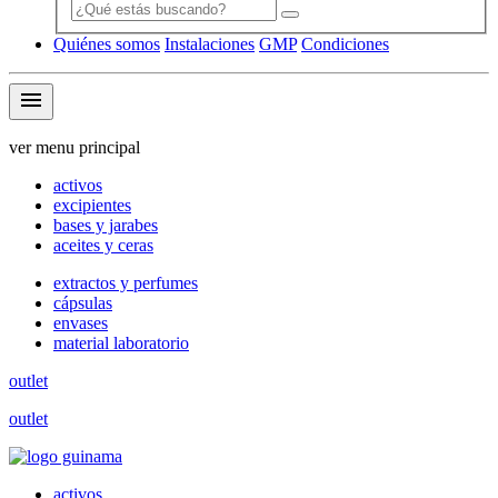
Quiénes somos
Instalaciones
GMP
Condiciones
menu
ver menu principal
activos
excipientes
bases y jarabes
aceites y ceras
extractos y perfumes
cápsulas
envases
material laboratorio
outlet
outlet
activos