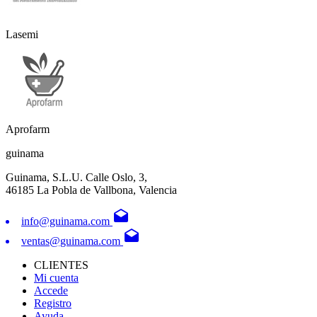
Lasemi
Aprofarm
guinama
Guinama, S.L.U. Calle Oslo, 3,
46185 La Pobla de Vallbona, Valencia
drafts
info@guinama.com
drafts
ventas@guinama.com
CLIENTES
Mi cuenta
Accede
Registro
Ayuda