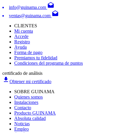
drafts
info@guinama.com
drafts
ventas@guinama.com
CLIENTES
Mi cuenta
Accede
Registro
Ayuda
Forma de pago
Premiamos tu fidelidad
Condiciones del programa de puntos
certificado de análisis
file_download
Obtener mi certificado
SOBRE GUINAMA
Quienes somos
Instalaciones
Contacto
Producto GUINAMA
Absoluta calidad
Noticias
Empleo