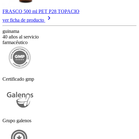
FRASCO 500 ml PET P28 TOPACIO
keyboard_arrow_right
ver ficha de producto
guinama
40 años al servicio
farmacéutico
Certificado gmp
Grupo galenos