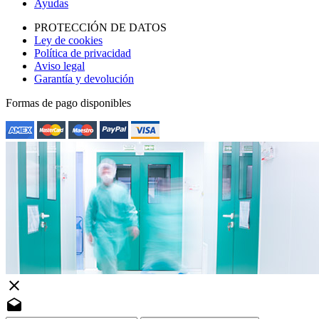
Ayudas
PROTECCIÓN DE DATOS
Ley de cookies
Política de privacidad
Aviso legal
Garantía y devolución
Formas de pago disponibles
close
drafts