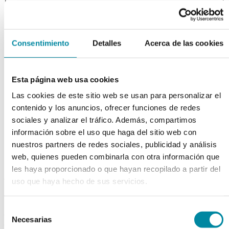
chevron_left
chevron_right
Consentimiento
Detalles
Acerca de las cookies
Esta página web usa cookies
Las cookies de este sitio web se usan para personalizar el
contenido y los anuncios, ofrecer funciones de redes
sociales y analizar el tráfico. Además, compartimos
información sobre el uso que haga del sitio web con
nuestros partners de redes sociales, publicidad y análisis
web, quienes pueden combinarla con otra información que
les haya proporcionado o que hayan recopilado a partir del
adquiriendo este producto
uso que haya hecho de sus servicios.
consigue 15 puntos de fidelización
Selección
FRASCO 250 ml PET P28
Necesarias
de