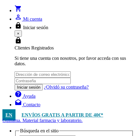
shopping_cart
person_outline
Mi cuenta
lock
Iniciar sesión
×
lock
Clientes Registrados
Si tiene una cuenta con nosotros, por favor acceda con sus
datos.
¿Olvidó su contraseña?
Iniciar sesión
help
Ayuda
drafts
Contacto
EN
ENVÍOS GRATIS A PARTIR DE 40€*
Guinama. Material farmacia y laboratorio.
Búsqueda en el sitio