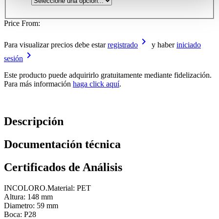
Price From:
keyboard_arrow_right
Para visualizar precios debe estar
registrado
y haber
iniciado
keyboard_arrow_right
sesión
Este producto puede adquirirlo gratuitamente mediante fidelización.
Para más información
haga click aquí
.
Descripción
Documentación técnica
Certificados de Análisis
INCOLORO.Material: PET
Altura: 148 mm
Diametro: 59 mm
Boca: P28