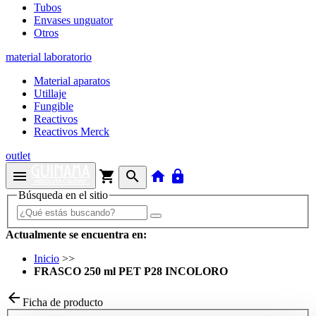
Tubos
Envases unguator
Otros
material laboratorio
Material aparatos
Utillaje
Fungible
Reactivos
Reactivos Merck
outlet
menu
shopping_cart
search
home
lock
Búsqueda en el sitio
Actualmente se encuentra en:
Inicio
>>
FRASCO 250 ml PET P28 INCOLORO
arrow_back
Ficha de producto