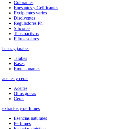
Colorantes
Epesantes y Gelificantes
Excipientes varios
Disolventes
Reguladores Ph
Siliconas
Tensioactivos
Filtros solares
bases y jarabes
Jarabes
Bases
Emulsionantes
aceites y ceras
Aceites
Otras grasas
Ceras
extractos y perfumes
Esencias naturales
Perfumes
Esencias sintéticas