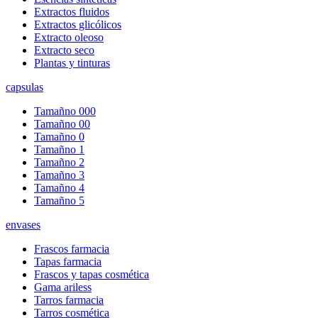
Extractos fluidos
Extractos glicólicos
Extracto oleoso
Extracto seco
Plantas y tinturas
capsulas
Tamañno 000
Tamañno 00
Tamañno 0
Tamañno 1
Tamañno 2
Tamañno 3
Tamañno 4
Tamañno 5
envases
Frascos farmacia
Tapas farmacia
Frascos y tapas cosmética
Gama ariless
Tarros farmacia
Tarros cosmética