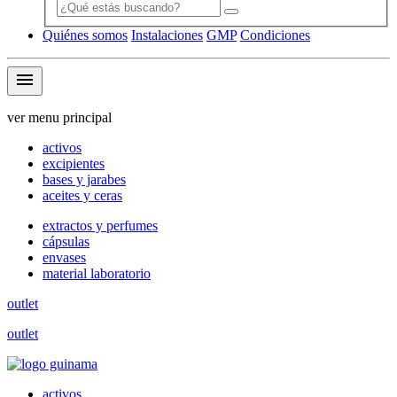
Quiénes somos
Instalaciones
GMP
Condiciones
menu
ver menu principal
activos
excipientes
bases y jarabes
aceites y ceras
extractos y perfumes
cápsulas
envases
material laboratorio
outlet
outlet
activos