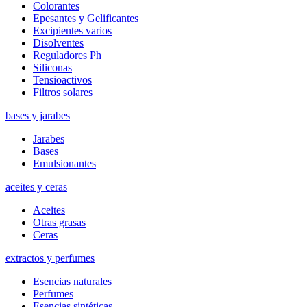
Colorantes
Epesantes y Gelificantes
Excipientes varios
Disolventes
Reguladores Ph
Siliconas
Tensioactivos
Filtros solares
bases y jarabes
Jarabes
Bases
Emulsionantes
aceites y ceras
Aceites
Otras grasas
Ceras
extractos y perfumes
Esencias naturales
Perfumes
Esencias sintéticas