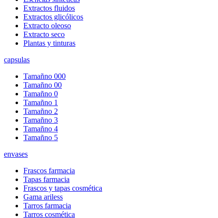
Extractos fluidos
Extractos glicólicos
Extracto oleoso
Extracto seco
Plantas y tinturas
capsulas
Tamañno 000
Tamañno 00
Tamañno 0
Tamañno 1
Tamañno 2
Tamañno 3
Tamañno 4
Tamañno 5
envases
Frascos farmacia
Tapas farmacia
Frascos y tapas cosmética
Gama ariless
Tarros farmacia
Tarros cosmética