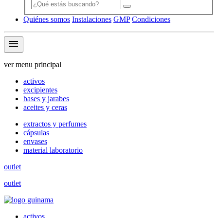
Quiénes somos
Instalaciones
GMP
Condiciones
menu
ver menu principal
activos
excipientes
bases y jarabes
aceites y ceras
extractos y perfumes
cápsulas
envases
material laboratorio
outlet
outlet
activos