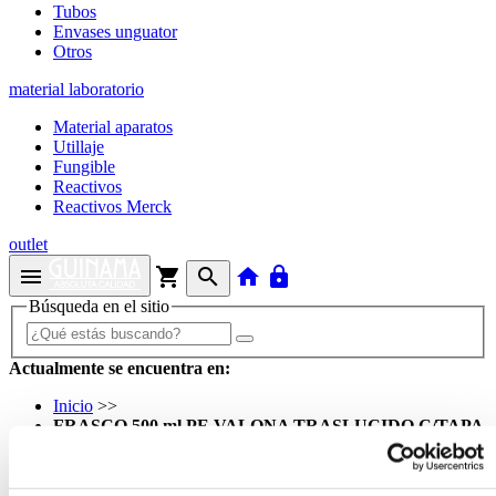
Tubos
Envases unguator
Otros
material laboratorio
Material aparatos
Utillaje
Fungible
Reactivos
Reactivos Merck
outlet
menu
shopping_cart
search
home
lock
Búsqueda en el sitio
Actualmente se encuentra en:
Inicio
>>
FRASCO 500 ml PE VALONA TRASLUCIDO C/TAPA
Y GOTERO
arrow_back
Ficha de producto