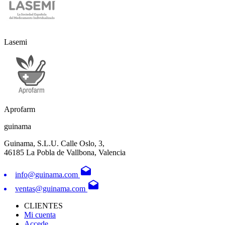
Lasemi
Aprofarm
guinama
Guinama, S.L.U. Calle Oslo, 3,
46185 La Pobla de Vallbona, Valencia
drafts
info@guinama.com
drafts
ventas@guinama.com
CLIENTES
Mi cuenta
Accede