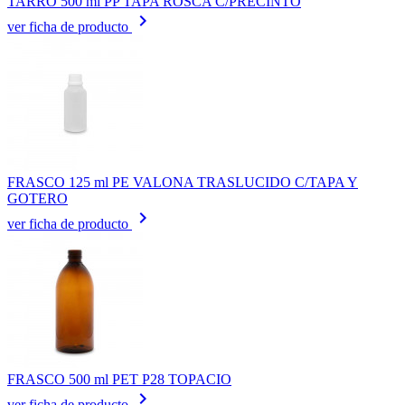
TARRO 500 ml PP TAPA ROSCA C/PRECINTO
keyboard_arrow_right
ver ficha de producto
FRASCO 125 ml PE VALONA TRASLUCIDO C/TAPA Y
GOTERO
keyboard_arrow_right
ver ficha de producto
FRASCO 500 ml PET P28 TOPACIO
keyboard_arrow_right
ver ficha de producto