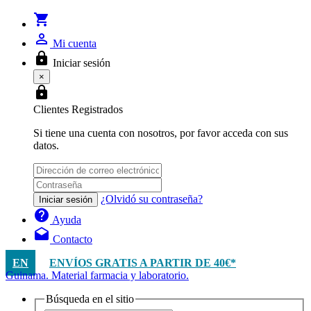
shopping_cart
person_outline
Mi cuenta
lock
Iniciar sesión
×
lock
Clientes Registrados
Si tiene una cuenta con nosotros, por favor acceda con sus
datos.
¿Olvidó su contraseña?
Iniciar sesión
help
Ayuda
drafts
Contacto
EN
ENVÍOS GRATIS A PARTIR DE 40€*
Guinama. Material farmacia y laboratorio.
Búsqueda en el sitio