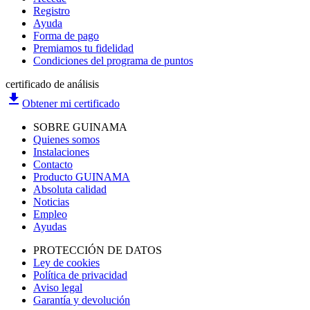
Registro
Ayuda
Forma de pago
Premiamos tu fidelidad
Condiciones del programa de puntos
certificado de análisis
file_download
Obtener mi certificado
SOBRE GUINAMA
Quienes somos
Instalaciones
Contacto
Producto GUINAMA
Absoluta calidad
Noticias
Empleo
Ayudas
PROTECCIÓN DE DATOS
Ley de cookies
Política de privacidad
Aviso legal
Garantía y devolución