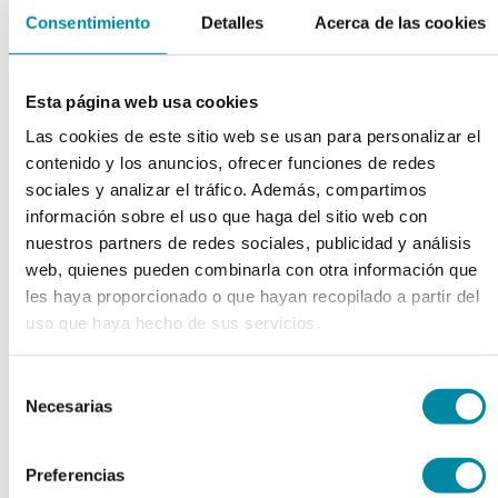
Consentimiento
Detalles
Acerca de las cookies
chevron_left
chevron_right
Esta página web usa cookies
Las cookies de este sitio web se usan para personalizar el
contenido y los anuncios, ofrecer funciones de redes
sociales y analizar el tráfico. Además, compartimos
información sobre el uso que haga del sitio web con
nuestros partners de redes sociales, publicidad y análisis
web, quienes pueden combinarla con otra información que
les haya proporcionado o que hayan recopilado a partir del
uso que haya hecho de sus servicios.
Selección
Necesarias
adquiriendo este producto
de
consentimiento
consigue 15 puntos de fidelización
Preferencias