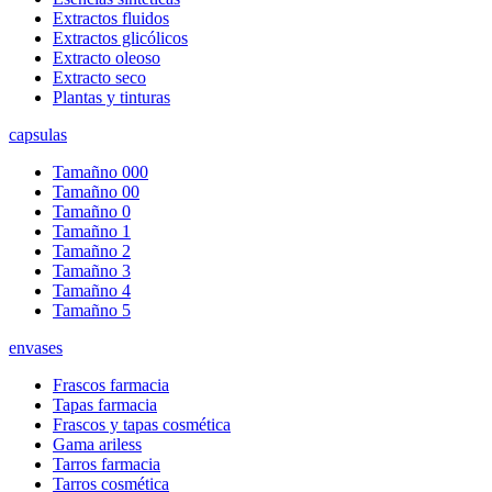
Extractos fluidos
Extractos glicólicos
Extracto oleoso
Extracto seco
Plantas y tinturas
capsulas
Tamañno 000
Tamañno 00
Tamañno 0
Tamañno 1
Tamañno 2
Tamañno 3
Tamañno 4
Tamañno 5
envases
Frascos farmacia
Tapas farmacia
Frascos y tapas cosmética
Gama ariless
Tarros farmacia
Tarros cosmética