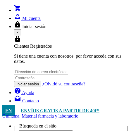
shopping_cart
person_outline
Mi cuenta
lock
Iniciar sesión
×
lock
Clientes Registrados
Si tiene una cuenta con nosotros, por favor acceda con sus
datos.
¿Olvidó su contraseña?
Iniciar sesión
help
Ayuda
drafts
Contacto
EN
ENVÍOS GRATIS A PARTIR DE 40€*
Guinama. Material farmacia y laboratorio.
Búsqueda en el sitio