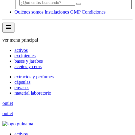
Quiénes somos
Instalaciones
GMP
Condiciones
menu
ver menu principal
activos
excipientes
bases y jarabes
aceites y ceras
extractos y perfumes
cápsulas
envases
material laboratorio
outlet
outlet
activos