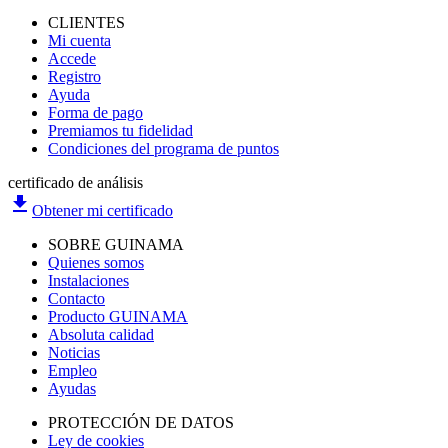
CLIENTES
Mi cuenta
Accede
Registro
Ayuda
Forma de pago
Premiamos tu fidelidad
Condiciones del programa de puntos
certificado de análisis
file_download
Obtener mi certificado
SOBRE GUINAMA
Quienes somos
Instalaciones
Contacto
Producto GUINAMA
Absoluta calidad
Noticias
Empleo
Ayudas
PROTECCIÓN DE DATOS
Ley de cookies