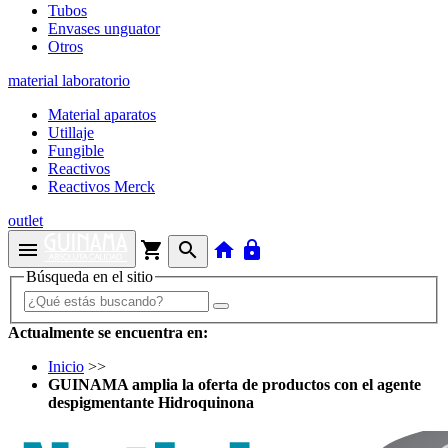
Tubos
Envases unguator
Otros
material laboratorio
Material aparatos
Utillaje
Fungible
Reactivos
Reactivos Merck
outlet
menu
shopping_cart
search
home
lock
Búsqueda en el sitio
Actualmente se encuentra en:
Inicio
>>
GUINAMA amplia la oferta de productos con el agente
despigmentante Hidroquinona