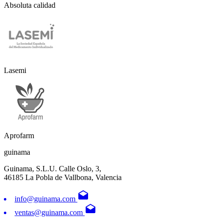
Absoluta calidad
Lasemi
Aprofarm
guinama
Guinama, S.L.U. Calle Oslo, 3,
46185 La Pobla de Vallbona, Valencia
drafts
info@guinama.com
drafts
ventas@guinama.com