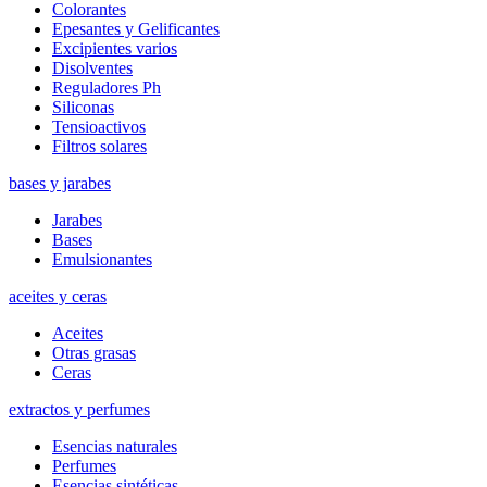
Colorantes
Epesantes y Gelificantes
Excipientes varios
Disolventes
Reguladores Ph
Siliconas
Tensioactivos
Filtros solares
bases y jarabes
Jarabes
Bases
Emulsionantes
aceites y ceras
Aceites
Otras grasas
Ceras
extractos y perfumes
Esencias naturales
Perfumes
Esencias sintéticas