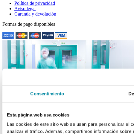
Política de privacidad
Aviso legal
Garantía y devolución
Formas de pago disponibles
Consentimiento
De
close
drafts
Esta página web usa cookies
Apuntarme a la newsletter
Acepto los Términos y Condiciones
Las cookies de este sitio web se usan para personalizar el c
back to top
analizar el tráfico. Además, compartimos información sobre 