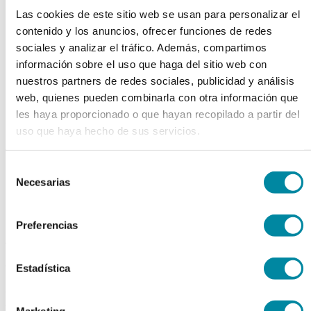
chevron_left
chevron_right
Las cookies de este sitio web se usan para personalizar el
contenido y los anuncios, ofrecer funciones de redes
sociales y analizar el tráfico. Además, compartimos
información sobre el uso que haga del sitio web con
nuestros partners de redes sociales, publicidad y análisis
web, quienes pueden combinarla con otra información que
les haya proporcionado o que hayan recopilado a partir del
uso que haya hecho de sus servicios.
Selección
Necesarias
de
consentimiento
Preferencias
adquiriendo este producto
consigue 15 puntos de fidelización
Estadística
METIL PARABEN