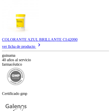
COLORANTE AZUL BRILLANTE CI:42090
keyboard_arrow_right
ver ficha de producto
guinama
40 años al servicio
farmacéutico
Certificado gmp