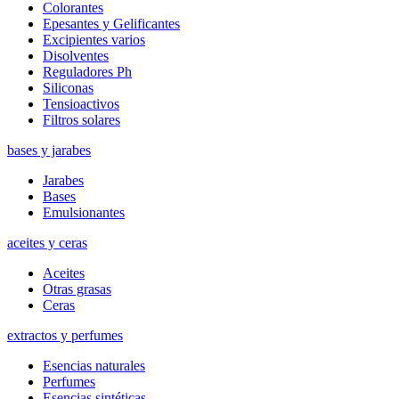
Colorantes
Epesantes y Gelificantes
Excipientes varios
Disolventes
Reguladores Ph
Siliconas
Tensioactivos
Filtros solares
bases y jarabes
Jarabes
Bases
Emulsionantes
aceites y ceras
Aceites
Otras grasas
Ceras
extractos y perfumes
Esencias naturales
Perfumes
Esencias sintéticas