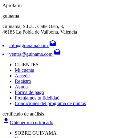
Aprofarm
guinama
Guinama, S.L.U. Calle Oslo, 3,
46185 La Pobla de Vallbona, Valencia
drafts
info@guinama.com
drafts
ventas@guinama.com
CLIENTES
Mi cuenta
Accede
Registro
Ayuda
Forma de pago
Premiamos tu fidelidad
Condiciones del programa de puntos
certificado de análisis
file_download
Obtener mi certificado
SOBRE GUINAMA