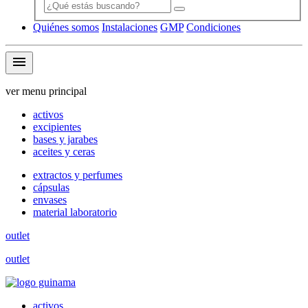
Quiénes somos
Instalaciones
GMP
Condiciones
menu
ver menu principal
activos
excipientes
bases y jarabes
aceites y ceras
extractos y perfumes
cápsulas
envases
material laboratorio
outlet
outlet
activos