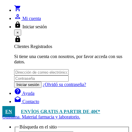
shopping_cart
person_outline
Mi cuenta
lock
Iniciar sesión
×
lock
Clientes Registrados
Si tiene una cuenta con nosotros, por favor acceda con sus
datos.
¿Olvidó su contraseña?
Iniciar sesión
help
Ayuda
drafts
Contacto
EN
ENVÍOS GRATIS A PARTIR DE 40€*
Guinama. Material farmacia y laboratorio.
Búsqueda en el sitio