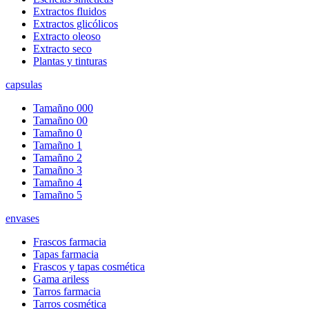
Extractos fluidos
Extractos glicólicos
Extracto oleoso
Extracto seco
Plantas y tinturas
capsulas
Tamañno 000
Tamañno 00
Tamañno 0
Tamañno 1
Tamañno 2
Tamañno 3
Tamañno 4
Tamañno 5
envases
Frascos farmacia
Tapas farmacia
Frascos y tapas cosmética
Gama ariless
Tarros farmacia
Tarros cosmética