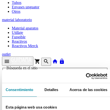
Tubos
Envases unguator
Otros
material laboratorio
Material aparatos
Utillaje
Fungible
Reactivos
Reactivos Merck
outlet
menu
shopping_cart
search
home
lock
Búsqueda en el sitio
Actualmente se encuentra en:
Consentimiento
Detalles
Acerca de las cookies
Inicio
>>
METIL PARABEN
arrow_back
Ficha de producto
Esta página web usa cookies