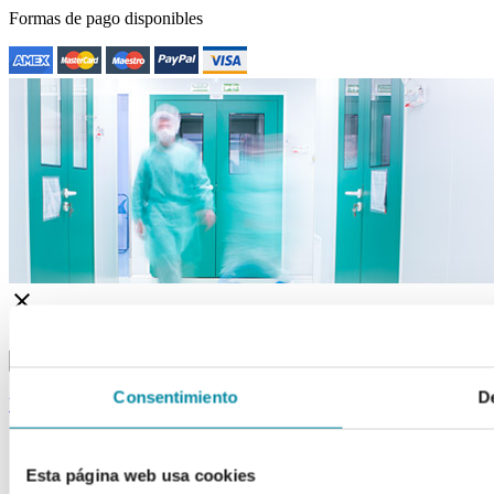
Formas de pago disponibles
close
drafts
Apuntarme a la newsletter
Acepto los Términos y Condiciones
Consentimiento
De
back to top
Esta página web usa cookies