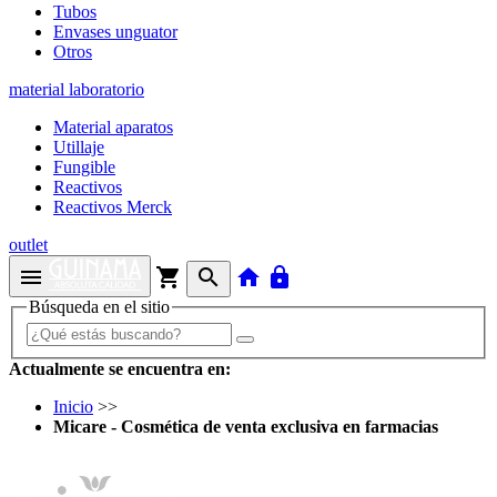
Tubos
Envases unguator
Otros
material laboratorio
Material aparatos
Utillaje
Fungible
Reactivos
Reactivos Merck
outlet
menu
shopping_cart
search
home
lock
Búsqueda en el sitio
Actualmente se encuentra en:
Inicio
>>
Micare - Cosmética de venta exclusiva en farmacias