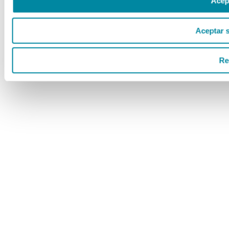
Acep
Aceptar 
Re