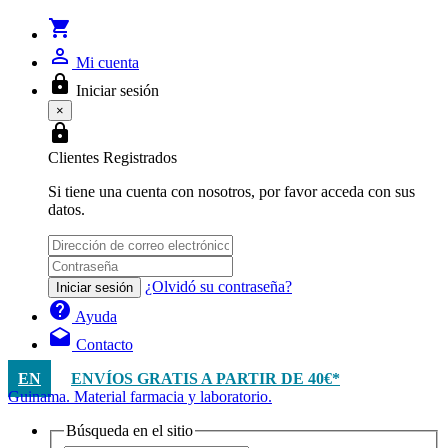
shopping_cart
person_outline
Mi cuenta
lock
Iniciar sesión
×
lock
Clientes Registrados
Si tiene una cuenta con nosotros, por favor acceda con sus
datos.
¿Olvidó su contraseña?
Iniciar sesión
help
Ayuda
drafts
Contacto
EN
ENVÍOS GRATIS A PARTIR DE 40€*
Guinama. Material farmacia y laboratorio.
Búsqueda en el sitio