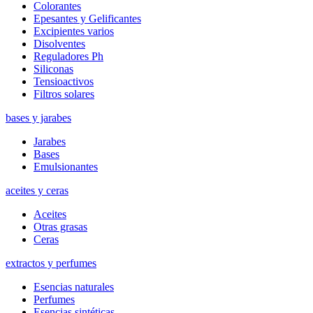
Colorantes
Epesantes y Gelificantes
Excipientes varios
Disolventes
Reguladores Ph
Siliconas
Tensioactivos
Filtros solares
bases y jarabes
Jarabes
Bases
Emulsionantes
aceites y ceras
Aceites
Otras grasas
Ceras
extractos y perfumes
Esencias naturales
Perfumes
Esencias sintéticas