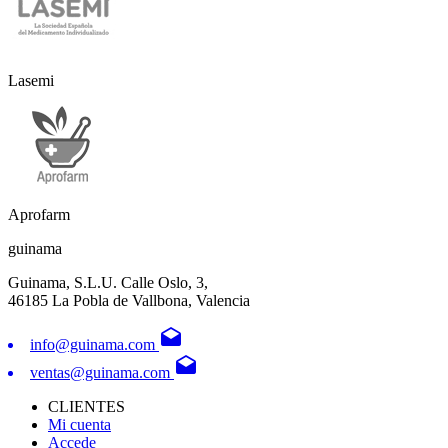
Lasemi
Aprofarm
guinama
Guinama, S.L.U. Calle Oslo, 3,
46185 La Pobla de Vallbona, Valencia
drafts
info@guinama.com
drafts
ventas@guinama.com
CLIENTES
Mi cuenta
Accede