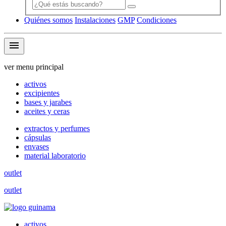
Quiénes somos
Instalaciones
GMP
Condiciones
menu
ver menu principal
activos
excipientes
bases y jarabes
aceites y ceras
extractos y perfumes
cápsulas
envases
material laboratorio
outlet
outlet
activos