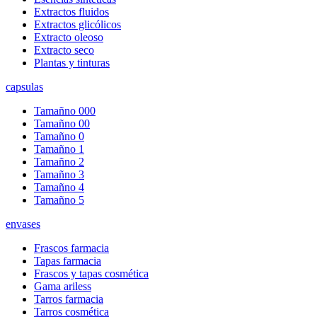
Extractos fluidos
Extractos glicólicos
Extracto oleoso
Extracto seco
Plantas y tinturas
capsulas
Tamañno 000
Tamañno 00
Tamañno 0
Tamañno 1
Tamañno 2
Tamañno 3
Tamañno 4
Tamañno 5
envases
Frascos farmacia
Tapas farmacia
Frascos y tapas cosmética
Gama ariless
Tarros farmacia
Tarros cosmética