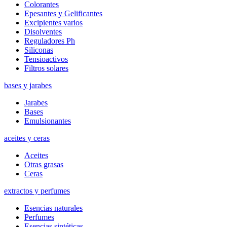
Colorantes
Epesantes y Gelificantes
Excipientes varios
Disolventes
Reguladores Ph
Siliconas
Tensioactivos
Filtros solares
bases y jarabes
Jarabes
Bases
Emulsionantes
aceites y ceras
Aceites
Otras grasas
Ceras
extractos y perfumes
Esencias naturales
Perfumes
Esencias sintéticas