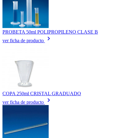
PROBETA 50ml POLIPROPILENO CLASE B
keyboard_arrow_right
ver ficha de producto
COPA 250ml CRISTAL GRADUADO
keyboard_arrow_right
ver ficha de producto