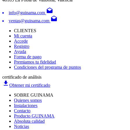
drafts
info@guinama.com
drafts
ventas@guinama.com
CLIENTES
Mi cuenta
Accede
Registro
Ayuda
Forma de pago
Premiamos tu fidelidad
Condiciones del programa de puntos
certificado de análisis
file_download
Obtener mi certificado
SOBRE GUINAMA
Quienes somos
Instalaciones
Contacto
Producto GUINAMA
Absoluta calidad
Noticias