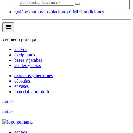
Quiénes somos
Instalaciones
GMP
Condiciones
menu
ver menu principal
activos
excipientes
bases y jarabes
aceites y ceras
extractos y perfumes
cápsulas
envases
material laboratorio
outlet
outlet
activos