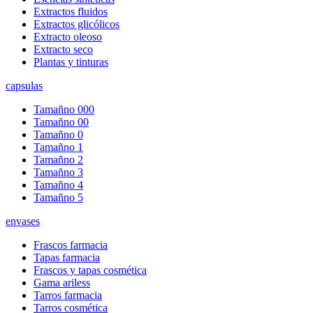
Extractos fluidos
Extractos glicólicos
Extracto oleoso
Extracto seco
Plantas y tinturas
capsulas
Tamañno 000
Tamañno 00
Tamañno 0
Tamañno 1
Tamañno 2
Tamañno 3
Tamañno 4
Tamañno 5
envases
Frascos farmacia
Tapas farmacia
Frascos y tapas cosmética
Gama ariless
Tarros farmacia
Tarros cosmética