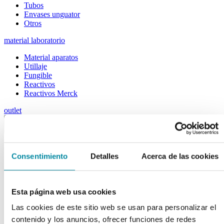
Tubos
Envases unguator
Otros
material laboratorio
Material aparatos
Utillaje
Fungible
Reactivos
Reactivos Merck
outlet
menu
shopping_cart
search
home
lock
Búsqueda en el sitio
Consentimiento
Detalles
Acerca de las cookies
Actualmente se encuentra en:
Inicio
>>
Esta página web usa cookies
MORTERO VIDRIO 150mm C/MANO
Las cookies de este sitio web se usan para personalizar el
arrow_back
Ficha de producto
contenido y los anuncios, ofrecer funciones de redes