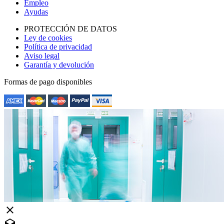
Empleo
Ayudas
PROTECCIÓN DE DATOS
Ley de cookies
Política de privacidad
Aviso legal
Garantía y devolución
Formas de pago disponibles
close