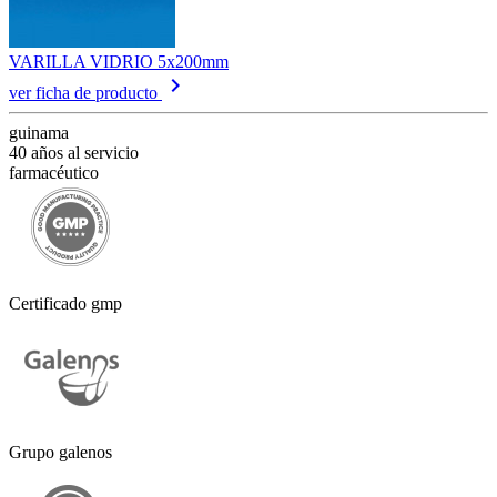
VARILLA VIDRIO 5x200mm
keyboard_arrow_right
ver ficha de producto
guinama
40 años al servicio
farmacéutico
Certificado gmp
Grupo galenos