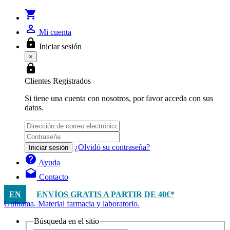
shopping_cart
person_outline
Mi cuenta
lock
Iniciar sesión
×
lock
Clientes Registrados
Si tiene una cuenta con nosotros, por favor acceda con sus
datos.
¿Olvidó su contraseña?
Iniciar sesión
help
Ayuda
drafts
Contacto
EN
ENVÍOS GRATIS A PARTIR DE 40€*
Guinama. Material farmacia y laboratorio.
Búsqueda en el sitio