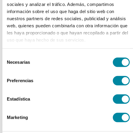
sociales y analizar el tráfico. Además, compartimos
chevron_left
chevron_right
información sobre el uso que haga del sitio web con
nuestros partners de redes sociales, publicidad y análisis
web, quienes pueden combinarla con otra información que
les haya proporcionado o que hayan recopilado a partir del
uso que haya hecho de sus servicios.
Selección
Necesarias
de
consentimiento
Preferencias
Estadística
adquiriendo este producto
consigue 15 puntos de fidelización
Marketing
MORTERO VIDRIO 150mm