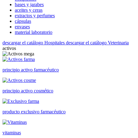
bases y jarabes
aceites y ceras
extractos y perfumes
cápsulas
envases
material laboratorio
descargar el catálogo Hospitales
descargar el catálogo Veterinaria
activos
principio activo farmacéutico
principio activo cosmético
producto exclusivo farmacéutico
vitaminas