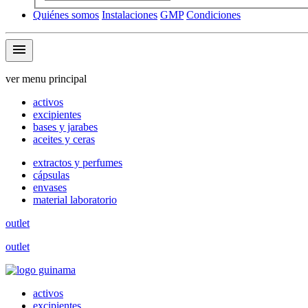
Quiénes somos
Instalaciones
GMP
Condiciones
menu
ver menu principal
activos
excipientes
bases y jarabes
aceites y ceras
extractos y perfumes
cápsulas
envases
material laboratorio
outlet
outlet
activos
excipientes