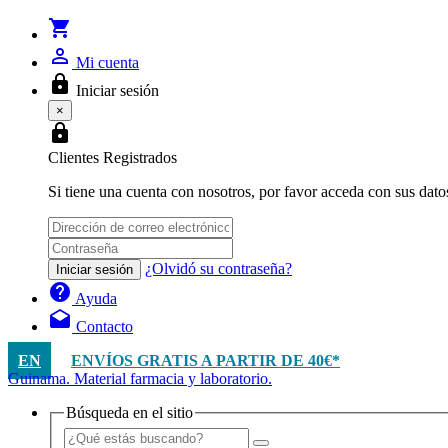
shopping_cart
person_outline
Mi cuenta
lock
Iniciar sesión
×
lock
Clientes Registrados
Si tiene una cuenta con nosotros, por favor acceda con sus dato
¿Olvidó su contraseña?
Iniciar sesión
help
Ayuda
drafts
Contacto
EN
ENVÍOS GRATIS A PARTIR DE 40€*
Guinama. Material farmacia y laboratorio.
Búsqueda en el sitio