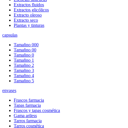
Extractos fluidos
Extractos glicólicos
Extracto oleoso
Extracto seco
Plantas y tinturas
capsulas
Tamañno 000
Tamañno 00
Tamañno 0
Tamañno 1
Tamañno 2
Tamañno 3
Tamañno 4
Tamañno 5
envases
Frascos farmacia
Tapas farmacia
Frascos y tapas cosmética
Gama ariless
Tarros farmacia
Tarros cosmética