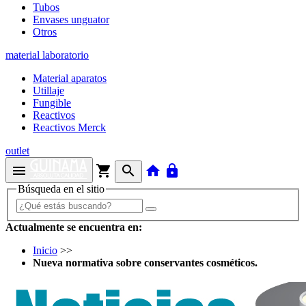
Tubos
Envases unguator
Otros
material laboratorio
Material aparatos
Utillaje
Fungible
Reactivos
Reactivos Merck
outlet
menu
shopping_cart
search
home
lock
Búsqueda en el sitio
Actualmente se encuentra en:
Inicio
>>
Nueva normativa sobre conservantes cosméticos.