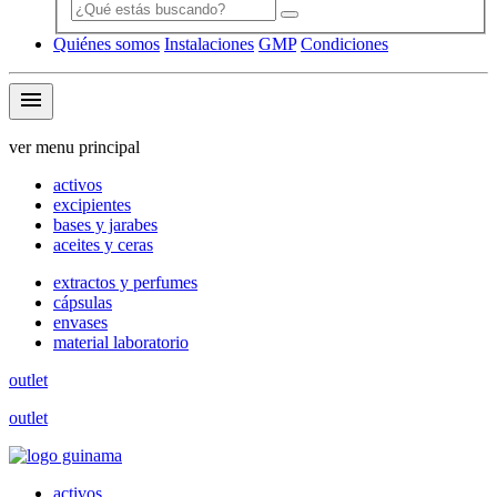
Quiénes somos
Instalaciones
GMP
Condiciones
menu
ver menu principal
activos
excipientes
bases y jarabes
aceites y ceras
extractos y perfumes
cápsulas
envases
material laboratorio
outlet
outlet
activos