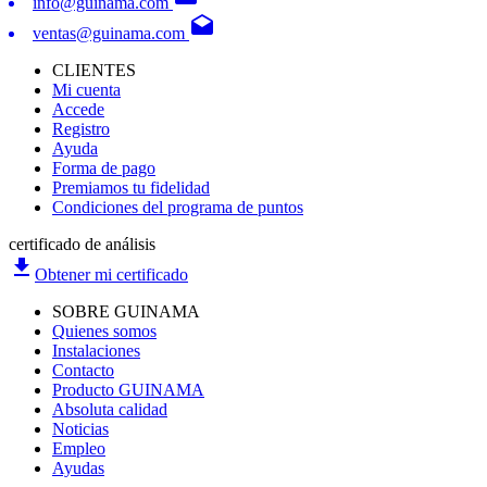
info@guinama.com
drafts
ventas@guinama.com
CLIENTES
Mi cuenta
Accede
Registro
Ayuda
Forma de pago
Premiamos tu fidelidad
Condiciones del programa de puntos
certificado de análisis
file_download
Obtener mi certificado
SOBRE GUINAMA
Quienes somos
Instalaciones
Contacto
Producto GUINAMA
Absoluta calidad
Noticias
Empleo
Ayudas