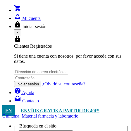
shopping_cart
person_outline
Mi cuenta
lock
Iniciar sesión
×
lock
Clientes Registrados
Si tiene una cuenta con nosotros, por favor acceda con sus
datos.
¿Olvidó su contraseña?
Iniciar sesión
help
Ayuda
drafts
Contacto
EN
ENVÍOS GRATIS A PARTIR DE 40€*
Guinama. Material farmacia y laboratorio.
Búsqueda en el sitio