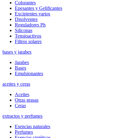
Colorantes
Epesantes y Gelificantes
Excipientes varios
Disolventes
Reguladores Ph
Siliconas
Tensioactivos
Filtros solares
bases y jarabes
Jarabes
Bases
Emulsionantes
aceites y ceras
Aceites
Otras grasas
Ceras
extractos y perfumes
Esencias naturales
Perfumes
Esencias sintéticas