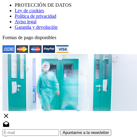
PROTECCIÓN DE DATOS
Ley de cookies
Política de privacidad
Aviso legal
Garantía y devolución
Formas de pago disponibles
close
drafts
Apuntarme a la newsletter