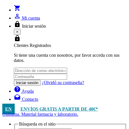
shopping_cart
person_outline
Mi cuenta
lock
Iniciar sesión
×
lock
Clientes Registrados
Si tiene una cuenta con nosotros, por favor acceda con sus
datos.
¿Olvidó su contraseña?
Iniciar sesión
help
Ayuda
drafts
Contacto
EN
ENVÍOS GRATIS A PARTIR DE 40€*
Guinama. Material farmacia y laboratorio.
Búsqueda en el sitio