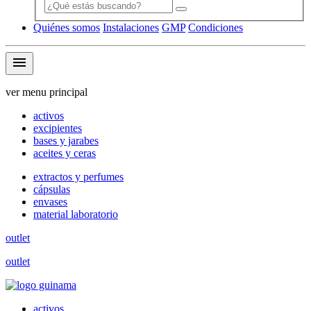
Quiénes somos
Instalaciones
GMP
Condiciones
menu
ver menu principal
activos
excipientes
bases y jarabes
aceites y ceras
extractos y perfumes
cápsulas
envases
material laboratorio
outlet
outlet
activos