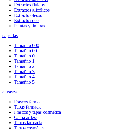
Extractos fluidos
Extractos glicólicos
Extracto oleoso
Extracto seco
Plantas y tinturas
capsulas
Tamañno 000
Tamañno 00
Tamañno 0
Tamañno 1
Tamañno 2
Tamañno 3
Tamañno 4
Tamañno 5
envases
Frascos farmacia
Tapas farmacia
Frascos y tapas cosmética
Gama ariless
Tarros farmacia
Tarros cosmética