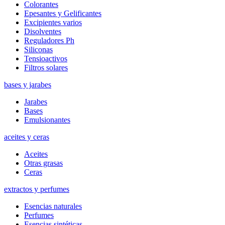
Colorantes
Epesantes y Gelificantes
Excipientes varios
Disolventes
Reguladores Ph
Siliconas
Tensioactivos
Filtros solares
bases y jarabes
Jarabes
Bases
Emulsionantes
aceites y ceras
Aceites
Otras grasas
Ceras
extractos y perfumes
Esencias naturales
Perfumes
Esencias sintéticas