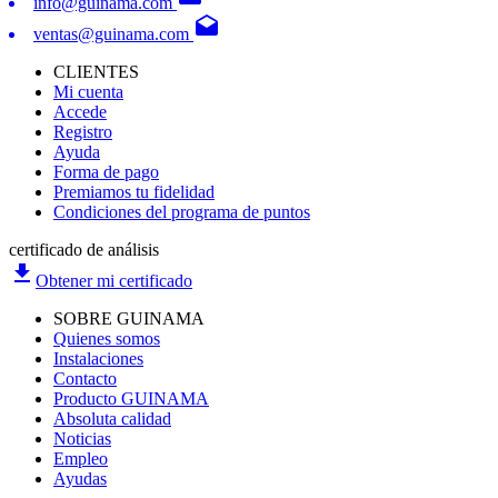
info@guinama.com
drafts
ventas@guinama.com
CLIENTES
Mi cuenta
Accede
Registro
Ayuda
Forma de pago
Premiamos tu fidelidad
Condiciones del programa de puntos
certificado de análisis
file_download
Obtener mi certificado
SOBRE GUINAMA
Quienes somos
Instalaciones
Contacto
Producto GUINAMA
Absoluta calidad
Noticias
Empleo
Ayudas