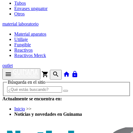
Tubos
Envases unguator
Otros
material laboratorio
Material aparatos
Utillaje
Fungible
Reactivos
Reactivos Merck
outlet
menu
shopping_cart
search
home
lock
Búsqueda en el sitio
Actualmente se encuentra en:
Inicio
>>
Noticias y novedades en Guinama