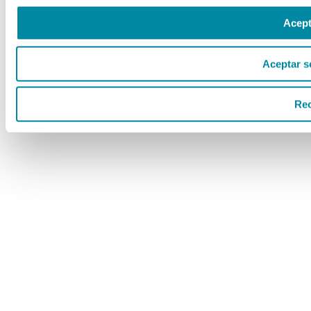
Acept
Aceptar s
Re