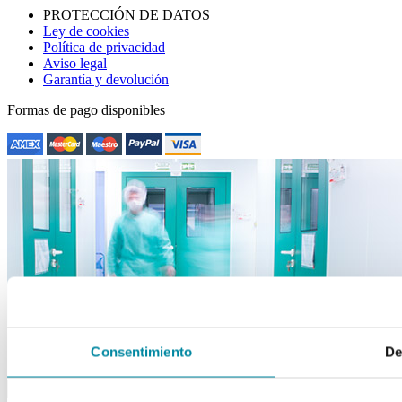
PROTECCIÓN DE DATOS
Ley de cookies
Política de privacidad
Aviso legal
Garantía y devolución
Formas de pago disponibles
close
Consentimiento
De
drafts
Apuntarme a la newsletter