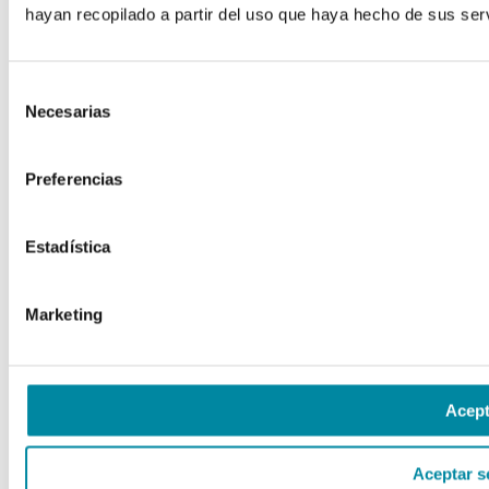
hayan recopilado a partir del uso que haya hecho de sus serv
Selección
Necesarias
de
consentimiento
Preferencias
Estadística
Marketing
Acept
Aceptar s