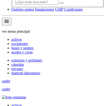
Quiénes somos
Instalaciones
GMP
Condiciones
menu
ver menu principal
activos
excipientes
bases y jarabes
aceites y ceras
extractos y perfumes
cápsulas
envases
material laboratorio
outlet
outlet
activos