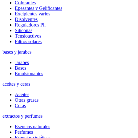
Colorantes
Epesantes y Gelificantes
Excipientes varios
Disolventes
Reguladores Ph
Siliconas
Tensioactivos
Filtros solares
bases y jarabes
Jarabes
Bases
Emulsionantes
aceites y ceras
Aceites
Otras grasas
Ceras
extractos y perfumes
Esencias naturales
Perfumes
Esencias sintéticas