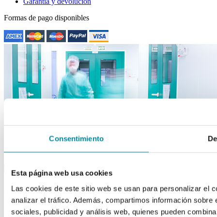
Garantía y devolución
Formas de pago disponibles
Consentimiento
De
close
drafts
Apuntarme a la newsletter
Esta página web usa cookies
Acepto los Términos y Condiciones
back to top
Las cookies de este sitio web se usan para personalizar el c
analizar el tráfico. Además, compartimos información sobre 
sociales, publicidad y análisis web, quienes pueden combina