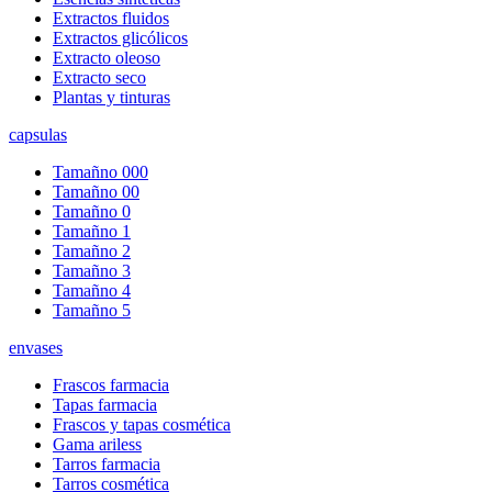
Extractos fluidos
Extractos glicólicos
Extracto oleoso
Extracto seco
Plantas y tinturas
capsulas
Tamañno 000
Tamañno 00
Tamañno 0
Tamañno 1
Tamañno 2
Tamañno 3
Tamañno 4
Tamañno 5
envases
Frascos farmacia
Tapas farmacia
Frascos y tapas cosmética
Gama ariless
Tarros farmacia
Tarros cosmética