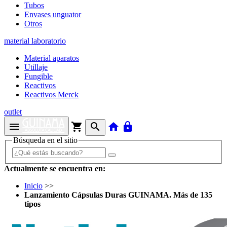
Tubos
Envases unguator
Otros
material laboratorio
Material aparatos
Utillaje
Fungible
Reactivos
Reactivos Merck
outlet
menu
shopping_cart
search
home
lock
Búsqueda en el sitio
Actualmente se encuentra en:
Inicio
>>
Lanzamiento Cápsulas Duras GUINAMA. Más de 135
tipos