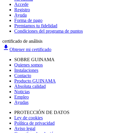
Accede
Registro
Ayuda
Forma de pago
Premiamos tu fidelidad
Condiciones del programa de puntos
certificado de análisis
file_download
Obtener mi certificado
SOBRE GUINAMA
Quienes somos
Instalaciones
Contacto
Producto GUINAMA
Absoluta calidad
Noticias
Empleo
Ayudas
PROTECCIÓN DE DATOS
Ley de cookies
Política de privacidad
Aviso legal