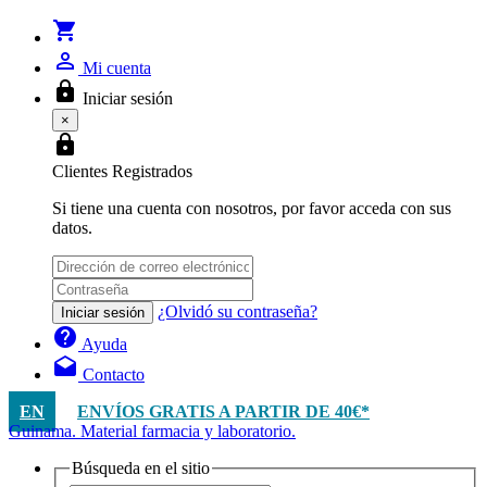
shopping_cart
person_outline
Mi cuenta
lock
Iniciar sesión
×
lock
Clientes Registrados
Si tiene una cuenta con nosotros, por favor acceda con sus
datos.
¿Olvidó su contraseña?
Iniciar sesión
help
Ayuda
drafts
Contacto
EN
ENVÍOS GRATIS A PARTIR DE 40€*
Guinama. Material farmacia y laboratorio.
Búsqueda en el sitio