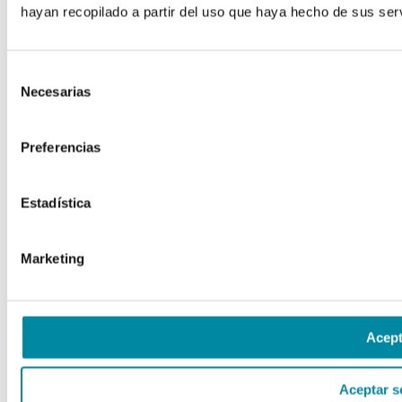
hayan recopilado a partir del uso que haya hecho de sus serv
Selección
Necesarias
de
consentimiento
Preferencias
Estadística
Marketing
Acept
Aceptar s