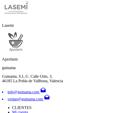
Lasemi
Aprofarm
guinama
Guinama, S.L.U. Calle Oslo, 3,
46185 La Pobla de Vallbona, Valencia
drafts
info@guinama.com
drafts
ventas@guinama.com
CLIENTES
Mi cuenta