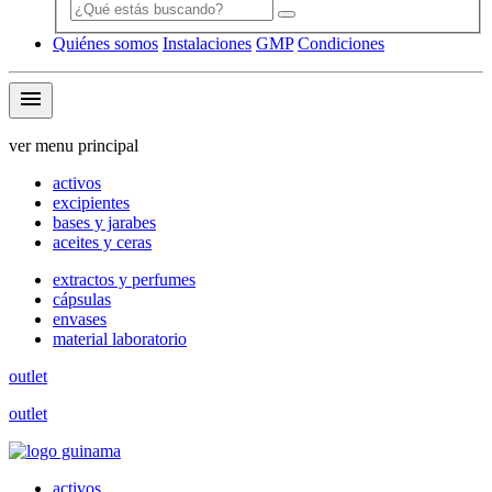
Quiénes somos
Instalaciones
GMP
Condiciones
menu
ver menu principal
activos
excipientes
bases y jarabes
aceites y ceras
extractos y perfumes
cápsulas
envases
material laboratorio
outlet
outlet
activos