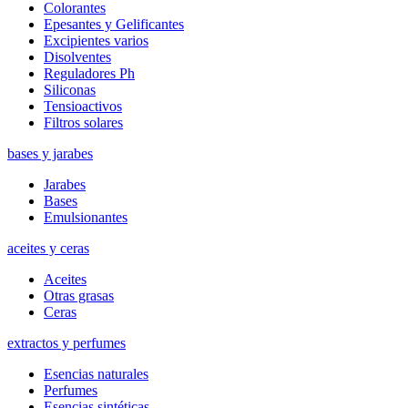
Colorantes
Epesantes y Gelificantes
Excipientes varios
Disolventes
Reguladores Ph
Siliconas
Tensioactivos
Filtros solares
bases y jarabes
Jarabes
Bases
Emulsionantes
aceites y ceras
Aceites
Otras grasas
Ceras
extractos y perfumes
Esencias naturales
Perfumes
Esencias sintéticas