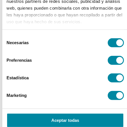
nuestros partners de redes sociales, publicidad y análisis
Tubos
web, quienes pueden combinarla con otra información que
Envases unguator
Otros
les haya proporcionado o que hayan recopilado a partir del
uso que haya hecho de sus servicios.
material laboratorio
Material aparatos
Selección
Utillaje
Fungible
Necesarias
de
Reactivos
consentimiento
Reactivos Merck
Preferencias
outlet
menu
shopping_cart
search
home
lock
Estadística
Búsqueda en el sitio
Actualmente se encuentra en:
Marketing
Inicio
>>
PARAFINA BLOQUE
arrow_back
Aceptar todas
Ficha de producto