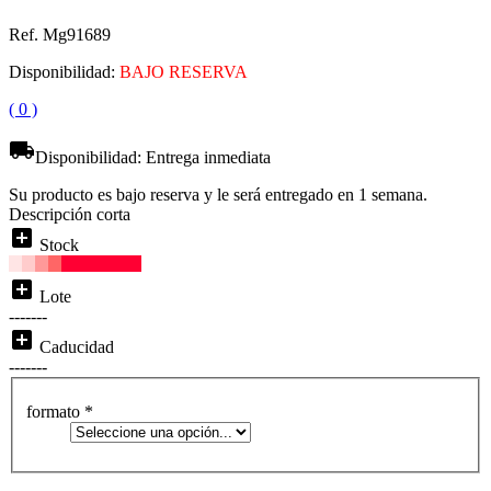
Ref. Mg91689
Disponibilidad:
BAJO RESERVA
( 0 )
local_shipping
Disponibilidad:
Entrega inmediata
Su producto es bajo reserva y le será entregado en 1 semana.
Descripción corta
add_box
Stock
add_box
Lote
-------
add_box
Caducidad
-------
formato
*