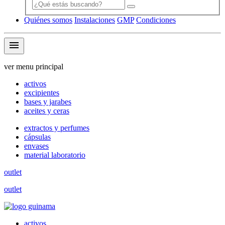
Quiénes somos
Instalaciones
GMP
Condiciones
menu
ver menu principal
activos
excipientes
bases y jarabes
aceites y ceras
extractos y perfumes
cápsulas
envases
material laboratorio
outlet
outlet
activos