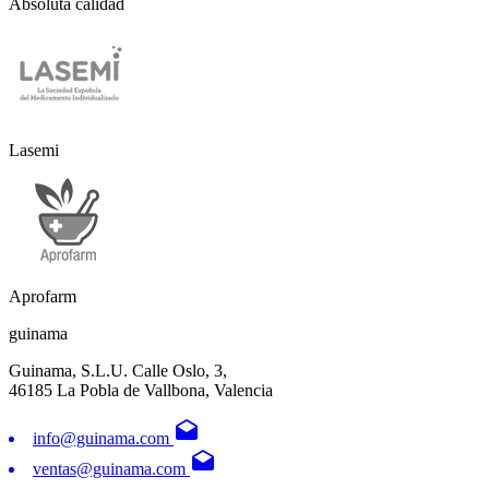
Absoluta calidad
Lasemi
Aprofarm
guinama
Guinama, S.L.U. Calle Oslo, 3,
46185 La Pobla de Vallbona, Valencia
drafts
info@guinama.com
drafts
ventas@guinama.com