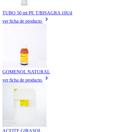
TUBO 50 ml PE T/BISAGRA 10Ud
keyboard_arrow_right
ver ficha de producto
GOMENOL NATURAL
keyboard_arrow_right
ver ficha de producto
ACEITE GIRASOL