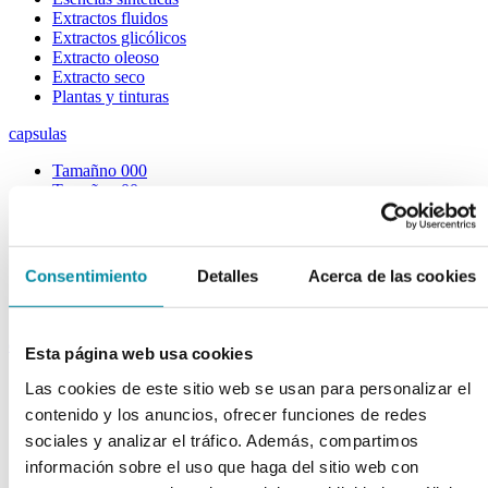
Extractos fluidos
Extractos glicólicos
Extracto oleoso
Extracto seco
Plantas y tinturas
capsulas
Tamañno 000
Tamañno 00
Tamañno 0
Tamañno 1
Tamañno 2
Tamañno 3
Consentimiento
Detalles
Acerca de las cookies
Tamañno 4
Tamañno 5
envases
Esta página web usa cookies
Frascos farmacia
Las cookies de este sitio web se usan para personalizar el
Tapas farmacia
contenido y los anuncios, ofrecer funciones de redes
Frascos y tapas cosmética
sociales y analizar el tráfico. Además, compartimos
Gama ariless
Tarros farmacia
información sobre el uso que haga del sitio web con
Tarros cosmética