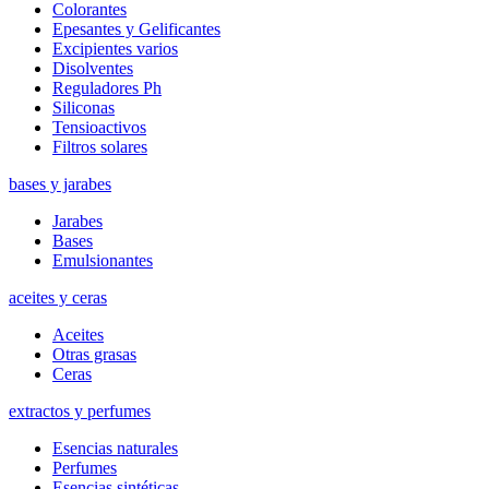
Colorantes
Epesantes y Gelificantes
Excipientes varios
Disolventes
Reguladores Ph
Siliconas
Tensioactivos
Filtros solares
bases y jarabes
Jarabes
Bases
Emulsionantes
aceites y ceras
Aceites
Otras grasas
Ceras
extractos y perfumes
Esencias naturales
Perfumes
Esencias sintéticas