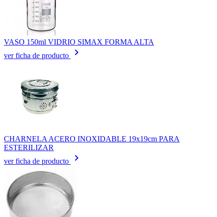
VASO 150ml VIDRIO SIMAX FORMA ALTA
keyboard_arrow_right
ver ficha de producto
CHARNELA ACERO INOXIDABLE 19x19cm PARA
ESTERILIZAR
keyboard_arrow_right
ver ficha de producto