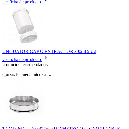
keyboard_arrow_right
ver ficha de producto
UNGUATOR GAKO EXTRACTOR 300ml 5 Ud
keyboard_arrow_right
ver ficha de producto
productos recomendados
Quizás le pueda interesar...
TAMIZ MALLA 0.355mm DIAMETRO 10cm INOXIDABLE