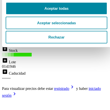
Ref. Mg98781
Aceptar todas
Disponibilidad:
ENTREGA INMEDIATA
Aceptar seleccionadas
( 0 )
local_shipping
Disponibilidad:
Entrega inmediata
Rechazar
Pipeta graduada
add_box
Stock
add_box
Lote
0141946
add_box
Caducidad
-------
keyboard_arrow_right
Para visualizar precios debe estar
registrado
y haber
iniciado
keyboard_arrow_right
sesión