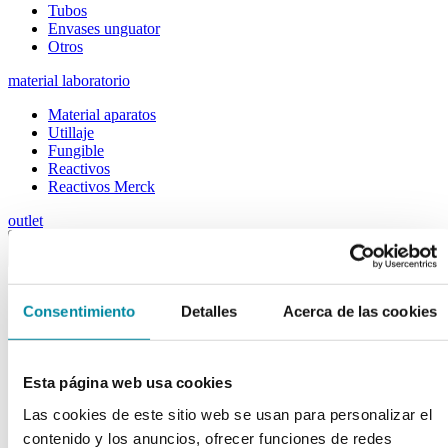
Tubos
Envases unguator
Otros
material laboratorio
Material aparatos
Utillaje
Fungible
Reactivos
Reactivos Merck
outlet
menu
shopping_cart
search
home
lock
Búsqueda en el sitio
Consentimiento
Detalles
Acerca de las cookies
Actualmente se encuentra en:
Inicio
>>
Esta página web usa cookies
PIPETA 2ml 1/10
Las cookies de este sitio web se usan para personalizar el
arrow_back
Ficha de producto
contenido y los anuncios, ofrecer funciones de redes