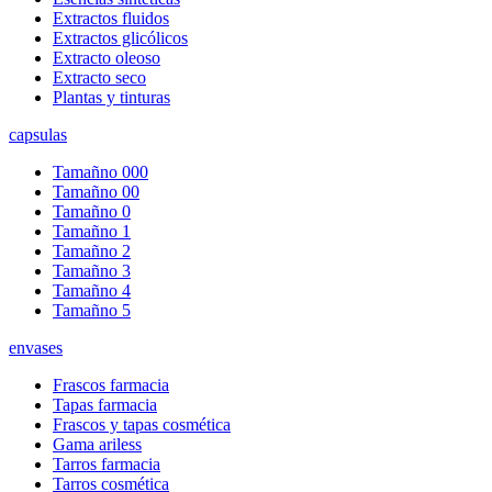
Extractos fluidos
Extractos glicólicos
Extracto oleoso
Extracto seco
Plantas y tinturas
capsulas
Tamañno 000
Tamañno 00
Tamañno 0
Tamañno 1
Tamañno 2
Tamañno 3
Tamañno 4
Tamañno 5
envases
Frascos farmacia
Tapas farmacia
Frascos y tapas cosmética
Gama ariless
Tarros farmacia
Tarros cosmética