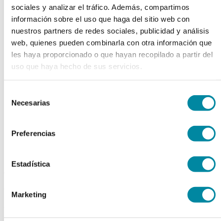
sociales y analizar el tráfico. Además, compartimos
chevron_left
chevron_right
información sobre el uso que haga del sitio web con
nuestros partners de redes sociales, publicidad y análisis
web, quienes pueden combinarla con otra información que
les haya proporcionado o que hayan recopilado a partir del
uso que haya hecho de sus servicios.
Selección
Necesarias
de
consentimiento
Preferencias
Estadística
adquiriendo este producto
consigue 15 puntos de fidelización
Marketing
PIPETA 2ml 1/10