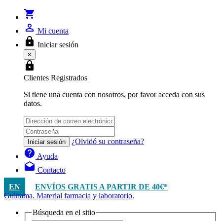
shopping_cart
person_outline
Mi cuenta
lock
Iniciar sesión
×
lock
Clientes Registrados
Si tiene una cuenta con nosotros, por favor acceda con sus
datos.
¿Olvidó su contraseña?
Iniciar sesión
help
Ayuda
drafts
Contacto
EN
ENVÍOS GRATIS A PARTIR DE 40€*
Guinama. Material farmacia y laboratorio.
Búsqueda en el sitio