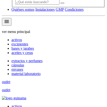
Quiénes somos
Instalaciones
GMP
Condiciones
menu
ver menu principal
activos
excipientes
bases y jarabes
aceites y ceras
extractos y perfumes
cápsulas
envases
material laboratorio
outlet
outlet
activos