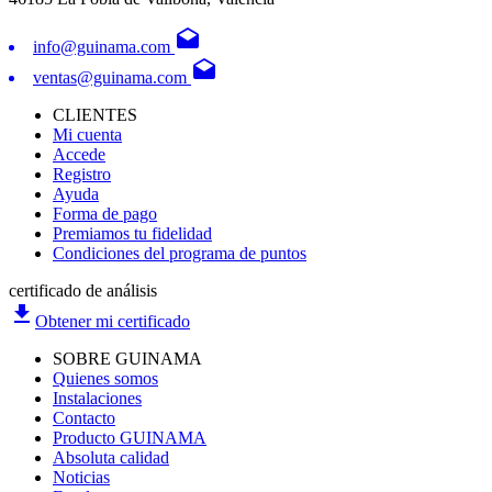
drafts
info@guinama.com
drafts
ventas@guinama.com
CLIENTES
Mi cuenta
Accede
Registro
Ayuda
Forma de pago
Premiamos tu fidelidad
Condiciones del programa de puntos
certificado de análisis
file_download
Obtener mi certificado
SOBRE GUINAMA
Quienes somos
Instalaciones
Contacto
Producto GUINAMA
Absoluta calidad
Noticias