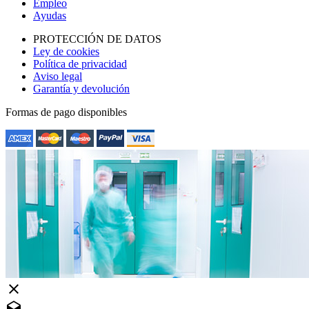
Empleo
Ayudas
PROTECCIÓN DE DATOS
Ley de cookies
Política de privacidad
Aviso legal
Garantía y devolución
Formas de pago disponibles
close
drafts