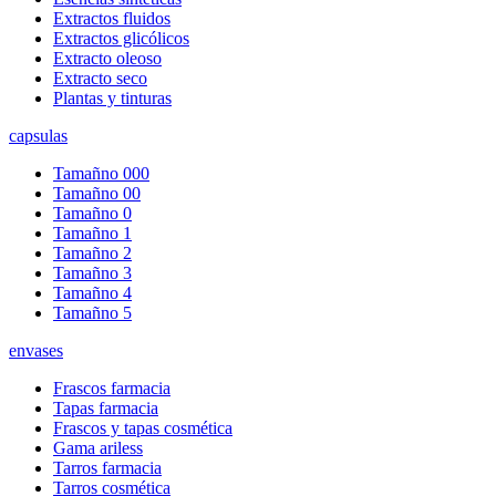
Extractos fluidos
Extractos glicólicos
Extracto oleoso
Extracto seco
Plantas y tinturas
capsulas
Tamañno 000
Tamañno 00
Tamañno 0
Tamañno 1
Tamañno 2
Tamañno 3
Tamañno 4
Tamañno 5
envases
Frascos farmacia
Tapas farmacia
Frascos y tapas cosmética
Gama ariless
Tarros farmacia
Tarros cosmética