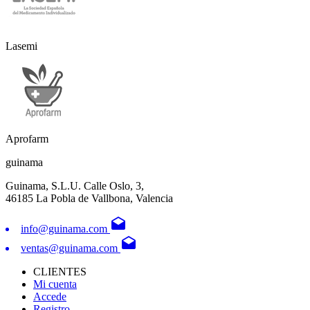
Lasemi
Aprofarm
guinama
Guinama, S.L.U. Calle Oslo, 3,
46185 La Pobla de Vallbona, Valencia
drafts
info@guinama.com
drafts
ventas@guinama.com
CLIENTES
Mi cuenta
Accede
Registro