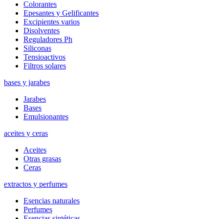
Colorantes
Epesantes y Gelificantes
Excipientes varios
Disolventes
Reguladores Ph
Siliconas
Tensioactivos
Filtros solares
bases y jarabes
Jarabes
Bases
Emulsionantes
aceites y ceras
Aceites
Otras grasas
Ceras
extractos y perfumes
Esencias naturales
Perfumes
Esencias sintéticas