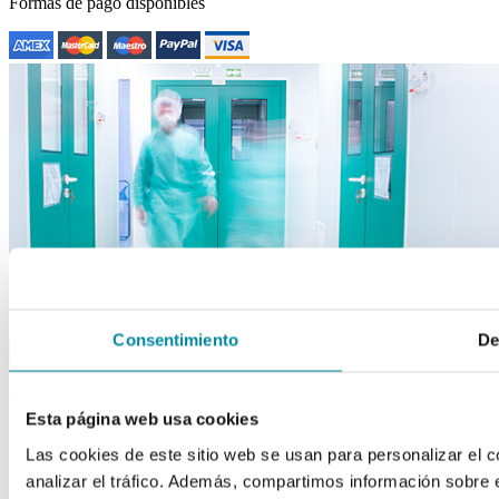
Formas de pago disponibles
close
drafts
Consentimiento
De
Apuntarme a la newsletter
Acepto los Términos y Condiciones
back to top
Esta página web usa cookies
Las cookies de este sitio web se usan para personalizar el c
analizar el tráfico. Además, compartimos información sobre 