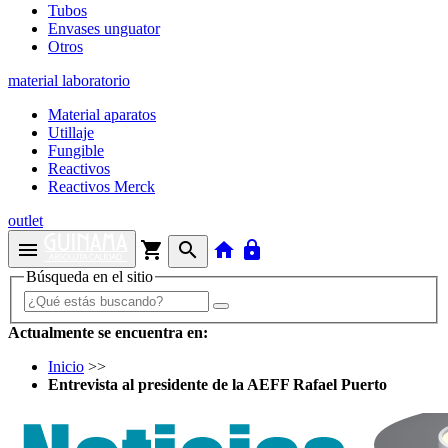
Tubos
Envases unguator
Otros
material laboratorio
Material aparatos
Utillaje
Fungible
Reactivos
Reactivos Merck
outlet
menu
shopping_cart
search
home
lock
Búsqueda en el sitio
Actualmente se encuentra en:
Inicio
>>
Entrevista al presidente de la AEFF Rafael Puerto