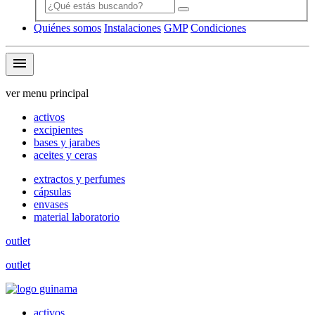
Quiénes somos
Instalaciones
GMP
Condiciones
menu
ver menu principal
activos
excipientes
bases y jarabes
aceites y ceras
extractos y perfumes
cápsulas
envases
material laboratorio
outlet
outlet
activos