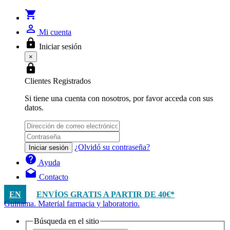
shopping_cart
person_outline
Mi cuenta
lock
Iniciar sesión
×
lock
Clientes Registrados
Si tiene una cuenta con nosotros, por favor acceda con sus
datos.
¿Olvidó su contraseña?
Iniciar sesión
help
Ayuda
drafts
Contacto
EN
ENVÍOS GRATIS A PARTIR DE 40€*
Guinama. Material farmacia y laboratorio.
Búsqueda en el sitio