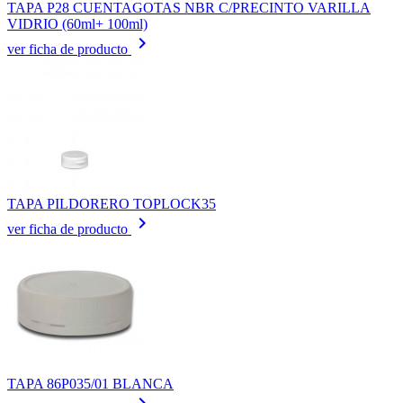
TAPA P28 CUENTAGOTAS NBR C/PRECINTO VARILLA
VIDRIO (60ml+ 100ml)
keyboard_arrow_right
ver ficha de producto
TAPA PILDORERO TOPLOCK35
keyboard_arrow_right
ver ficha de producto
TAPA 86P035/01 BLANCA
keyboard_arrow_right