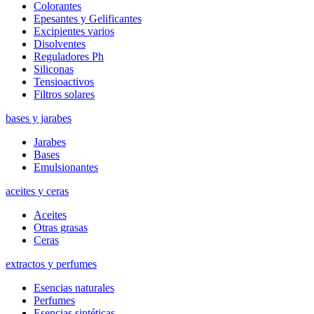
Colorantes
Epesantes y Gelificantes
Excipientes varios
Disolventes
Reguladores Ph
Siliconas
Tensioactivos
Filtros solares
bases y jarabes
Jarabes
Bases
Emulsionantes
aceites y ceras
Aceites
Otras grasas
Ceras
extractos y perfumes
Esencias naturales
Perfumes
Esencias sintéticas