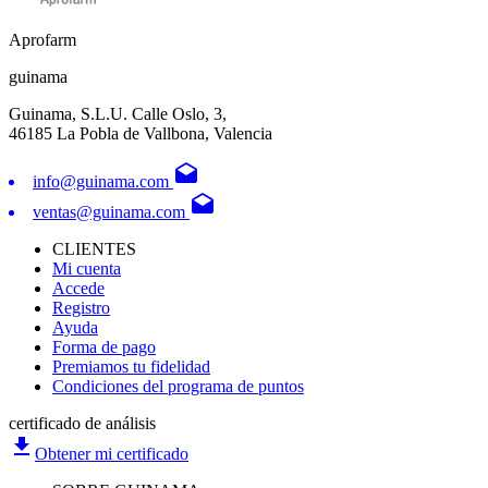
Aprofarm
guinama
Guinama, S.L.U. Calle Oslo, 3,
46185 La Pobla de Vallbona, Valencia
drafts
info@guinama.com
drafts
ventas@guinama.com
CLIENTES
Mi cuenta
Accede
Registro
Ayuda
Forma de pago
Premiamos tu fidelidad
Condiciones del programa de puntos
certificado de análisis
file_download
Obtener mi certificado