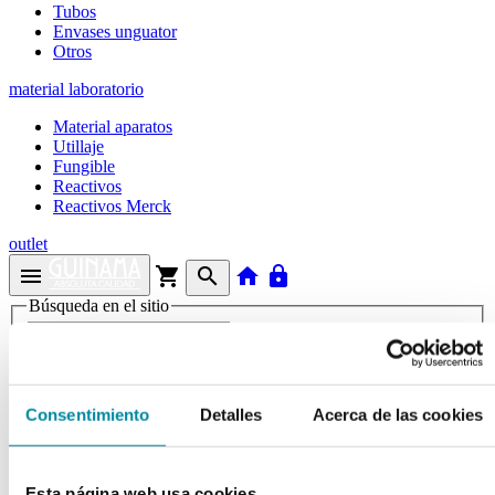
Tubos
Envases unguator
Otros
material laboratorio
Material aparatos
Utillaje
Fungible
Reactivos
Reactivos Merck
outlet
menu
shopping_cart
search
home
lock
Búsqueda en el sitio
Actualmente se encuentra en:
Inicio
>>
Consentimiento
Detalles
Acerca de las cookies
TAPA PILDORERO ROSCA PRECINTO AZUL
arrow_back
Ficha de producto
Esta página web usa cookies