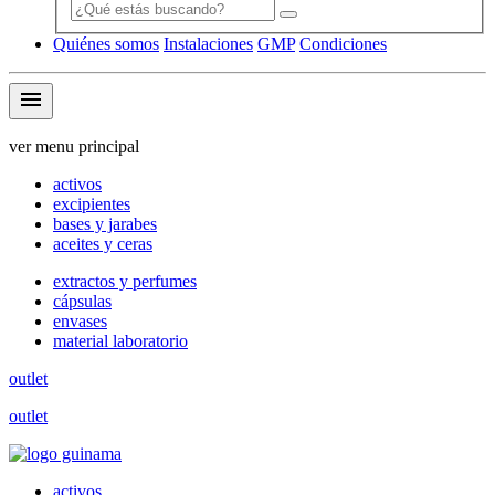
Quiénes somos
Instalaciones
GMP
Condiciones
menu
ver menu principal
activos
excipientes
bases y jarabes
aceites y ceras
extractos y perfumes
cápsulas
envases
material laboratorio
outlet
outlet
activos