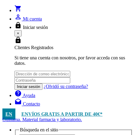
shopping_cart
person_outline
Mi cuenta
lock
Iniciar sesión
×
lock
Clientes Registrados
Si tiene una cuenta con nosotros, por favor acceda con sus
datos.
¿Olvidó su contraseña?
Iniciar sesión
help
Ayuda
drafts
Contacto
EN
ENVÍOS GRATIS A PARTIR DE 40€*
Guinama. Material farmacia y laboratorio.
Búsqueda en el sitio