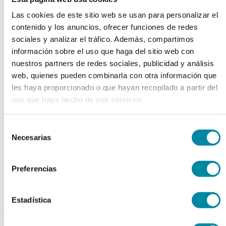
chevron_left
chevron_right
Las cookies de este sitio web se usan para personalizar el
contenido y los anuncios, ofrecer funciones de redes
sociales y analizar el tráfico. Además, compartimos
información sobre el uso que haga del sitio web con
nuestros partners de redes sociales, publicidad y análisis
web, quienes pueden combinarla con otra información que
les haya proporcionado o que hayan recopilado a partir del
uso que haya hecho de sus servicios.
Selección
Necesarias
de
consentimiento
Preferencias
adquiriendo este producto
consigue 15 puntos de fidelización
Estadística
TAPA PILDORERO ROSCA