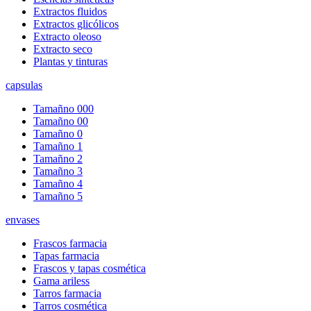
Extractos fluidos
Extractos glicólicos
Extracto oleoso
Extracto seco
Plantas y tinturas
capsulas
Tamañno 000
Tamañno 00
Tamañno 0
Tamañno 1
Tamañno 2
Tamañno 3
Tamañno 4
Tamañno 5
envases
Frascos farmacia
Tapas farmacia
Frascos y tapas cosmética
Gama ariless
Tarros farmacia
Tarros cosmética