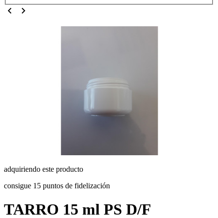
chevron_left
chevron_right
adquiriendo este producto
consigue 15 puntos de fidelización
TARRO 15 ml PS D/F