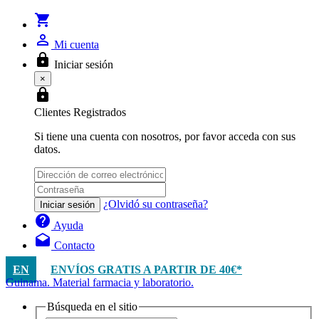
shopping_cart
person_outline
Mi cuenta
lock
Iniciar sesión
×
lock
Clientes Registrados
Si tiene una cuenta con nosotros, por favor acceda con sus
datos.
¿Olvidó su contraseña?
Iniciar sesión
help
Ayuda
drafts
Contacto
EN
ENVÍOS GRATIS A PARTIR DE 40€*
Guinama. Material farmacia y laboratorio.
Búsqueda en el sitio