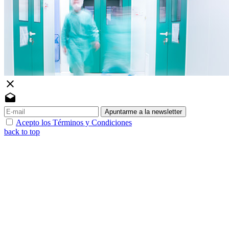
close
drafts
Apuntarme a la newsletter
Acepto los Términos y Condiciones
back to top