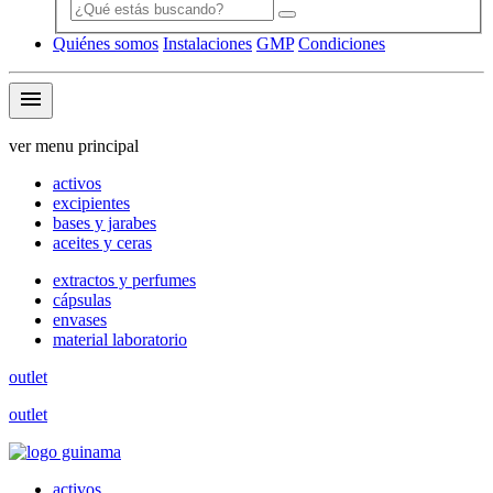
Quiénes somos
Instalaciones
GMP
Condiciones
menu
ver menu principal
activos
excipientes
bases y jarabes
aceites y ceras
extractos y perfumes
cápsulas
envases
material laboratorio
outlet
outlet
activos