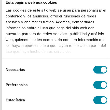
Esta página web usa cookies
Extractos fluidos
Extractos glicólicos
Las cookies de este sitio web se usan para personalizar el
Extracto oleoso
contenido y los anuncios, ofrecer funciones de redes
Extracto seco
Plantas y tinturas
sociales y analizar el tráfico. Además, compartimos
información sobre el uso que haga del sitio web con
capsulas
nuestros partners de redes sociales, publicidad y análisis
Tamañno 000
web, quienes pueden combinarla con otra información que
Tamañno 00
les haya proporcionado o que hayan recopilado a partir del
Tamañno 0
uso que haya hecho de sus servicios.
Tamañno 1
Tamañno 2
Tamañno 3
Selección
Tamañno 4
Tamañno 5
Necesarias
de
consentimiento
envases
Preferencias
Frascos farmacia
Tapas farmacia
Frascos y tapas cosmética
Gama ariless
Estadística
Tarros farmacia
Tarros cosmética