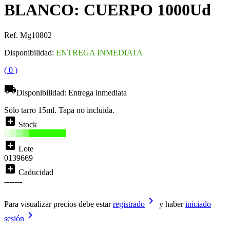
BLANCO: CUERPO 1000Ud
Ref. Mg10802
Disponibilidad:
ENTREGA INMEDIATA
( 0 )
local_shipping
Disponibilidad:
Entrega inmediata
Sólo tarro 15ml. Tapa no incluida.
add_box
Stock
add_box
Lote
0139669
add_box
Caducidad
-------
keyboard_arrow_right
Para visualizar precios debe estar
registrado
y haber
iniciado
keyboard_arrow_right
sesión