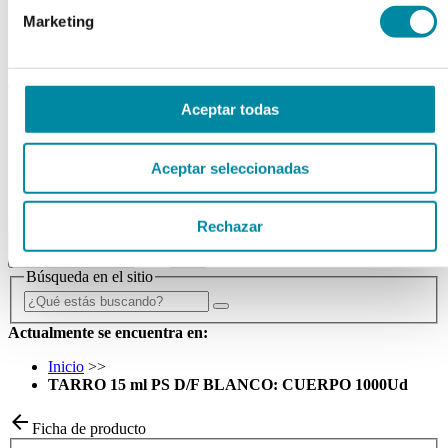
Tubos
Marketing
Envases unguator
Otros
material laboratorio
Aceptar todas
Material aparatos
Utillaje
Fungible
Aceptar seleccionadas
Reactivos
Reactivos Merck
outlet
Rechazar
menu
shopping_cart
search
home
lock
Búsqueda en el sitio
Actualmente se encuentra en:
Inicio
>>
TARRO 15 ml PS D/F BLANCO: CUERPO 1000Ud
arrow_back
Ficha de producto