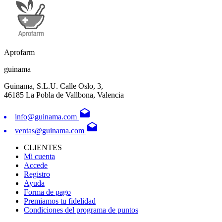
Aprofarm
guinama
Guinama, S.L.U. Calle Oslo, 3,
46185 La Pobla de Vallbona, Valencia
drafts
info@guinama.com
drafts
ventas@guinama.com
CLIENTES
Mi cuenta
Accede
Registro
Ayuda
Forma de pago
Premiamos tu fidelidad
Condiciones del programa de puntos