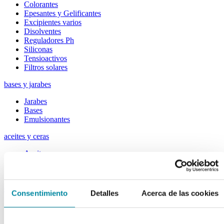
Colorantes
Epesantes y Gelificantes
Excipientes varios
Disolventes
Reguladores Ph
Siliconas
Tensioactivos
Filtros solares
bases y jarabes
Jarabes
Bases
Emulsionantes
aceites y ceras
Aceites
Otras grasas
Ceras
extractos y perfumes
Consentimiento
Detalles
Acerca de las cookies
Esencias naturales
Perfumes
Esencias sintéticas