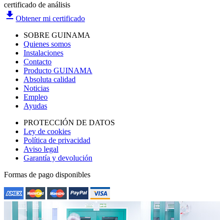
certificado de análisis
file_download
Obtener mi certificado
SOBRE GUINAMA
Quienes somos
Instalaciones
Contacto
Producto GUINAMA
Absoluta calidad
Noticias
Empleo
Ayudas
PROTECCIÓN DE DATOS
Ley de cookies
Política de privacidad
Aviso legal
Garantía y devolución
Formas de pago disponibles