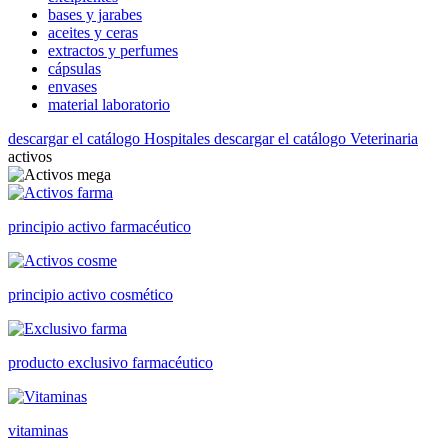
bases y jarabes
aceites y ceras
extractos y perfumes
cápsulas
envases
material laboratorio
descargar el catálogo Hospitales
descargar el catálogo Veterinaria
activos
principio activo farmacéutico
principio activo cosmético
producto exclusivo farmacéutico
vitaminas