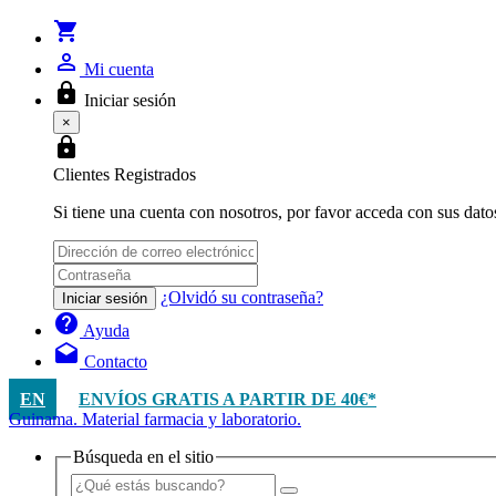
shopping_cart
person_outline
Mi cuenta
lock
Iniciar sesión
×
lock
Clientes Registrados
Si tiene una cuenta con nosotros, por favor acceda con sus dato
¿Olvidó su contraseña?
Iniciar sesión
help
Ayuda
drafts
Contacto
EN
ENVÍOS GRATIS A PARTIR DE 40€*
Guinama. Material farmacia y laboratorio.
Búsqueda en el sitio