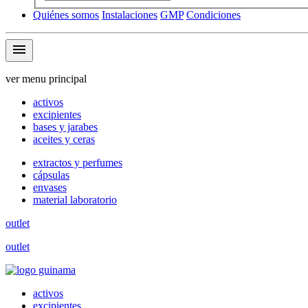
Quiénes somos
Instalaciones
GMP
Condiciones
menu
ver menu principal
activos
excipientes
bases y jarabes
aceites y ceras
extractos y perfumes
cápsulas
envases
material laboratorio
outlet
outlet
activos
excipientes