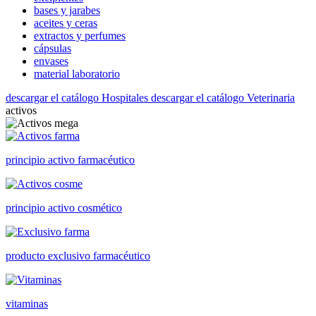
bases y jarabes
aceites y ceras
extractos y perfumes
cápsulas
envases
material laboratorio
descargar el catálogo Hospitales
descargar el catálogo Veterinaria
activos
principio activo farmacéutico
principio activo cosmético
producto exclusivo farmacéutico
vitaminas