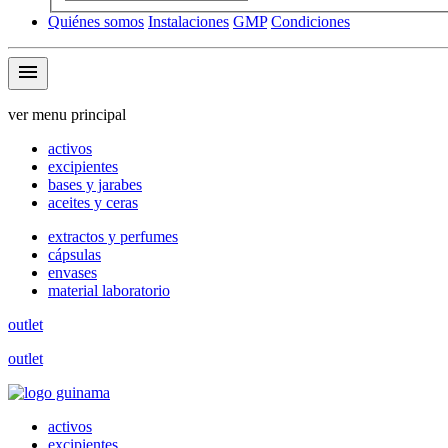
Quiénes somos
Instalaciones
GMP
Condiciones
menu
ver menu principal
activos
excipientes
bases y jarabes
aceites y ceras
extractos y perfumes
cápsulas
envases
material laboratorio
outlet
outlet
activos
excipientes