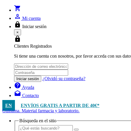
shopping_cart
person_outline
Mi cuenta
lock
Iniciar sesión
×
lock
Clientes Registrados
Si tiene una cuenta con nosotros, por favor acceda con sus dato
¿Olvidó su contraseña?
Iniciar sesión
help
Ayuda
drafts
Contacto
EN
ENVÍOS GRATIS A PARTIR DE 40€*
Guinama. Material farmacia y laboratorio.
Búsqueda en el sitio