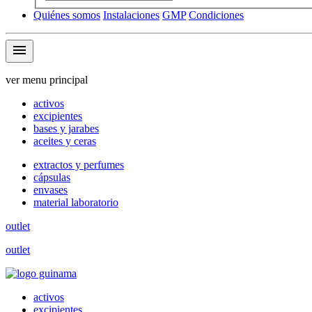
Quiénes somos
Instalaciones
GMP
Condiciones
menu
ver menu principal
activos
excipientes
bases y jarabes
aceites y ceras
extractos y perfumes
cápsulas
envases
material laboratorio
outlet
outlet
activos
excipientes