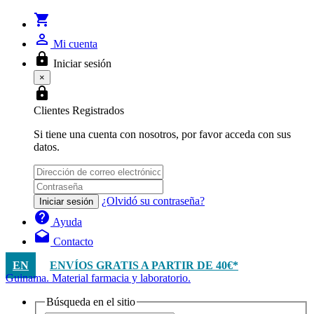
shopping_cart
person_outline
Mi cuenta
lock
Iniciar sesión
×
lock
Clientes Registrados
Si tiene una cuenta con nosotros, por favor acceda con sus
datos.
¿Olvidó su contraseña?
Iniciar sesión
help
Ayuda
drafts
Contacto
EN
ENVÍOS GRATIS A PARTIR DE 40€*
Guinama. Material farmacia y laboratorio.
Búsqueda en el sitio