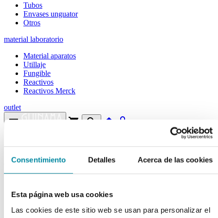
Tubos
Envases unguator
Otros
material laboratorio
Material aparatos
Utillaje
Fungible
Reactivos
Reactivos Merck
outlet
menu
shopping_cart
search
home
lock
Búsqueda en el sitio
Consentimiento
Detalles
Acerca de las cookies
Actualmente se encuentra en:
Inicio
>>
PROPILENGLICOL
Esta página web usa cookies
arrow_back
Ficha de producto
Las cookies de este sitio web se usan para personalizar el