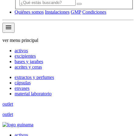
Quiénes somos
Instalaciones
GMP
Condiciones
menu
ver menu principal
activos
excipientes
bases y jarabes
aceites y ceras
extractos y perfumes
cápsulas
envases
material laboratorio
outlet
outlet
activos