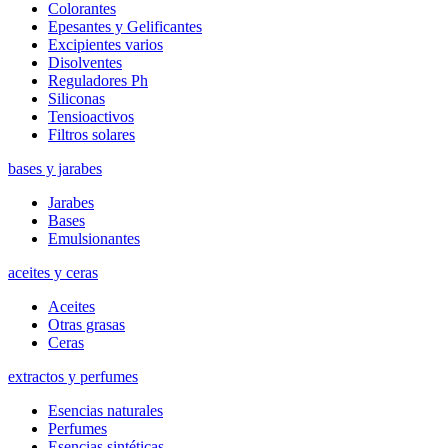
Colorantes
Epesantes y Gelificantes
Excipientes varios
Disolventes
Reguladores Ph
Siliconas
Tensioactivos
Filtros solares
bases y jarabes
Jarabes
Bases
Emulsionantes
aceites y ceras
Aceites
Otras grasas
Ceras
extractos y perfumes
Esencias naturales
Perfumes
Esencias sintéticas