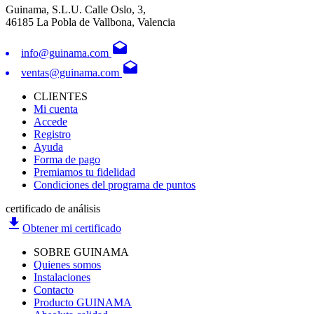
Guinama, S.L.U. Calle Oslo, 3,
46185 La Pobla de Vallbona, Valencia
drafts
info@guinama.com
drafts
ventas@guinama.com
CLIENTES
Mi cuenta
Accede
Registro
Ayuda
Forma de pago
Premiamos tu fidelidad
Condiciones del programa de puntos
certificado de análisis
file_download
Obtener mi certificado
SOBRE GUINAMA
Quienes somos
Instalaciones
Contacto
Producto GUINAMA