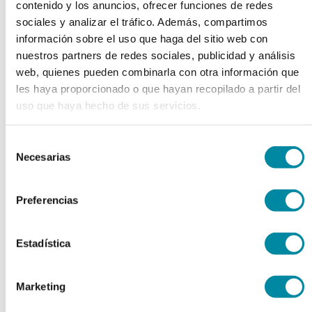
contenido y los anuncios, ofrecer funciones de redes
chevron_left
chevron_right
sociales y analizar el tráfico. Además, compartimos
información sobre el uso que haga del sitio web con
nuestros partners de redes sociales, publicidad y análisis
web, quienes pueden combinarla con otra información que
les haya proporcionado o que hayan recopilado a partir del
uso que haya hecho de sus servicios.
Selección
Necesarias
de
consentimiento
Preferencias
adquiriendo este producto
Estadística
consigue 15 puntos de fidelización
Marketing
PROPILENGLICOL