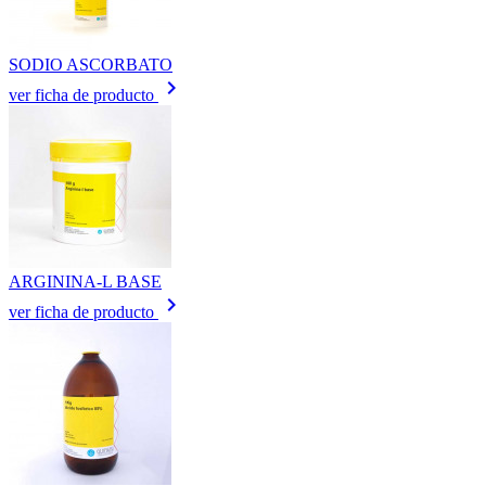
SODIO ASCORBATO
keyboard_arrow_right
ver ficha de producto
ARGININA-L BASE
keyboard_arrow_right
ver ficha de producto