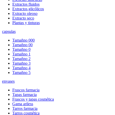
Extractos fluidos
Extractos glicólicos
Extracto oleoso
Extracto seco
Plantas y tinturas
capsulas
Tamañno 000
Tamañno 00
Tamañno 0
Tamañno 1
Tamañno 2
Tamañno 3
Tamañno 4
Tamañno 5
envases
Frascos farmacia
Tapas farmacia
Frascos y tapas cosmética
Gama ariless
Tarros farmacia
Tarros cosmética