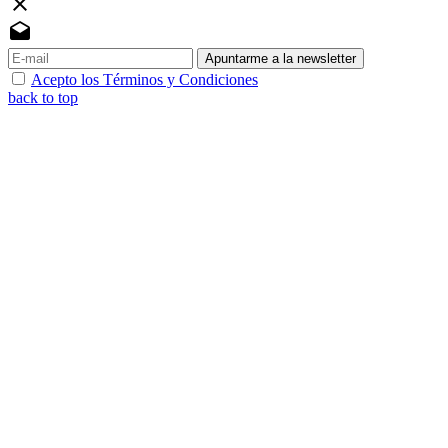
close
drafts
Apuntarme a la newsletter
Acepto los Términos y Condiciones
back to top