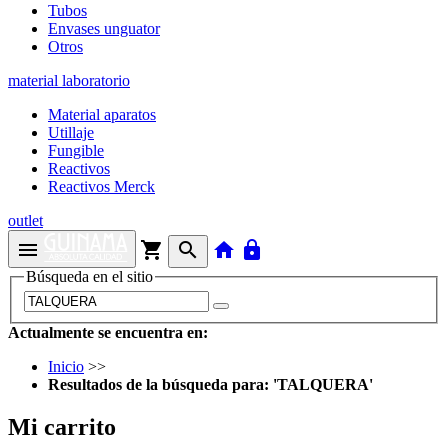
Tubos
Envases unguator
Otros
material laboratorio
Material aparatos
Utillaje
Fungible
Reactivos
Reactivos Merck
outlet
menu
shopping_cart
search
home
lock
Búsqueda en el sitio
Actualmente se encuentra en:
Inicio
>>
Resultados de la búsqueda para: 'TALQUERA'
Mi carrito