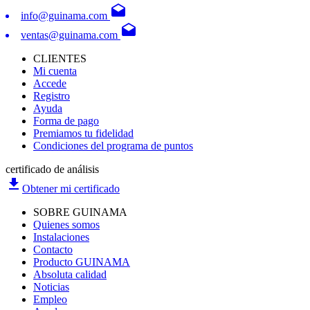
drafts
info@guinama.com
drafts
ventas@guinama.com
CLIENTES
Mi cuenta
Accede
Registro
Ayuda
Forma de pago
Premiamos tu fidelidad
Condiciones del programa de puntos
certificado de análisis
file_download
Obtener mi certificado
SOBRE GUINAMA
Quienes somos
Instalaciones
Contacto
Producto GUINAMA
Absoluta calidad
Noticias
Empleo