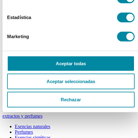
Colorantes
Epesantes y Gelificantes
Excipientes varios
Estadística
Disolventes
Reguladores Ph
Siliconas
Tensioactivos
Marketing
Filtros solares
bases y jarabes
Jarabes
Aceptar todas
Bases
Emulsionantes
Aceptar seleccionadas
aceites y ceras
Aceites
Rechazar
Otras grasas
Ceras
extractos y perfumes
Esencias naturales
Perfumes
Esencias sintéticas