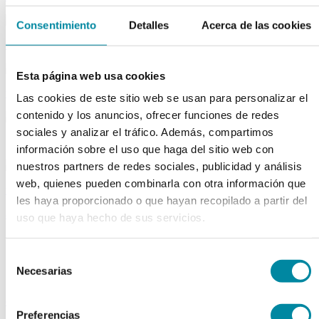
Consentimiento
Detalles
Acerca de las cookies
material aparatos
Esta página web usa cookies
utillaje
Las cookies de este sitio web se usan para personalizar el
contenido y los anuncios, ofrecer funciones de redes
sociales y analizar el tráfico. Además, compartimos
publicaciones
información sobre el uso que haga del sitio web con
nuestros partners de redes sociales, publicidad y análisis
web, quienes pueden combinarla con otra información que
reactivos
les haya proporcionado o que hayan recopilado a partir del
activos
uso que haya hecho de sus servicios.
Vitaminas
Producto Exclusivo Farmacéutico
Selección
Principios Activos Cosméticos
Necesarias
de
Principios Activos Farmacéuticos Especiales
consentimiento
excipientes
Preferencias