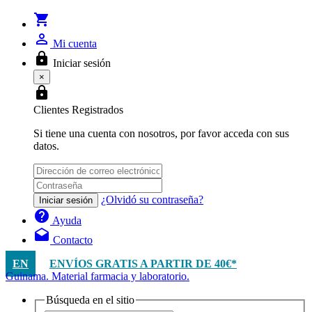
shopping_cart
person_outline
Mi cuenta
lock
Iniciar sesión
×
lock
Clientes Registrados
Si tiene una cuenta con nosotros, por favor acceda con sus
datos.
¿Olvidó su contraseña?
Iniciar sesión
help
Ayuda
drafts
Contacto
EN
ENVÍOS GRATIS A PARTIR DE 40€*
Guinama. Material farmacia y laboratorio.
Búsqueda en el sitio