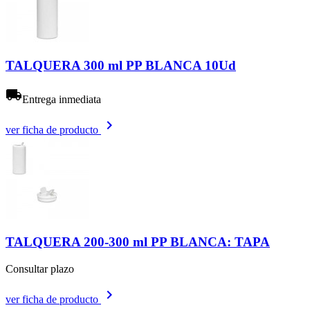
TALQUERA 300 ml PP BLANCA 10Ud
local_shipping
Entrega inmediata
keyboard_arrow_right
ver ficha de producto
TALQUERA 200-300 ml PP BLANCA: TAPA
Consultar plazo
keyboard_arrow_right
ver ficha de producto