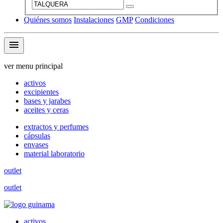
Quiénes somos
Instalaciones
GMP
Condiciones
menu
ver menu principal
activos
excipientes
bases y jarabes
aceites y ceras
extractos y perfumes
cápsulas
envases
material laboratorio
outlet
outlet
activos