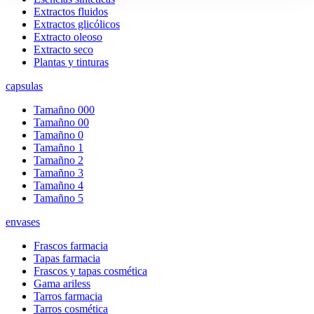
Extractos fluidos
Extractos glicólicos
Extracto oleoso
Extracto seco
Plantas y tinturas
capsulas
Tamañno 000
Tamañno 00
Tamañno 0
Tamañno 1
Tamañno 2
Tamañno 3
Tamañno 4
Tamañno 5
envases
Frascos farmacia
Tapas farmacia
Frascos y tapas cosmética
Gama ariless
Tarros farmacia
Tarros cosmética