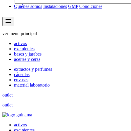
Quiénes somos
Instalaciones
GMP
Condiciones
menu
ver menu principal
activos
excipientes
bases y jarabes
aceites y ceras
extractos y perfumes
cápsulas
envases
material laboratorio
outlet
outlet
activos
excipientes