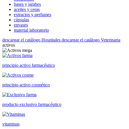
bases y jarabes
aceites y ceras
extractos y perfumes
cápsulas
envases
material laboratorio
descargar el catálogo Hospitales
descargar el catálogo Veterinaria
activos
principio activo farmacéutico
principio activo cosmético
producto exclusivo farmacéutico
vitaminas