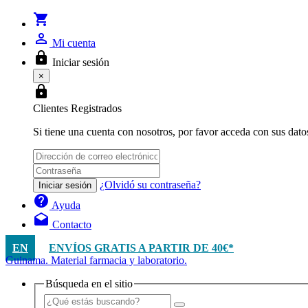
shopping_cart
person_outline
Mi cuenta
lock
Iniciar sesión
×
lock
Clientes Registrados
Si tiene una cuenta con nosotros, por favor acceda con sus dato
¿Olvidó su contraseña?
Iniciar sesión
help
Ayuda
drafts
Contacto
EN
ENVÍOS GRATIS A PARTIR DE 40€*
Guinama. Material farmacia y laboratorio.
Búsqueda en el sitio