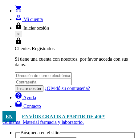
shopping_cart
person_outline
Mi cuenta
lock
Iniciar sesión
×
lock
Clientes Registrados
Si tiene una cuenta con nosotros, por favor acceda con sus
datos.
¿Olvidó su contraseña?
Iniciar sesión
help
Ayuda
drafts
Contacto
EN
ENVÍOS GRATIS A PARTIR DE 40€*
Guinama. Material farmacia y laboratorio.
Búsqueda en el sitio