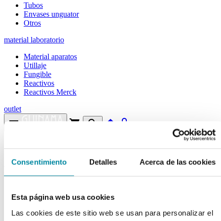
Tubos
Envases unguator
Otros
material laboratorio
Material aparatos
Utillaje
Fungible
Reactivos
Reactivos Merck
outlet
menu
shopping_cart
search
home
lock
Búsqueda en el sitio
Consentimiento
Detalles
Acerca de las cookies
Actualmente se encuentra en:
Inicio
>>
FORMOL 40 %
Esta página web usa cookies
arrow_back
Ficha de producto
Las cookies de este sitio web se usan para personalizar el