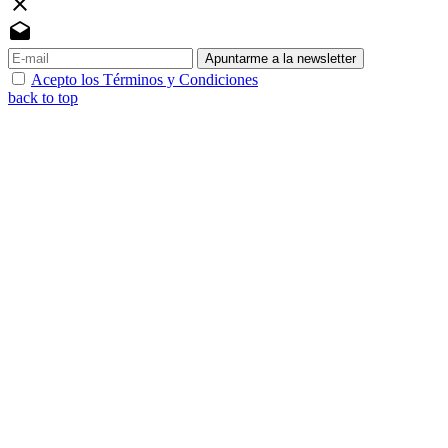
close
drafts
Apuntarme a la newsletter
Acepto los Términos y Condiciones
back to top