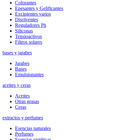
Colorantes
Epesantes y Gelificantes
Excipientes varios
Disolventes
Reguladores Ph
Siliconas
Tensioactivos
Filtros solares
bases y jarabes
Jarabes
Bases
Emulsionantes
aceites y ceras
Aceites
Otras grasas
Ceras
extractos y perfumes
Esencias naturales
Perfumes
Esencias sintéticas