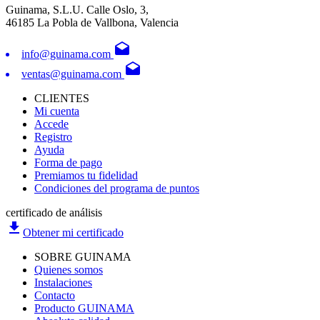
Guinama, S.L.U. Calle Oslo, 3,
46185 La Pobla de Vallbona, Valencia
drafts
info@guinama.com
drafts
ventas@guinama.com
CLIENTES
Mi cuenta
Accede
Registro
Ayuda
Forma de pago
Premiamos tu fidelidad
Condiciones del programa de puntos
certificado de análisis
file_download
Obtener mi certificado
SOBRE GUINAMA
Quienes somos
Instalaciones
Contacto
Producto GUINAMA