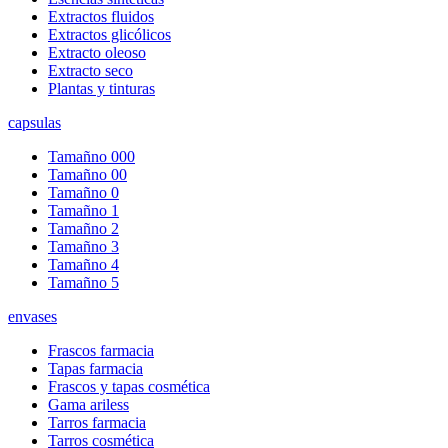
Extractos fluidos
Extractos glicólicos
Extracto oleoso
Extracto seco
Plantas y tinturas
capsulas
Tamañno 000
Tamañno 00
Tamañno 0
Tamañno 1
Tamañno 2
Tamañno 3
Tamañno 4
Tamañno 5
envases
Frascos farmacia
Tapas farmacia
Frascos y tapas cosmética
Gama ariless
Tarros farmacia
Tarros cosmética