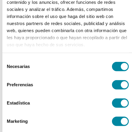
contenido y los anuncios, ofrecer funciones de redes
chevron_left
chevron_right
sociales y analizar el tráfico. Además, compartimos
información sobre el uso que haga del sitio web con
nuestros partners de redes sociales, publicidad y análisis
web, quienes pueden combinarla con otra información que
les haya proporcionado o que hayan recopilado a partir del
uso que haya hecho de sus servicios.
Selección
Necesarias
de
consentimiento
Preferencias
adquiriendo este producto
Estadística
consigue 15 puntos de fidelización
Marketing
FORMOL 40 %