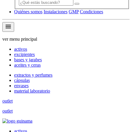
Quiénes somos
Instalaciones
GMP
Condiciones
menu
ver menu principal
activos
excipientes
bases y jarabes
aceites y ceras
extractos y perfumes
cápsulas
envases
material laboratorio
outlet
outlet
activos