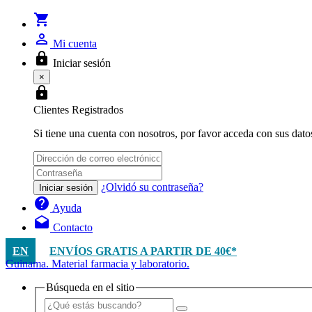
shopping_cart
person_outline
Mi cuenta
lock
Iniciar sesión
×
lock
Clientes Registrados
Si tiene una cuenta con nosotros, por favor acceda con sus dato
¿Olvidó su contraseña?
Iniciar sesión
help
Ayuda
drafts
Contacto
EN
ENVÍOS GRATIS A PARTIR DE 40€*
Guinama. Material farmacia y laboratorio.
Búsqueda en el sitio