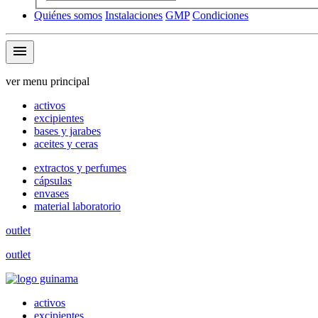
Quiénes somos
Instalaciones
GMP
Condiciones
menu
ver menu principal
activos
excipientes
bases y jarabes
aceites y ceras
extractos y perfumes
cápsulas
envases
material laboratorio
outlet
outlet
activos
excipientes