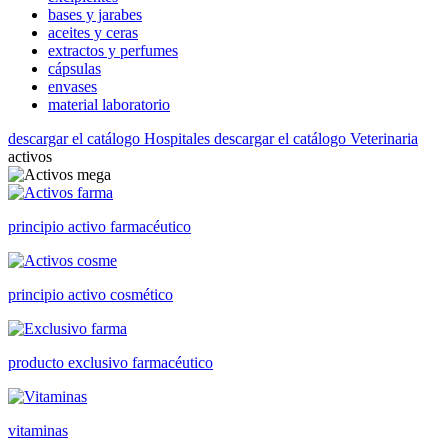
bases y jarabes
aceites y ceras
extractos y perfumes
cápsulas
envases
material laboratorio
descargar el catálogo Hospitales
descargar el catálogo Veterinaria
activos
principio activo farmacéutico
principio activo cosmético
producto exclusivo farmacéutico
vitaminas