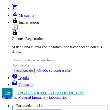
shopping_cart
person_outline
Mi cuenta
lock
Iniciar sesión
×
lock
Clientes Registrados
Si tiene una cuenta con nosotros, por favor acceda con sus
datos.
¿Olvidó su contraseña?
Iniciar sesión
help
Ayuda
drafts
Contacto
EN
ENVÍOS GRATIS A PARTIR DE 40€*
Guinama. Material farmacia y laboratorio.
Búsqueda en el sitio