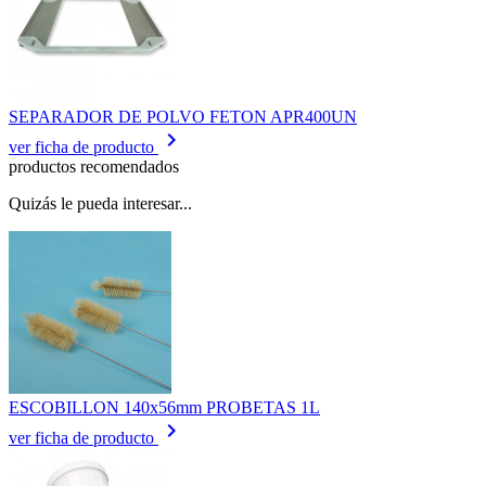
SEPARADOR DE POLVO FETON APR400UN
keyboard_arrow_right
ver ficha de producto
productos recomendados
Quizás le pueda interesar...
ESCOBILLON 140x56mm PROBETAS 1L
keyboard_arrow_right
ver ficha de producto