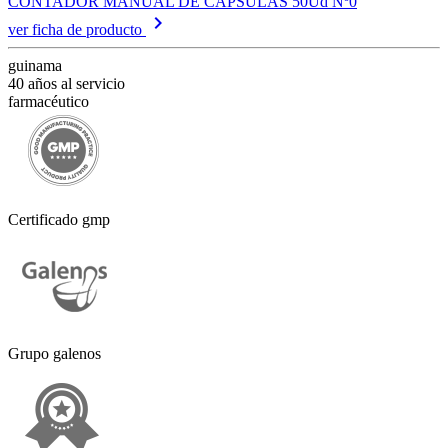
CONTADOR MANUAL DE CAPSULAS 50Ud Nº0
keyboard_arrow_right
ver ficha de producto
guinama
40 años al servicio
farmacéutico
Certificado gmp
Grupo galenos