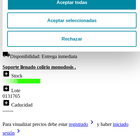
Aceptar todas
COLIRIO MONODOSIS
Aceptar seleccionadas
Ref. Mg10794
Disponibilidad:
ENTREGA INMEDIATA
Rechazar
( 0 )
local_shipping
Disponibilidad:
Entrega inmediata
Soporte llenado colirio monodosis .
add_box
Stock
add_box
Lote
0131765
add_box
Caducidad
-------
keyboard_arrow_right
Para visualizar precios debe estar
registrado
y haber
iniciado
keyboard_arrow_right
sesión