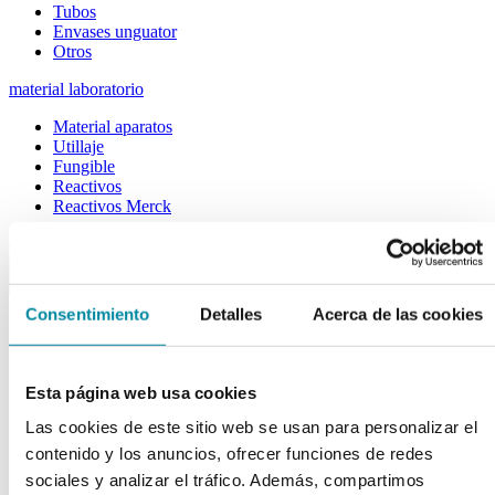
Tubos
Envases unguator
Otros
material laboratorio
Material aparatos
Utillaje
Fungible
Reactivos
Reactivos Merck
outlet
menu
shopping_cart
search
home
lock
Búsqueda en el sitio
Consentimiento
Detalles
Acerca de las cookies
Actualmente se encuentra en:
Esta página web usa cookies
Inicio
>>
SOPORTE LLENADO COLIRIO MONODOSIS
Las cookies de este sitio web se usan para personalizar el
contenido y los anuncios, ofrecer funciones de redes
arrow_back
Ficha de producto
sociales y analizar el tráfico. Además, compartimos