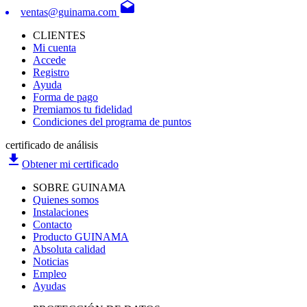
drafts
ventas@guinama.com
CLIENTES
Mi cuenta
Accede
Registro
Ayuda
Forma de pago
Premiamos tu fidelidad
Condiciones del programa de puntos
certificado de análisis
file_download
Obtener mi certificado
SOBRE GUINAMA
Quienes somos
Instalaciones
Contacto
Producto GUINAMA
Absoluta calidad
Noticias
Empleo
Ayudas