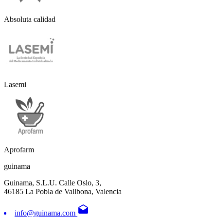
Absoluta calidad
Lasemi
Aprofarm
guinama
Guinama, S.L.U. Calle Oslo, 3,
46185 La Pobla de Vallbona, Valencia
drafts
info@guinama.com