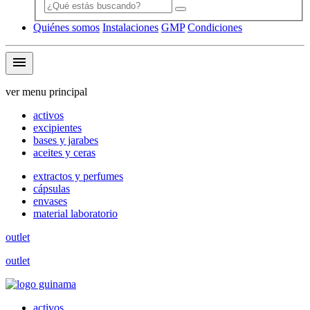
Quiénes somos
Instalaciones
GMP
Condiciones
menu
ver menu principal
activos
excipientes
bases y jarabes
aceites y ceras
extractos y perfumes
cápsulas
envases
material laboratorio
outlet
outlet
activos