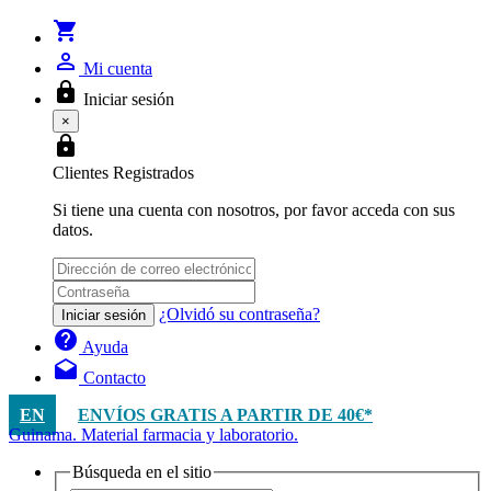
shopping_cart
person_outline
Mi cuenta
lock
Iniciar sesión
×
lock
Clientes Registrados
Si tiene una cuenta con nosotros, por favor acceda con sus
datos.
¿Olvidó su contraseña?
Iniciar sesión
help
Ayuda
drafts
Contacto
EN
ENVÍOS GRATIS A PARTIR DE 40€*
Guinama. Material farmacia y laboratorio.
Búsqueda en el sitio