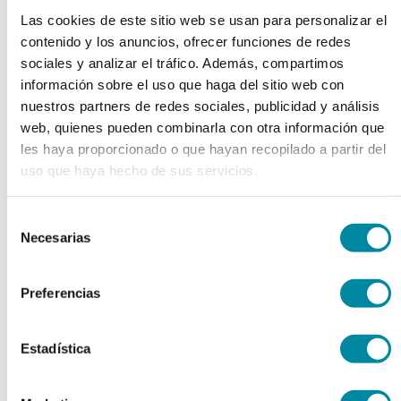
Las cookies de este sitio web se usan para personalizar el
chevron_left
chevron_right
contenido y los anuncios, ofrecer funciones de redes
sociales y analizar el tráfico. Además, compartimos
información sobre el uso que haga del sitio web con
nuestros partners de redes sociales, publicidad y análisis
web, quienes pueden combinarla con otra información que
les haya proporcionado o que hayan recopilado a partir del
uso que haya hecho de sus servicios.
Selección
Necesarias
de
consentimiento
Preferencias
adquiriendo este producto
Estadística
consigue 15 puntos de fidelización