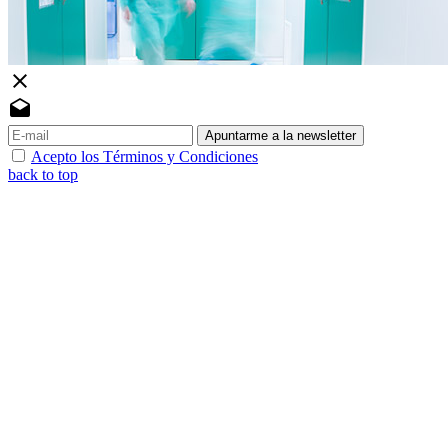
close
drafts
Apuntarme a la newsletter
Acepto los Términos y Condiciones
back to top