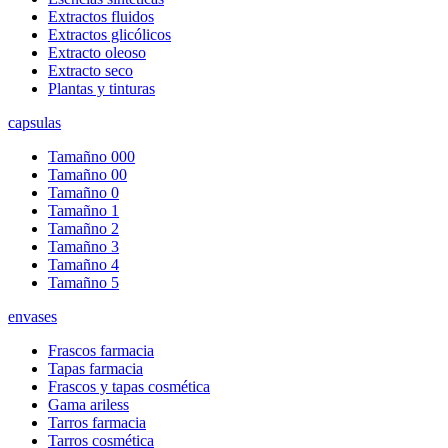
Extractos fluidos
Extractos glicólicos
Extracto oleoso
Extracto seco
Plantas y tinturas
capsulas
Tamañno 000
Tamañno 00
Tamañno 0
Tamañno 1
Tamañno 2
Tamañno 3
Tamañno 4
Tamañno 5
envases
Frascos farmacia
Tapas farmacia
Frascos y tapas cosmética
Gama ariless
Tarros farmacia
Tarros cosmética