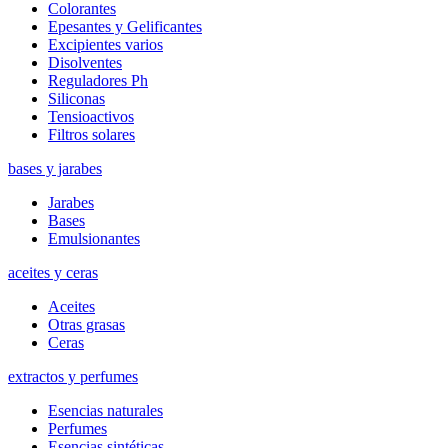
Colorantes
Epesantes y Gelificantes
Excipientes varios
Disolventes
Reguladores Ph
Siliconas
Tensioactivos
Filtros solares
bases y jarabes
Jarabes
Bases
Emulsionantes
aceites y ceras
Aceites
Otras grasas
Ceras
extractos y perfumes
Esencias naturales
Perfumes
Esencias sintéticas