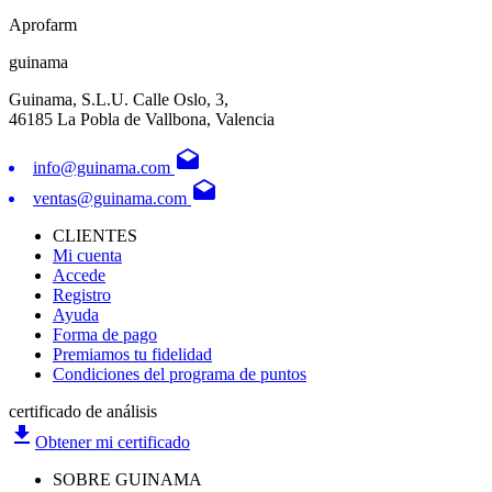
Aprofarm
guinama
Guinama, S.L.U. Calle Oslo, 3,
46185 La Pobla de Vallbona, Valencia
drafts
info@guinama.com
drafts
ventas@guinama.com
CLIENTES
Mi cuenta
Accede
Registro
Ayuda
Forma de pago
Premiamos tu fidelidad
Condiciones del programa de puntos
certificado de análisis
file_download
Obtener mi certificado
SOBRE GUINAMA