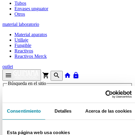
Tubos
Envases unguator
Otros
material laboratorio
Material aparatos
Utillaje
Fungible
Reactivos
Reactivos Merck
outlet
menu
shopping_cart
search
home
lock
Búsqueda en el sitio
Actualmente se encuentra en:
Inicio
>>
Consentimiento
Detalles
Acerca de las cookies
UNGUATOR GAKO PALETA DESECHABLE DMB
EJE 15-100ml
arrow_back
Esta página web usa cookies
Ficha de producto