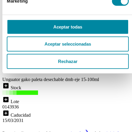
UNGUATOR GAKO PALETA
Marketing
DESECHABLE DMB EJE 15-
100ml
Aceptar todas
Ref. Mg10987
Aceptar seleccionadas
Disponibilidad:
ENTREGA INMEDIATA
( 0 )
Rechazar
local_shipping
Disponibilidad:
Entrega inmediata
Unguator gako paleta desechable dmb eje 15-100ml
add_box
Stock
add_box
Lote
0143936
add_box
Caducidad
15/03/2031
keyboard_arrow_right