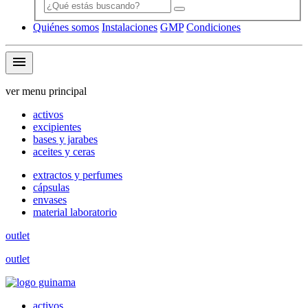
Quiénes somos
Instalaciones
GMP
Condiciones
menu
ver menu principal
activos
excipientes
bases y jarabes
aceites y ceras
extractos y perfumes
cápsulas
envases
material laboratorio
outlet
outlet
activos