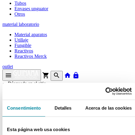
Tubos
Envases unguator
Otros
material laboratorio
Material aparatos
Utillaje
Fungible
Reactivos
Reactivos Merck
outlet
menu
shopping_cart
search
home
lock
Búsqueda en el sitio
Actualmente se encuentra en:
Consentimiento
Detalles
Acerca de las cookies
Inicio
>>
ESPATULA INOXIDABLE 200mm MANGO
MADERA
Esta página web usa cookies
arrow_back
Ficha de producto