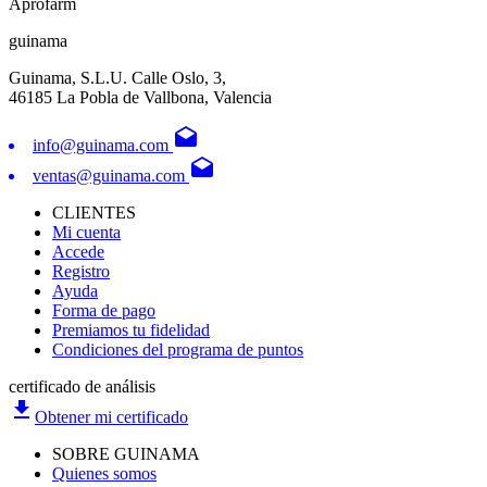
Aprofarm
guinama
Guinama, S.L.U. Calle Oslo, 3,
46185 La Pobla de Vallbona, Valencia
drafts
info@guinama.com
drafts
ventas@guinama.com
CLIENTES
Mi cuenta
Accede
Registro
Ayuda
Forma de pago
Premiamos tu fidelidad
Condiciones del programa de puntos
certificado de análisis
file_download
Obtener mi certificado
SOBRE GUINAMA
Quienes somos