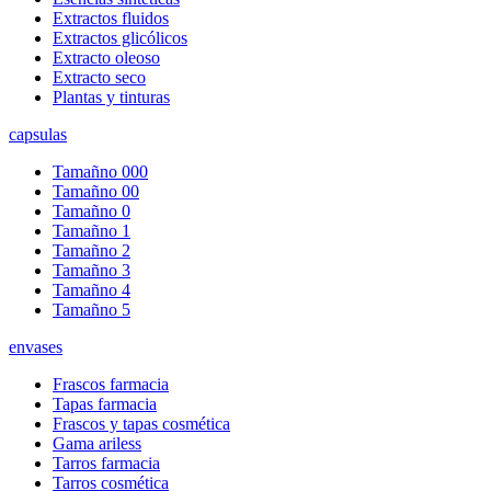
Extractos fluidos
Extractos glicólicos
Extracto oleoso
Extracto seco
Plantas y tinturas
capsulas
Tamañno 000
Tamañno 00
Tamañno 0
Tamañno 1
Tamañno 2
Tamañno 3
Tamañno 4
Tamañno 5
envases
Frascos farmacia
Tapas farmacia
Frascos y tapas cosmética
Gama ariless
Tarros farmacia
Tarros cosmética