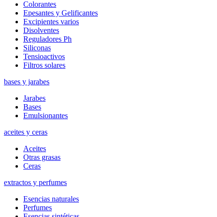
Colorantes
Epesantes y Gelificantes
Excipientes varios
Disolventes
Reguladores Ph
Siliconas
Tensioactivos
Filtros solares
bases y jarabes
Jarabes
Bases
Emulsionantes
aceites y ceras
Aceites
Otras grasas
Ceras
extractos y perfumes
Esencias naturales
Perfumes
Esencias sintéticas