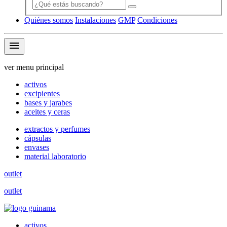
Quiénes somos
Instalaciones
GMP
Condiciones
menu
ver menu principal
activos
excipientes
bases y jarabes
aceites y ceras
extractos y perfumes
cápsulas
envases
material laboratorio
outlet
outlet
activos