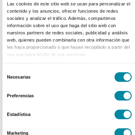
Las cookies de este sitio web se usan para personalizar el
contenido y los anuncios, ofrecer funciones de redes
chevron_left
chevron_right
sociales y analizar el tráfico. Además, compartimos
información sobre el uso que haga del sitio web con
nuestros partners de redes sociales, publicidad y análisis
web, quienes pueden combinarla con otra información que
les haya proporcionado o que hayan recopilado a partir del
uso que haya hecho de sus servicios.
Selección
Necesarias
de
consentimiento
Preferencias
adquiriendo este producto
Estadística
consigue 15 puntos de fidelización
Marketing