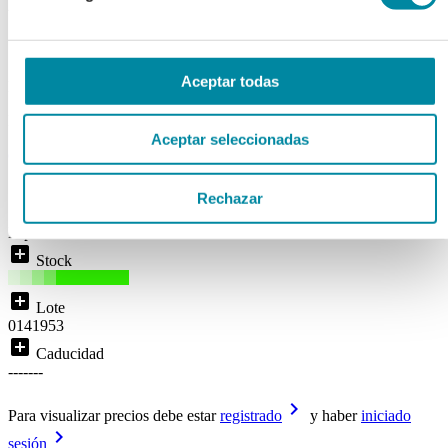
ESPATULA INOXIDABLE
200mm MANGO MADERA
Aceptar todas
Ref. Mg98543
Disponibilidad:
ENTREGA INMEDIATA
Aceptar seleccionadas
( 0 )
local_shipping
Rechazar
Disponibilidad:
Entrega inmediata
Espatula inoxidable 200mm
add_box
Stock
add_box
Lote
0141953
add_box
Caducidad
-------
keyboard_arrow_right
Para visualizar precios debe estar
registrado
y haber
iniciado
keyboard_arrow_right
sesión