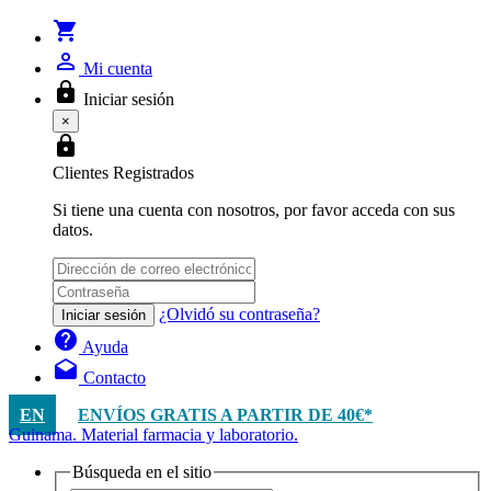
shopping_cart
person_outline
Mi cuenta
lock
Iniciar sesión
×
lock
Clientes Registrados
Si tiene una cuenta con nosotros, por favor acceda con sus
datos.
¿Olvidó su contraseña?
Iniciar sesión
help
Ayuda
drafts
Contacto
EN
ENVÍOS GRATIS A PARTIR DE 40€*
Guinama. Material farmacia y laboratorio.
Búsqueda en el sitio