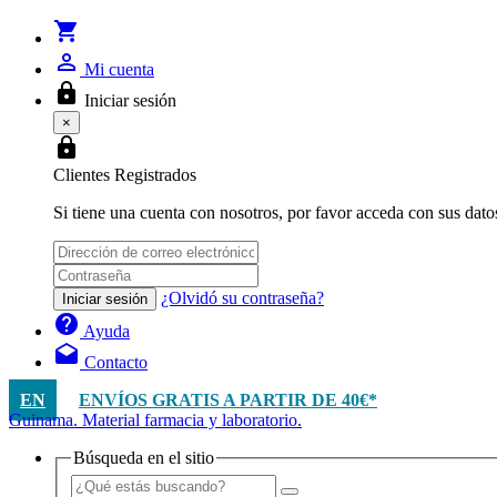
shopping_cart
person_outline
Mi cuenta
lock
Iniciar sesión
×
lock
Clientes Registrados
Si tiene una cuenta con nosotros, por favor acceda con sus dato
¿Olvidó su contraseña?
Iniciar sesión
help
Ayuda
drafts
Contacto
EN
ENVÍOS GRATIS A PARTIR DE 40€*
Guinama. Material farmacia y laboratorio.
Búsqueda en el sitio