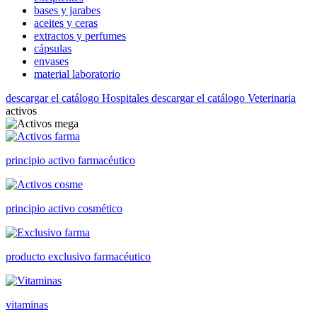
bases y jarabes
aceites y ceras
extractos y perfumes
cápsulas
envases
material laboratorio
descargar el catálogo Hospitales
descargar el catálogo Veterinaria
activos
principio activo farmacéutico
principio activo cosmético
producto exclusivo farmacéutico
vitaminas