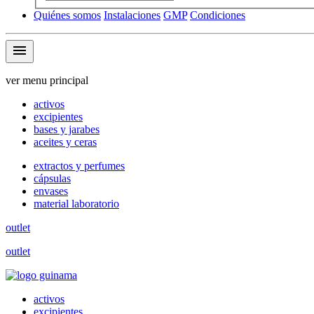
Quiénes somos
Instalaciones
GMP
Condiciones
menu
ver menu principal
activos
excipientes
bases y jarabes
aceites y ceras
extractos y perfumes
cápsulas
envases
material laboratorio
outlet
outlet
activos
excipientes