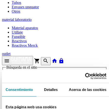
Tubos
Envases unguator
Otros
material laboratorio
Material aparatos
Utillaje
Fungible
Reactivos
Reactivos Merck
outlet
menu
shopping_cart
search
home
lock
Búsqueda en el sitio
Actualmente se encuentra en:
Inicio
>>
Consentimiento
Detalles
Acerca de las cookies
UNGUATOR GAKO PALETA DESECHABLE DMB
EJE 200ml
arrow_back
Esta página web usa cookies
Ficha de producto