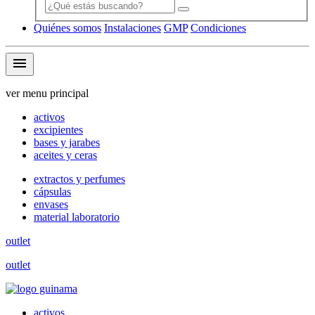
Quiénes somos
Instalaciones
GMP
Condiciones
menu
ver menu principal
activos
excipientes
bases y jarabes
aceites y ceras
extractos y perfumes
cápsulas
envases
material laboratorio
outlet
outlet
activos