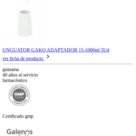
UNGUATOR GAKO ADAPTADOR 15-1000ml 5Ud
keyboard_arrow_right
ver ficha de producto
guinama
40 años al servicio
farmacéutico
Certificado gmp