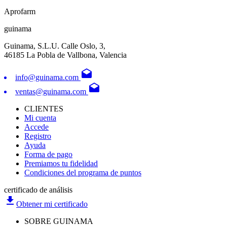
Aprofarm
guinama
Guinama, S.L.U. Calle Oslo, 3,
46185 La Pobla de Vallbona, Valencia
drafts
info@guinama.com
drafts
ventas@guinama.com
CLIENTES
Mi cuenta
Accede
Registro
Ayuda
Forma de pago
Premiamos tu fidelidad
Condiciones del programa de puntos
certificado de análisis
file_download
Obtener mi certificado
SOBRE GUINAMA