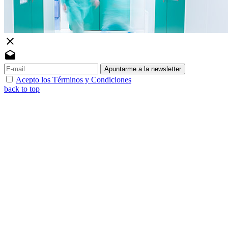
close
drafts
Apuntarme a la newsletter
Acepto los Términos y Condiciones
back to top