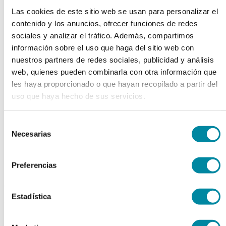
Las cookies de este sitio web se usan para personalizar el
chevron_left
chevron_right
contenido y los anuncios, ofrecer funciones de redes
sociales y analizar el tráfico. Además, compartimos
información sobre el uso que haga del sitio web con
nuestros partners de redes sociales, publicidad y análisis
web, quienes pueden combinarla con otra información que
les haya proporcionado o que hayan recopilado a partir del
uso que haya hecho de sus servicios.
Selección
Necesarias
de
consentimiento
Preferencias
adquiriendo este producto
Estadística
consigue 15 puntos de fidelización