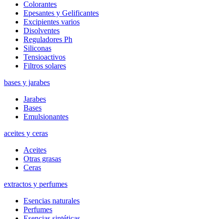
Colorantes
Epesantes y Gelificantes
Excipientes varios
Disolventes
Reguladores Ph
Siliconas
Tensioactivos
Filtros solares
bases y jarabes
Jarabes
Bases
Emulsionantes
aceites y ceras
Aceites
Otras grasas
Ceras
extractos y perfumes
Esencias naturales
Perfumes
Esencias sintéticas