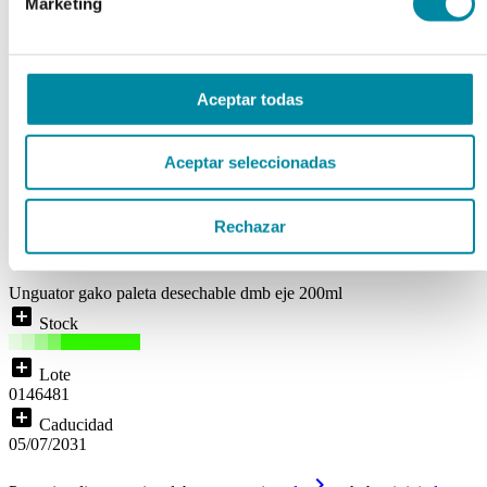
UNGUATOR GAKO PALETA
Marketing
DESECHABLE DMB EJE
200ml
Aceptar todas
Ref. Mg10997
Aceptar seleccionadas
Disponibilidad:
ENTREGA INMEDIATA
( 0 )
Rechazar
local_shipping
Disponibilidad:
Entrega inmediata
Unguator gako paleta desechable dmb eje 200ml
add_box
Stock
add_box
Lote
0146481
add_box
Caducidad
05/07/2031
keyboard_arrow_right