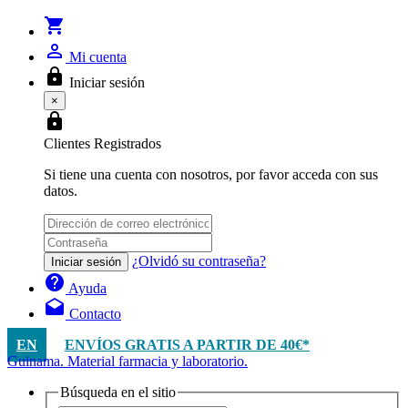
shopping_cart
person_outline
Mi cuenta
lock
Iniciar sesión
×
lock
Clientes Registrados
Si tiene una cuenta con nosotros, por favor acceda con sus
datos.
¿Olvidó su contraseña?
Iniciar sesión
help
Ayuda
drafts
Contacto
EN
ENVÍOS GRATIS A PARTIR DE 40€*
Guinama. Material farmacia y laboratorio.
Búsqueda en el sitio