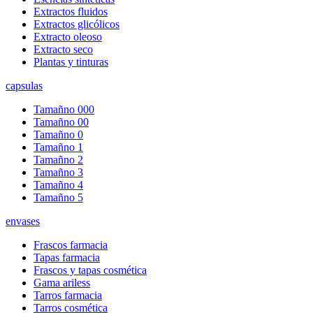
Extractos fluidos
Extractos glicólicos
Extracto oleoso
Extracto seco
Plantas y tinturas
capsulas
Tamañno 000
Tamañno 00
Tamañno 0
Tamañno 1
Tamañno 2
Tamañno 3
Tamañno 4
Tamañno 5
envases
Frascos farmacia
Tapas farmacia
Frascos y tapas cosmética
Gama ariless
Tarros farmacia
Tarros cosmética