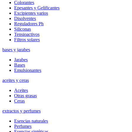
Colorantes
Epesantes y Gelificantes
Excipientes varios
Disolventes
Reguladores Ph
Siliconas
Tensioactivos
Filtros solares
bases y jarabes
Jarabes
Bases
Emulsionantes
aceites y ceras
Aceites
Otras grasas
Ceras
extractos y perfumes
Esencias naturales
Perfumes
Esencias sintéticas