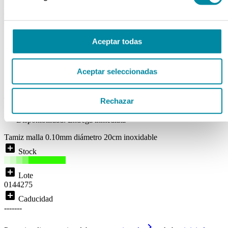
TAMIZ MALLA 0.18mm
DIAMETRO 20cm
INOXIDABLE
Aceptar todas
Ref. Mg86451
Aceptar seleccionadas
Disponibilidad:
ENTREGA INMEDIATA
( 0 )
Rechazar
local_shipping
Disponibilidad:
Entrega inmediata
Tamiz malla 0.10mm diámetro 20cm inoxidable
add_box
Stock
add_box
Lote
0144275
add_box
Caducidad
-------
keyboard_arrow_right