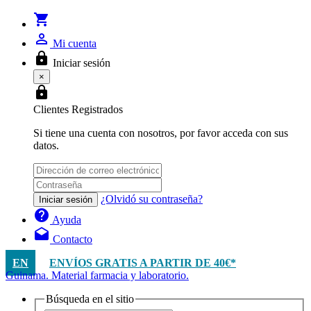
shopping_cart
person_outline
Mi cuenta
lock
Iniciar sesión
×
lock
Clientes Registrados
Si tiene una cuenta con nosotros, por favor acceda con sus
datos.
¿Olvidó su contraseña?
Iniciar sesión
help
Ayuda
drafts
Contacto
EN
ENVÍOS GRATIS A PARTIR DE 40€*
Guinama. Material farmacia y laboratorio.
Búsqueda en el sitio