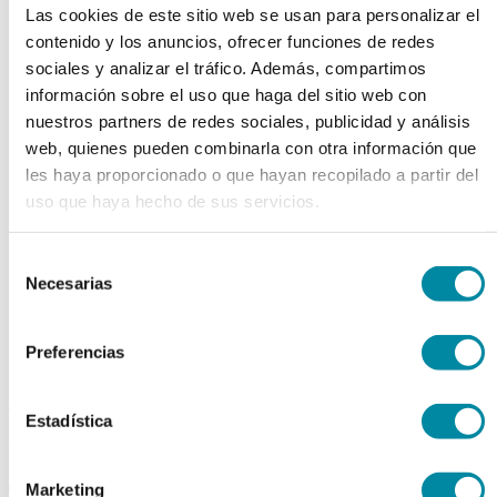
Las cookies de este sitio web se usan para personalizar el
chevron_left
chevron_right
contenido y los anuncios, ofrecer funciones de redes
sociales y analizar el tráfico. Además, compartimos
información sobre el uso que haga del sitio web con
nuestros partners de redes sociales, publicidad y análisis
web, quienes pueden combinarla con otra información que
les haya proporcionado o que hayan recopilado a partir del
uso que haya hecho de sus servicios.
Selección
Necesarias
de
consentimiento
Preferencias
adquiriendo este producto
Estadística
consigue 15 puntos de fidelización
Marketing