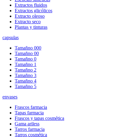
Extractos fluidos
Extractos glicólicos
Extracto oleoso
Extracto seco
Plantas y tinturas
capsulas
Tamañno 000
Tamañno 00
Tamañno 0
Tamañno 1
Tamañno 2
Tamañno 3
Tamañno 4
Tamañno 5
envases
Frascos farmacia
Tapas farmacia
Frascos y tapas cosmética
Gama ariless
Tarros farmacia
Tarros cosmética