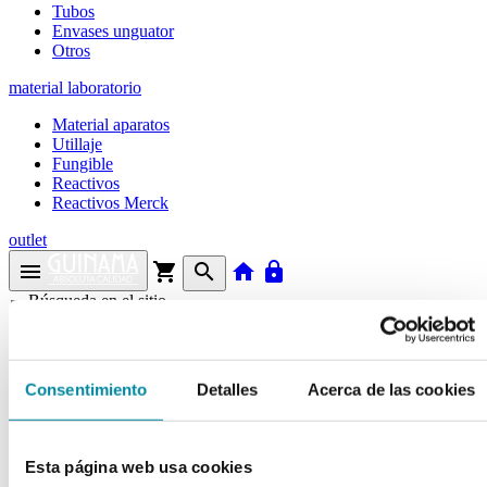
Tubos
Envases unguator
Otros
material laboratorio
Material aparatos
Utillaje
Fungible
Reactivos
Reactivos Merck
outlet
menu
shopping_cart
search
home
lock
Búsqueda en el sitio
Actualmente se encuentra en:
Consentimiento
Detalles
Acerca de las cookies
Inicio
>>
TAMIZ MALLA 0.18mm DIAMETRO 20cm
INOXIDABLE
Esta página web usa cookies
arrow_back
Ficha de producto