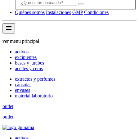
Quiénes somos
Instalaciones
GMP
Condiciones
menu
ver menu principal
activos
excipientes
bases y jarabes
aceites y ceras
extractos y perfumes
cápsulas
envases
material laboratorio
outlet
outlet
activos