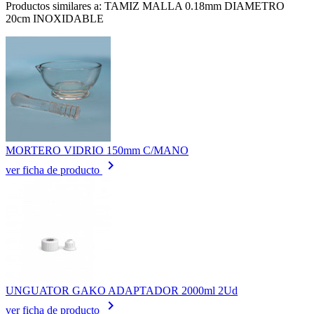
Productos similares a: TAMIZ MALLA 0.18mm DIAMETRO
20cm INOXIDABLE
MORTERO VIDRIO 150mm C/MANO
keyboard_arrow_right
ver ficha de producto
UNGUATOR GAKO ADAPTADOR 2000ml 2Ud
keyboard_arrow_right
ver ficha de producto