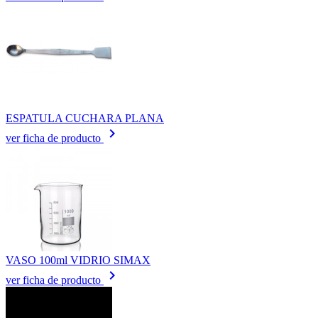
ESPATULA CUCHARA PLANA
keyboard_arrow_right
ver ficha de producto
VASO 100ml VIDRIO SIMAX
keyboard_arrow_right
ver ficha de producto