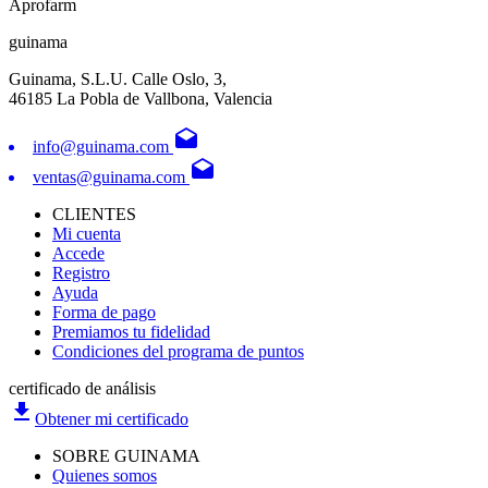
Aprofarm
guinama
Guinama, S.L.U. Calle Oslo, 3,
46185 La Pobla de Vallbona, Valencia
drafts
info@guinama.com
drafts
ventas@guinama.com
CLIENTES
Mi cuenta
Accede
Registro
Ayuda
Forma de pago
Premiamos tu fidelidad
Condiciones del programa de puntos
certificado de análisis
file_download
Obtener mi certificado
SOBRE GUINAMA
Quienes somos