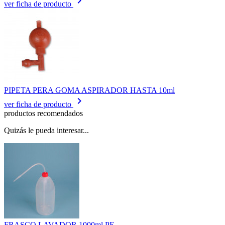
keyboard_arrow_right
ver ficha de producto
PIPETA PERA GOMA ASPIRADOR HASTA 10ml
keyboard_arrow_right
ver ficha de producto
productos recomendados
Quizás le pueda interesar...
FRASCO LAVADOR 1000ml PE