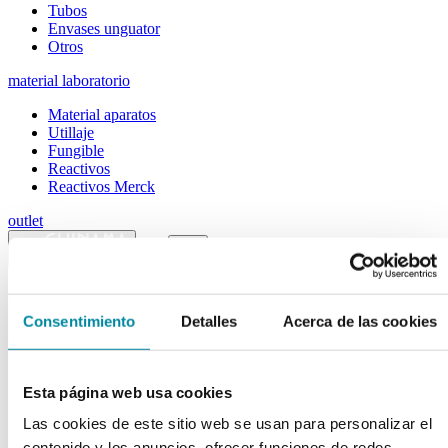
Tubos
Envases unguator
Otros
material laboratorio
Material aparatos
Utillaje
Fungible
Reactivos
Reactivos Merck
outlet
menu
shopping_cart
search
home
lock
Búsqueda en el sitio
Consentimiento
Detalles
Acerca de las cookies
Actualmente se encuentra en:
Inicio
>>
VASO 5000ml C/ASA POLIPROPILENO
Esta página web usa cookies
arrow_back
Las cookies de este sitio web se usan para personalizar el
Ficha de producto
contenido y los anuncios, ofrecer funciones de redes