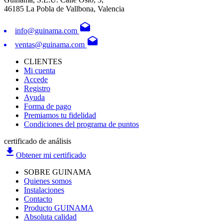
46185 La Pobla de Vallbona, Valencia
drafts
info@guinama.com
drafts
ventas@guinama.com
CLIENTES
Mi cuenta
Accede
Registro
Ayuda
Forma de pago
Premiamos tu fidelidad
Condiciones del programa de puntos
certificado de análisis
file_download
Obtener mi certificado
SOBRE GUINAMA
Quienes somos
Instalaciones
Contacto
Producto GUINAMA
Absoluta calidad