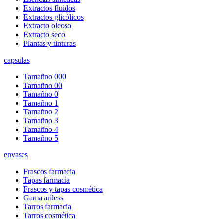
Extractos fluidos
Extractos glicólicos
Extracto oleoso
Extracto seco
Plantas y tinturas
capsulas
Tamañno 000
Tamañno 00
Tamañno 0
Tamañno 1
Tamañno 2
Tamañno 3
Tamañno 4
Tamañno 5
envases
Frascos farmacia
Tapas farmacia
Frascos y tapas cosmética
Gama ariless
Tarros farmacia
Tarros cosmética