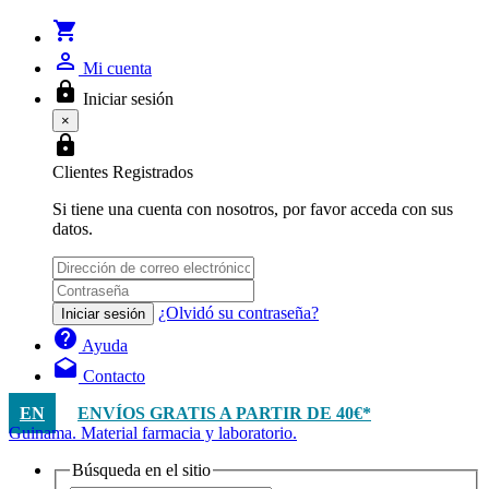
shopping_cart
person_outline
Mi cuenta
lock
Iniciar sesión
×
lock
Clientes Registrados
Si tiene una cuenta con nosotros, por favor acceda con sus
datos.
¿Olvidó su contraseña?
Iniciar sesión
help
Ayuda
drafts
Contacto
EN
ENVÍOS GRATIS A PARTIR DE 40€*
Guinama. Material farmacia y laboratorio.
Búsqueda en el sitio