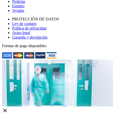
Noticias
Empleo
Ayudas
PROTECCIÓN DE DATOS
Ley de cookies
Política de privacidad
Aviso legal
Garantía y devolución
Formas de pago disponibles
close