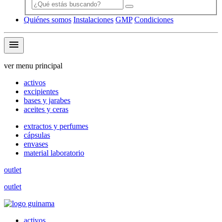
Quiénes somos
Instalaciones
GMP
Condiciones
menu
ver menu principal
activos
excipientes
bases y jarabes
aceites y ceras
extractos y perfumes
cápsulas
envases
material laboratorio
outlet
outlet
activos