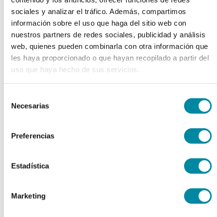
chevron_left
chevron_right
sociales y analizar el tráfico. Además, compartimos
información sobre el uso que haga del sitio web con
nuestros partners de redes sociales, publicidad y análisis
web, quienes pueden combinarla con otra información que
les haya proporcionado o que hayan recopilado a partir del
uso que haya hecho de sus servicios.
Selección
Necesarias
de
consentimiento
Preferencias
Estadística
adquiriendo este producto
consigue 15 puntos de fidelización
Marketing
VASO 5000ml C/ASA