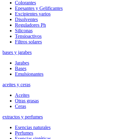
Colorantes
Epesantes y Gelificantes
Excipientes varios
Disolventes
Reguladores Ph
Siliconas
Tensioactivos
Filtros solares
bases y jarabes
Jarabes
Bases
Emulsionantes
aceites y ceras
Aceites
Otras grasas
Ceras
extractos y perfumes
Esencias naturales
Perfumes
Esencias sintéticas